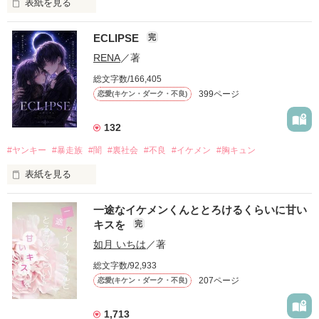
表紙を見る
ECLIPSE
完
「好きだったから、別れを選んだ。」

RENA
／著
モテる人を好きになるのが怖かった。

総文字数/166,405
だから私は、中学時代に大好きだった彼を自分から振った。

399ページ
恋愛(キケン・ダーク・不良)
もう会うことはないと思っていたのに、

高校生になって再会した彼は、隣の学校で”王子様”と呼ばれる
132
人気者になっていた。

#ヤンキー
#暴走族
#闇
#裏社会
#不良
#イケメン
#胸キュン
表紙を見る
他の女の子には冷たいのに

私にだけ昔と変わらない笑顔を向けてくる。

表紙画像はAIです
一途なイケメンくんととろけるくらいに甘い
キスを
完
「澪ちゃん。」

如月 いちは
／著
作品を読む
それは止まっていた恋が再び動き始める合図──。

総文字数/92,933
207ページ
恋愛(キケン・ダーク・不良)
✨.ﾟ･*..☆.｡.:*✨.☆.｡.:. *:ﾟ✨.ﾟ･*..☆.｡.:*✨

1,713