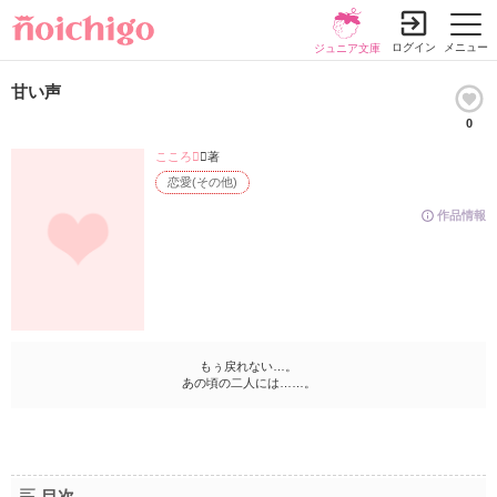
ログイン
メニュー
ジュニア文庫
甘い声
0
こころ
／著
恋愛(その他)
作品情報
もぅ戻れない…。
あの頃の二人には……。
目次