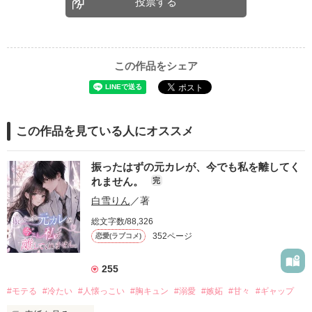
投票する
この作品をシェア
この作品を見ている人にオススメ
振ったはずの元カレが、今でも私を離してく
れません。
完
白雪りん
／著
総文字数/88,326
352ページ
恋愛(ラブコメ)
255
#モテる
#冷たい
#人懐っこい
#胸キュン
#溺愛
#嫉妬
#甘々
#ギャップ