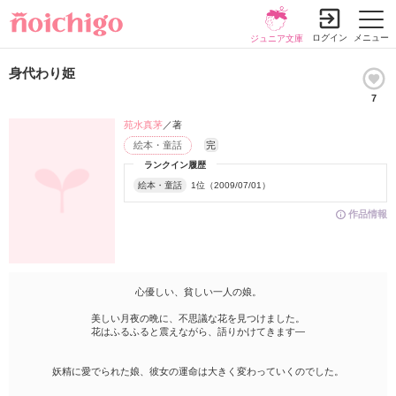
ログイン
メニュー
ジュニア文庫
身代わり姫
7
苑水真茅
／著
絵本・童話
完
ランクイン履歴
絵本・童話
1位（2009/07/01）
作品情報
心優しい、貧しい一人の娘。
美しい月夜の晩に、不思議な花を見つけました。
花はふるふると震えながら、語りかけてきます―
妖精に愛でられた娘、彼女の運命は大きく変わっていくのでした。