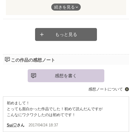
またこのようなのを作ってくださいｗｗ
れでもやっぱりストンと気持ちの良いラストへ繋がって、清々し
続きを見る
くも温かい気持ちにさせてくれました。
本当の美しさってなんだろう。愛ってなんだろう。
優しいストーリーに紛れたとても大切なこと。ぜひ多くの人に見
つけて頂きたいです。
もっと見る
叶うことなら、月の綺麗な夜にベッドに寝ながら、素敵な挿絵付
きの本にして、読んでみたいなあ。
この作品の感想ノート
感想を書く
感想ノートについて
初めまして！
とっても面白かった作品でした！初めて読んだんですが
こんなにワクワクしたのは初めてです！
Sui♡
さん
2017/04/24 18:37