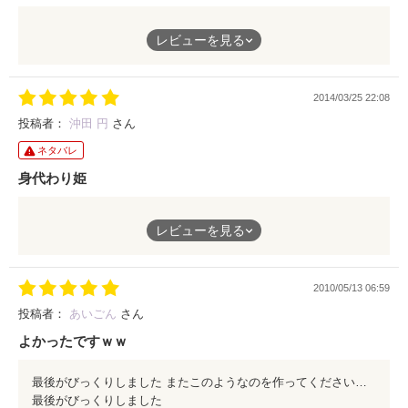
心優しい、清らかな少女レオノーラ。
レビューを見る
そんな彼女が妖精と出逢ったことから、物語は進んでいきます。
お姫様と王子様が出逢いハッピーエンドという童話とは、少し違
2014/03/25 22:08
う。だけど、心暖まる童話。
投稿者：
沖田 円
さん
様々な意味合いを込めて『綺麗な物語』という言葉が相応しい作
ネタバレ
品なのではないでしょうか。
身代わり姫
レオノーラの行く末を最後まで見守って下さい。
きっと最後には、心がほっこりとするでしょう。
単に、嫁いだ先の王子様と恋に落ちてハッピーエンド。なお話か
レビューを見る
しらと読んでいる途中で思いました。
きっとそういうストーリーでも十分に楽しめたんだろうけど、も
ちろんこの物語の真実は、そんな終わり方をしませんでした。
2010/05/13 06:59
心の美しい少女レオノーラが、生まれたばかりの妖精に愛された
投稿者：
あいごん
さん
ことからはじまる物語。
よかったですｗｗ
とっても綺麗なお話なのです。
最後がびっくりしました またこのようなのを作ってくださいｗｗ
決して淡々と都合よく進むわけではなく、人の汚いところだとか
最後がびっくりしました
悪意とか、そういう部分もいくつも描かれているのだけれど。そ