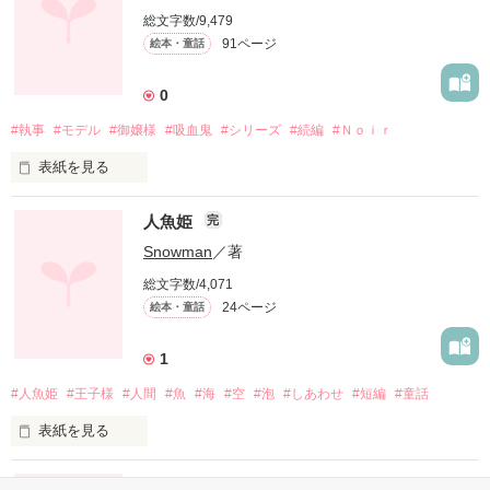
総文字数/9,479
91ページ
絵本・童話
0
#執事
#モデル
#御嬢様
#吸血鬼
#シリーズ
#続編
#Ｎｏｉｒ
表紙を見る
あたし吸血鬼

人魚姫
完
他人の血を常食する

Snowman
／著
総文字数/4,071
24ページ
絵本・童話
御嬢様は吸血鬼

執事は人間

1
－－－－－－－－

#人魚姫
#王子様
#人間
#魚
#海
#空
#泡
#しあわせ
#短編
#童話
ジャンル別最高１位に

表紙を見る
ならせていただきました

ありがとうございました

白雪姫 〜もしも姫に毒が効かなかったら…〜