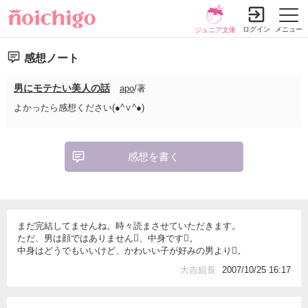
ログイン
メニュー
ジュニア文庫
感想ノート
男にモテたい美人の話
apo
/著
よかったら感想ください(●^∨^●)
感想を書く
まだ完結してませんね。時々読まさせていただきます。
ただ、男は顔ではありません、中身です。
中身はどうでもいいけど、かわいい子が好みの男より。
大吉組長
2007/10/25 16:17