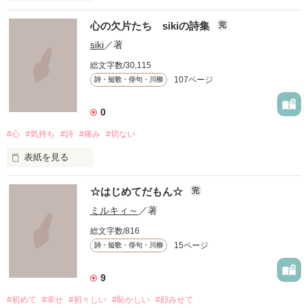
「僕が先生にキスしたら、

心の欠片たち sikiの詩集
完
ドキッとしてくれますか……？」

siki
／著
総文字数/30,115
〜本文より

107ページ
詩・短歌・俳句・川柳
長年多くの方にご愛読いただいていて嬉しいです。

0
#心
#気持ち
#詩
#痛み
#切ない
2025年もよろしくお願いします♪

表紙を見る
「日々の詩」　

胸キュンな台詞を読んで、

☆はじめてだもん☆
完
毎日いろいろな思いが生まれて、そして・・・消えていくん
ミルキィ～
／著
たくさん妄想しちゃってください

だ。

総文字数/816
(*/ω＼*)

15ページ
詩・短歌・俳句・川柳
9
１冊にまとめて欲しいとの声があったので、

数が多くなったので、一応完結させましたが・・・きまぐれに
#初めて
#幸せ
#初々しい
#恥かしい
#顔みせて
更新するかもしれません。

パート２の台詞を、
