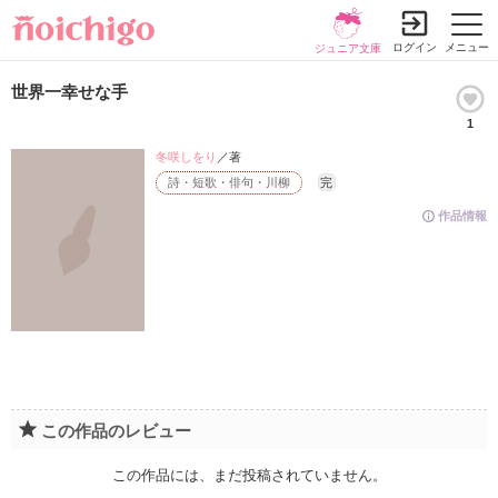
ログイン
メニュー
ジュニア文庫
世界一幸せな手
1
冬咲しをり
／著
詩・短歌・俳句・川柳
完
作品情報
この作品のレビュー
この作品には、まだ投稿されていません。