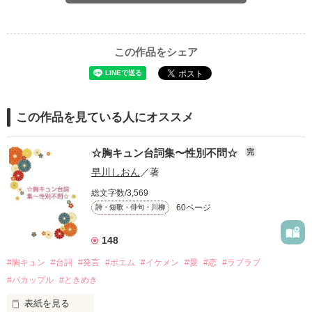
この作品をシェア
この作品を見ている人にオススメ
☆胸キュン台詞集〜性別不問☆
完
早川しおん
／著
総文字数/3,569
60ページ
詩・短歌・俳句・川柳
148
#胸キュン
#台詞
#発言
#ポエム
#イケメン
#愛
#恋
#ラブラブ
#バカップル
#ときめき
表紙を見る