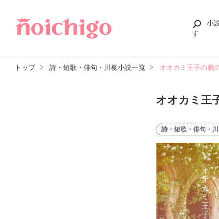
小
す
トップ
詩・短歌・俳句・川柳小説一覧
オオカミ王子の腕
オオカミ王
詩・短歌・俳句・川