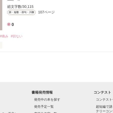
欲しいとの声があったので、

総文字数/30,115
107ページ
を、

詩・短歌・俳句・川柳
に収録しました。

0
#痛み
#切ない
加していきますね

作品を読む
思いが生まれて、そして・・・消えていくんだ。

６３号さま☆ 

やレビューをありがとうございます！

ので、一応完結させましたが・・・きまぐれに更新するかもしれません。
書籍発売情報
コンテスト
１２～

発売中の本を探す
コンテスト
作品を読む
発売予定一覧
超短編で謎
と復活

テリーコン