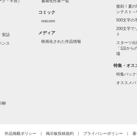
ーク・不良）
書籍化作家一覧
復刻！夏の
ンテスト～
コミック
作品を読む
500文字
noicomi
200文字
メディア
ト
・実話
映画化された作品情報
スターツ出
ペンス
「1話から
場
特集・オス
特集バック
オススメバ
川柳
作品掲載ポリシー
掲示板投稿規約
プライバシーポリシー
著