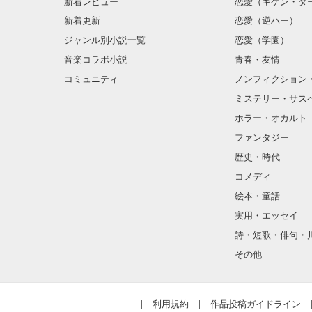
新着レビュー
恋愛（キケン・ダ
新着更新
恋愛（逆ハー）
ジャンル別小説一覧
恋愛（学園）
音楽コラボ小説
青春・友情
コミュニティ
ノンフィクション
ミステリー・サス
ホラー・オカルト
ファンタジー
歴史・時代
コメディ
絵本・童話
実用・エッセイ
詩・短歌・俳句・
その他
利用規約
作品投稿ガイドライン