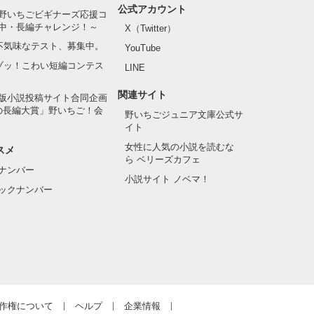
公式アカウント
野いちごビギナーズ応援コ
中・長編チャレンジ！～
X（Twitter）
の不気味なテスト、募集中。
YouTube
でゾッ！こわい短編コンテス
LINE
関連サイト
版小説投稿サイト合同企画
の長編大賞」野いちご！会
野いちごジュニア文庫公式サ
イト
女性に人気の小説を読むな
スメ
ら ベリーズカフェ
ナンバー
小説サイト ノベマ！
ックナンバー
作権について
ヘルプ
企業情報