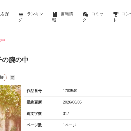
説を探
ランキン
書籍情
コミッ
コン
グ
報
ク
ト
の中
子の腕の中
柳
完
作品番号
1783549
最終更新
2026/06/05
総文字数
317
ページ数
1ページ