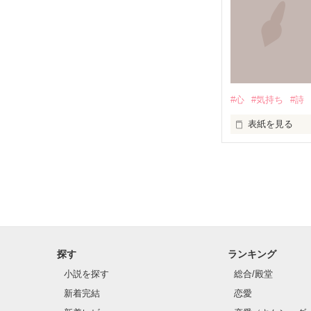
１冊にまとめて
パート２の台詞
    ☆瑠龍さま☆

厳選してこちら
    ☆紅千歳さま☆

#心
#気持ち
#詩
今後も新作を追
    ☆まりっぺさま☆

表紙を見る
    ☆tsukushiさま☆

「日々の詩」　

    ☆長岡みみさま☆

毎日いろいろな
☆週間少年χ烈火
皆様素敵な感想
数が多くなった
探す
ランキング
２００８．１．
小説を探す
総合/殿堂
新着完結
恋愛
2019.7  ちょっ