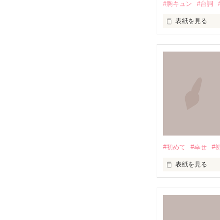
#胸キュン
#台詞
表紙を見る
「僕が先生にキ
ドキッとしてく
〜本文より

長年多くの方に
2025年もよろ
#初めて
#幸せ
#
胸キュンな台詞
表紙を見る
たくさん妄想し
     何もかもが

(*/ω＼*)

     はじめて…

     なの…
