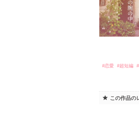
#恋愛
#超短編
この作品の