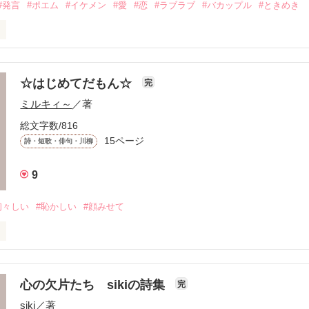
#発言
#ポエム
#イケメン
#愛
#恋
#ラブラブ
#バカップル
#ときめき
スしたら、

れますか……？」

☆はじめてだもん☆
完
ミルキィ～
／著
総文字数/816
15ページ
詩・短歌・俳句・川柳
ご愛読いただいていて嬉しいです。

しくお願いします♪

9
初々しい
#恥かしい
#顔みせて
を読んで、

ちゃってください

心の欠片たち sikiの詩集
完
siki
／著