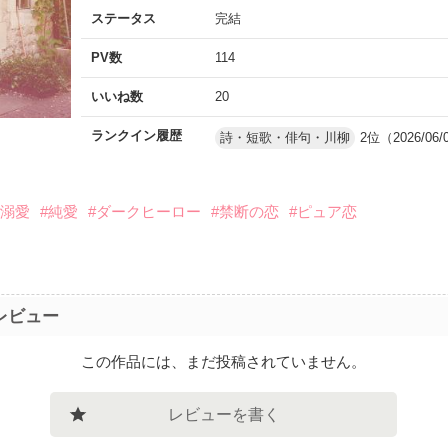
ステータス
完結
PV数
114
いいね数
20
ランクイン履歴
詩・短歌・俳句・川柳
2位（2026/06/
#溺愛
#純愛
#ダークヒーロー
#禁断の恋
#ピュア恋
レビュー
この作品には、まだ投稿されていません。
レビューを書く