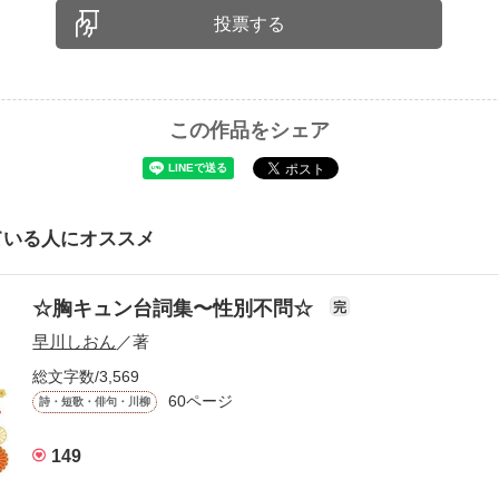
投票する
この作品をシェア
ている人にオススメ
☆胸キュン台詞集〜性別不問☆
完
早川しおん
／著
総文字数/3,569
60ページ
詩・短歌・俳句・川柳
149