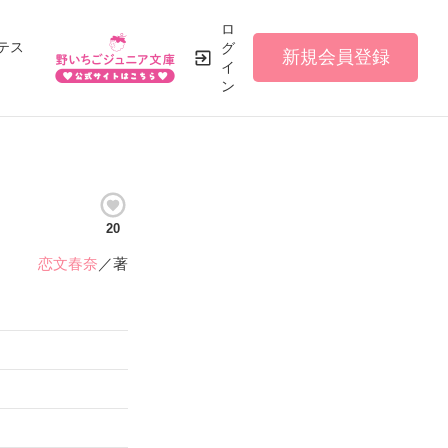
ロ
テス
グ
新規会員登録
イ
ン
20
恋文春奈
／著