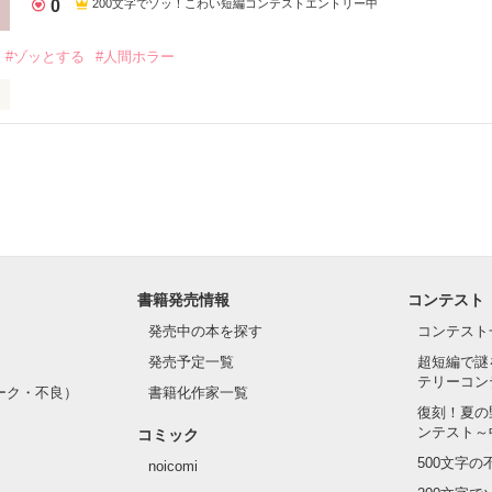
0
200文字でゾッ！こわい短編コンテストエントリー中
#ゾッとする
#人間ホラー
時が進まない。

りしかない電車に乗ってしまってからだ。

の着信がきっかけだった。

ってお墓参りに行った。

書籍発売情報
コンテスト
発売中の本を探す
コンテスト
作品を読む
発売予定一覧
超短編で謎
テリーコン
ーク・不良）
書籍化作家一覧
復刻！夏の
ンテスト～
コミック
500文字
noicomi