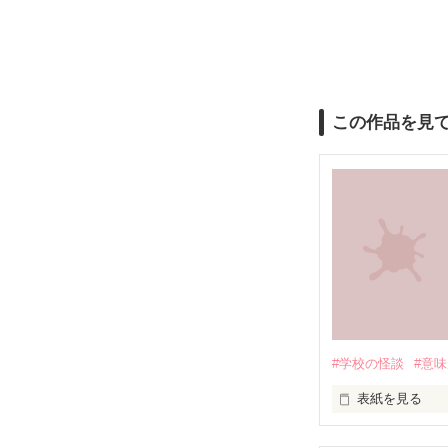
この作品を見
#学校の怪談
#意
表紙を見る
夜の旧校舎、ト