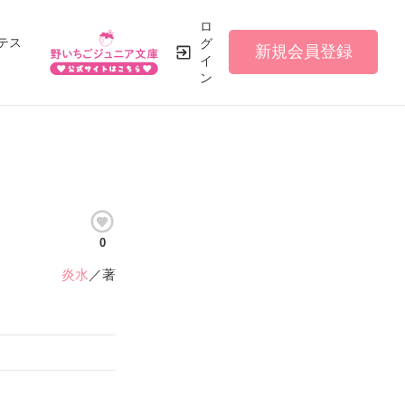
ロ
テス
グ
新規会員登録
イ
ン
0
炎水
／著