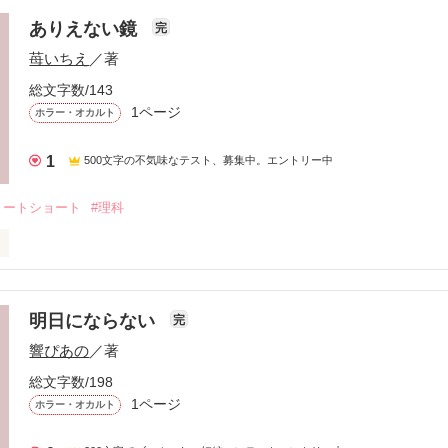
私は、近づく足音を待っていた。

ころんだ』

ありえない鏡
完
、廊下には誰もいない。

苺いちえ
／著
た？

後に響くのは、誰の声？
総文字数/143
1ページ
ホラー・オカルト
作品を読む
1
500文字の不気味なテスト、募集中。エントリー中
ョートショート
#理科
らおかしなものはどれ？
明日にならない
完
作品を読む
響ぴあの
／著
総文字数/198
1ページ
ホラー・オカルト