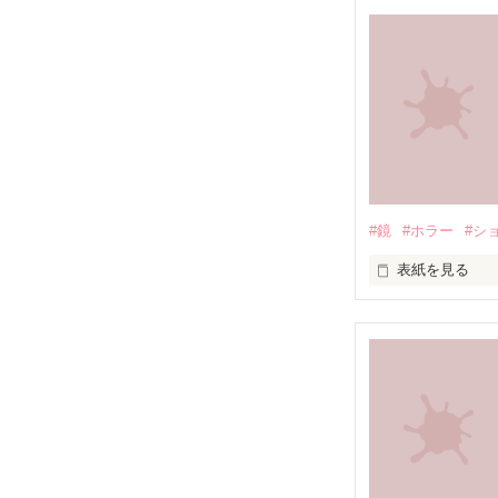
「鬼」になった
『だるまさんが
ドアを開けた先
──勝ったと思っ
ラスト1行、最
#鏡
#ホラー
#シ
表紙を見る
鏡に映っていた