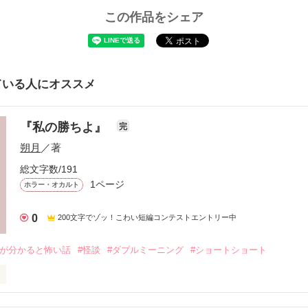
この作品をシェア
ている人にオススメ
『私の勝ちよ』
完
朔月
／著
総文字数/191
1ページ
ホラー・オカルト
0
200文字でゾッ！こわい短編コンテストエントリー中
味が分かると怖い話
#怪談
#ダブルミーニング
#ショートショート
イレの怪談。
