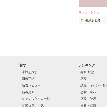
#ショートショート
表紙を見る
今日から全く日
思い返せば、戻
死んだ恋人から
彼に会いたくな
探す
ランキング
小説を探す
総合/殿堂
新着完結
恋愛
新着レビュー
恋愛（キケン・ダ
新着更新
恋愛（逆ハー）
ジャンル別小説一覧
恋愛（学園）
音楽コラボ小説
青春・友情