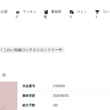
説を探
ランキン
書籍情
コミッ
コン
グ
報
ク
ト
ッ！こわい短編コンテストエントリー中
完
作品番号
1783428
最終更新
2026/06/03
総文字数
192