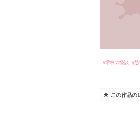
#学校の怪談
#恐
この作品の