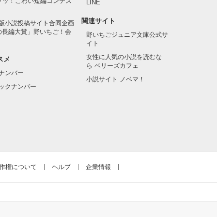
でゾッ！こわい短編コンテス
LINE
関連サイト
版小説投稿サイト合同企画
の長編大賞」野いちご！会
野いちごジュニア文庫公式サ
イト
女性に人気の小説を読むな
スメ
ら ベリーズカフェ
ナンバー
小説サイト ノベマ！
ックナンバー
作権について
ヘルプ
企業情報