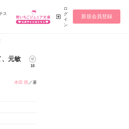
ロ
テス
グ
新規会員登録
イ
ン
た
て、元敏
10
本田 雨
／著