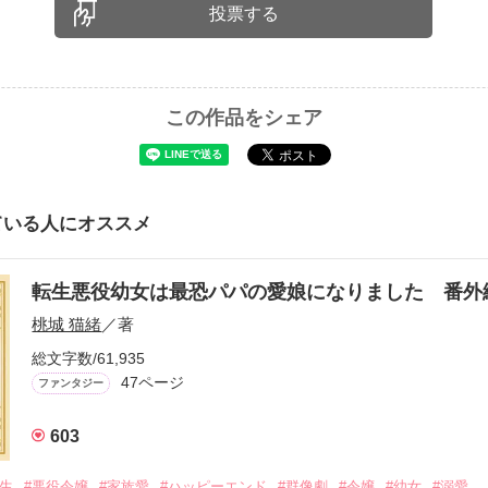
投票する
この作品をシェア
ている人にオススメ
転生悪役幼女は最恐パパの愛娘になりました 番外
桃城 猫緒
／著
総文字数/61,935
47ページ
ファンタジー
603
転生
#悪役令嬢
#家族愛
#ハッピーエンド
#群像劇
#令嬢
#幼女
#溺愛