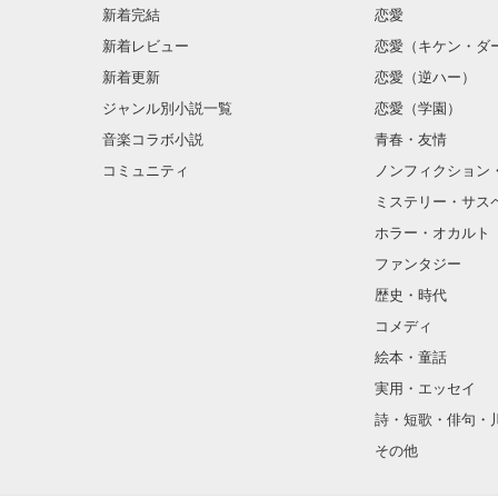
新着完結
恋愛
（さて……ここ
フランソワーズ
サラサラとした
新着レビュー
恋愛（キケン・ダ
そして『聖女』
あまりにも整っ
新着更新
恋愛（逆ハー）
（これですべて
社交界で圧倒的
マドレーヌに貶
表では甘いマス
ジャンル別小説一覧
恋愛（学園）
音楽コラボ小説
青春・友情
しかし逃亡しよ
った。

コミュニティ
ノンフィクション
彼はある事情か
空から降ってき
ミステリー・サス
フェーブル王国
国王命令での婚
は幸せな日々を
ホラー・オカルト
一方、フランソ
とある事情で絶
ファンタジー
そうだ！男装執
【修行してきま
歴史・時代
【他サイトにも
謎のリリィらし
コメディ
絵本・童話
だけど……配属
実用・エッセイ
詩・短歌・俳句・
「その瞳の色…
その他
「！！！」
