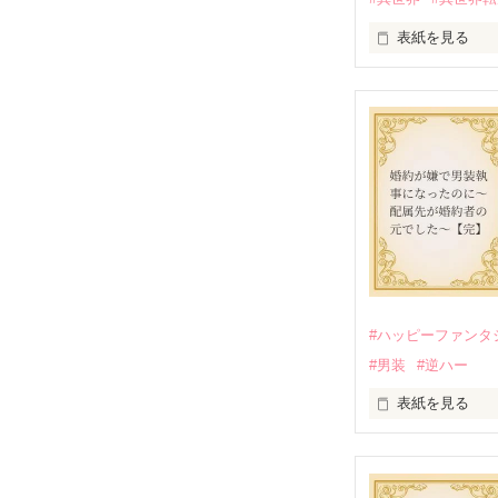
表紙を見る
『転生悪役幼女
番外編です。

※本編のネタバ
2025.9.26 

『Petit Chap
公開しました

2025.10.24

『Petit Cha
#ハッピーファンタ
#男装
#逆ハー
表紙を見る
＼異世界ラブコ