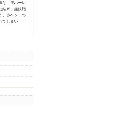
撰な『逆ハーレ
た結果、無鉄砲
う。赤ペン一つ
れてしまい