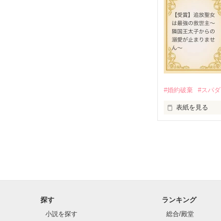
「いやっほぉぉ
バンジーした侯
甘いマスクの公
「ど、どいてぇ
「…は？」

#婚約破棄
#スパ
表紙を見る
そんな最悪の出
○●○●○●○● ○●○●
第5回 一二三書房
期間中受賞をい
リリィ・ロゼッ
ありがとうございま
ふんわりとした
２０２５.０２.
透き通るほど白
○●○●○●○●○●○●○
お人形のように
残念なほどに自
探す
ランキング
「フランソワー
パーティーの場
小説を探す
総合/殿堂
その隣にはフラ
ギル・レイヴン