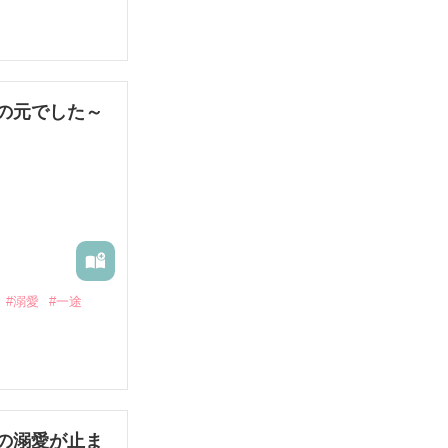
の元でした～
#溺愛
#一途
の溺愛が止ま