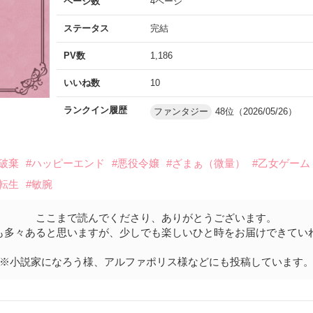
ページ数
4ページ
ステータス
完結
PV数
1,186
いいね数
10
ランクイン履歴
ファンタジー
48位（2026/05/26）
約破棄
#ハッピーエンド
#悪役令嬢
#ざまぁ（微量）
#乙女ゲーム
転生
#敏腕
ここまで読んでくださり、ありがとうございます。
も多々あると思いますが、少しでも楽しいひと時をお届けできてい
※小説家になろう様、アルファポリス様などにも投稿しています