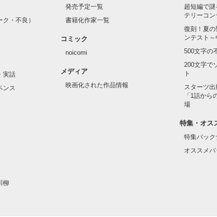
発売予定一覧
超短編で謎
までは物語通りかしら）

テリーコン
・ベルナールは前世で読んだ小説の悪役令嬢だった。

綺麗な黒髪に綺麗な青色の瞳

ーク・不良）
書籍化作家一覧
として悪魔の宝玉を抑えて国を守っていたのだが……。

た顔は女性たちを引き寄せる

復刻！夏の
が思い通りに終わると思っているんでしょうが……甘いのよ）

人気を誇っていた

ンテスト～
コミック
められて罪に問われたフランソワーズは国外への逃亡を決意する。

クを被る彼の裏は……

500文字
noicomi
うとしたフランソワーズの前に現れたのは隣国、フェーブル王国の王太
200文字
メディア
ト
・実話
らフランソワーズの『聖女』としての力を欲していた。

たリリィに恋したギルは

映画化された作品情報
スターツ出
ペンス
で、国を救った救世主として持ち上げられ、ステファンから溺愛される
約を申し込む

「1話から
過ごす。

場
ワーズを追い出したシュバリタイア王国は破滅へと向かう──。　

対婚約したくないリリィは

事として生きていこう！

特集・オス
す。私は元気です。】

掲載中】
特集バック
い手紙を残して逃亡

オススメバ
されたのはレイヴン公爵家だった

作品を読む
川柳
…」
