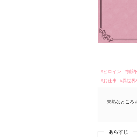
#ヒロイン
#婚
#お仕事
#異世界
未熟なところ
あらすじ