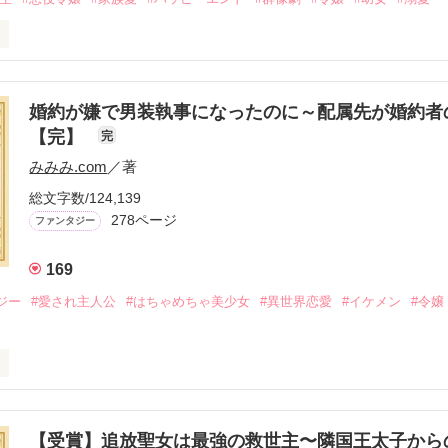
は最恐パパの愛娘になりました』

婚約が嫌で男装執事になったのに～配属先が婚約者
【完】
完
レを含みます。

みみみ.com
／著
総文字数/124,139
ter3 愛と呼ぶもの』を

278ページ
ファンタジー
169
pter4 誰が為のごちそう』を

ジー
#愛され主人公
#はちゃめちゃ美少女
#異世界恋愛
#イケメン
#令嬢
作品を読む
メ×ハッピーファンタジー／

【受賞】追放聖女は最強の救世主〜隣国王太子から