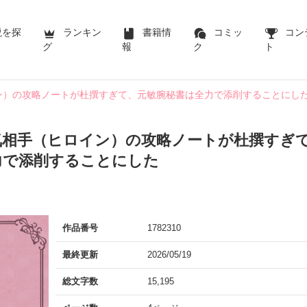
説を探
ランキン
書籍情
コミッ
コン
グ
報
ク
ト
ン）の攻略ノートが杜撰すぎて、元敏腕秘書は全力で添削することにし
気相手（ヒロイン）の攻略ノートが杜撰すぎ
力で添削することにした
作品番号
1782310
最終更新
2026/05/19
総文字数
15,195