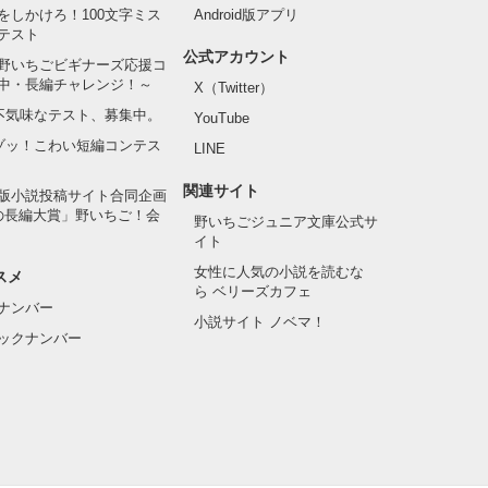
をしかけろ！100文字ミス
Android版アプリ
テスト
公式アカウント
野いちごビギナーズ応援コ
中・長編チャレンジ！～
X（Twitter）
の不気味なテスト、募集中。
YouTube
子ステファンだ
でゾッ！こわい短編コンテス
LINE
関連サイト
版小説投稿サイト合同企画
フランソワーズ
の長編大賞」野いちご！会
野いちごジュニア文庫公式サ
イト
女性に人気の小説を読むな
スメ
ら ベリーズカフェ
ナンバー
小説サイト ノベマ！
ックナンバー