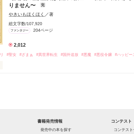
りません〜
完
おお〜い！！！！」

やきいもほくほく
／著
爵令嬢の先にいたのは

総文字数/107,920
爵様の頭上でした

204ページ
ファンタジー
ぇぇえ！！！！！」

2,012
ダリ
#聖女
#ざまぁ
#異世界転生
#国外追放
#悪魔
#悪役令嬢
#ハッピー
会いを果たした二人

○●○●

 WEB小説大賞

ただきました。

タ侯爵令嬢

すヽ(´▽｀)/

淡いピンクの髪に澄んだ水色の瞳

１５　書籍発売中です！

い肌と華奢の手足

●○●

可愛いらしい見た目とは裏腹に

由でお気楽なお転婆令嬢

書籍発売情報
コンテスト
ズ・ベルナール、貴様との婚約は破棄させてもらう」

で、シュバリタイア王国の王太子……セドリック・ノル・シュバリタイア
発売中の本を探す
コンテスト
ンソワーズの義理の妹、マドレーヌが立っていた。

公爵
