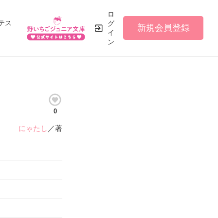
ロ
テス
グ
新規会員登録
イ
ン
0
にゃたし
／著