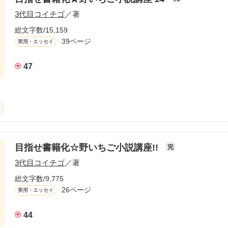
、上手に書けるようになりた～い！」

3代目コイチゴ
／著
うやったら声がかかるの？」

総文字数/15,159
の声や疑問にお応えして、

39ページ
実用・エッセイ
室』を開設しました(*^^*)

いたみなさんの小説のお悩みに答えています☆

47
てね♪
作品を読む
、上手に書けるようになりた～い！」

目指せ書籍化☆野いちご小説講座!!
完
3代目コイチゴ
／著
お応えして、

総文字数/9,775
講座』が

26ページ
実用・エッセイ
して帰ってきました！

44

