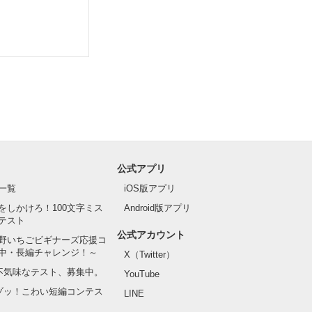
公式アプリ
一覧
iOS版アプリ
をしかけろ！100文字ミス
Android版アプリ
テスト
公式アカウント
野いちごビギナーズ応援コ
中・長編チャレンジ！～
X（Twitter）
の不気味なテスト、募集中。
YouTube
でゾッ！こわい短編コンテス
LINE