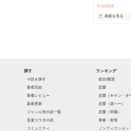
編集部さんを直
#小説講座
コイチゴと一緒に
表紙を見る
小説を書くコツを
楽しく学んじゃお
どうしたら書籍化
トップページには
わたしの作品に
コツのまとめも
ぜひチェックして
……そんな疑問
感想ノートに届
探す
ランキング
みなさんのお悩
わたくし・コイ
小説を探す
総合/殿堂
もしかしたらコ
アナタの代わりに
新着完結
恋愛
野いちごの書籍
編集部に質問しち
新着レビュー
恋愛（キケン・ダ
直撃しちゃうよっ
新着更新
恋愛（逆ハー）
ジャンル別小説一覧
恋愛（学園）
音楽コラボ小説
青春・友情
コイチゴと一緒に
コミュニティ
ノンフィクション