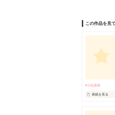
この作品を見
#小説講座
表紙を見る
こんにちは☆

野いちご編集部です(