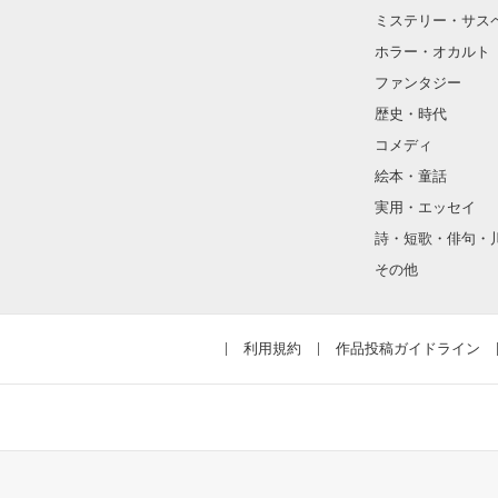
レベルアップし
ミステリー・サス
人気作家目指しち
ホラー・オカルト
ファンタジー
歴史・時代
作家メニューに
コメディ
『野いちご小説
絵本・童話
実用・エッセイ
ぜひチェックして
詩・短歌・俳句・
その他
感想ノートでは、
みなさんのお悩
利用規約
作品投稿ガイドライン
もしかしたら、
アナタの代わりに
編集部に質問しち