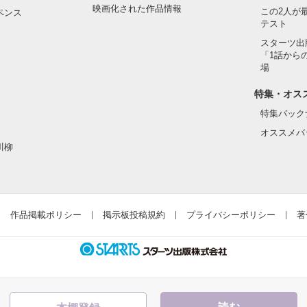
て、

映画化された作品情報
この2人が
ペンス
テスト
ゃお♪

スターツ出
「1話から
場
ある

特集・オス
講座』も

特集バック
オススメバ
みてね(・-・*)

川柳


みや疑問も募集中！

作品掲載ポリシー
掲示板投稿規約
プライバシーポリシー
著
コイチゴが、



ゃうかも……!?
