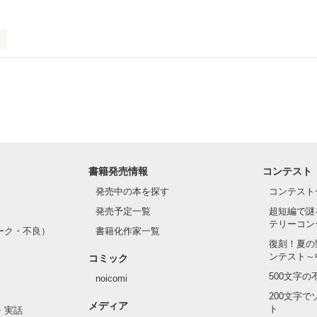
撃しちゃうよ☆





う♪

の夢に近づけるの!?



、足りないところは？

掲載中！

みてね(・-・*)

を解決するため、

いた

書籍発売情報
コンテスト
みや疑問は、

チゴが、

発売中の本を探す
コンテスト
イチゴが、



発売予定一覧
超短編で謎
編集部に

ゃうかも……!?

テリーコン
ーク・不良）
書籍化作家一覧
♪

復刻！夏の
ンテスト～
コミック
500文字
noicomi
作品を読む


200文字
メディア
ト
・実話