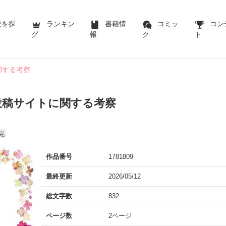
説を探
ランキン
書籍情
コミッ
コン
グ
報
ク
ト
関する考察
投稿サイトに関する考察
完
作品番号
1781809
最終更新
2026/05/12
総文字数
832
ページ数
2ページ