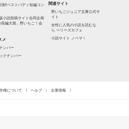
関連サイト
最強‼ベストバディ短編コン
野いちごジュニア文庫公式サ
イト
版小説投稿サイト合同企画
の長編大賞」野いちご！会
女性に人気の小説を読むな
ら ベリーズカフェ
小説サイト ノベマ！
スメ
ナンバー
ックナンバー
作権について
ヘルプ
企業情報