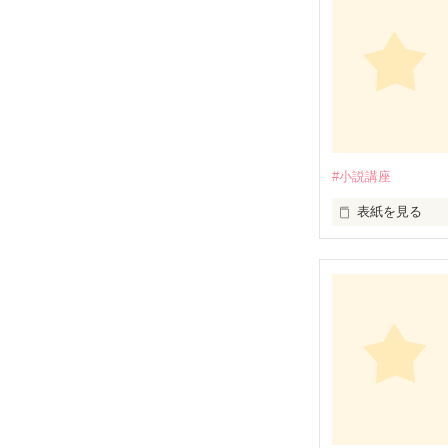
「もっともっと
「書籍化ってど
そんなみなさん
『小説お悩み相談
事前に募集して
ぜひのぞいてみ
#小説講座
表紙を見る
「もっともっと
みなさんの声に
『野いちご小説
２０１４年版と
今回もコイチゴが