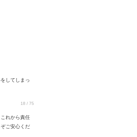
」
をしてしまっ
18 / 75
、これから責任
うぞご安心くだ