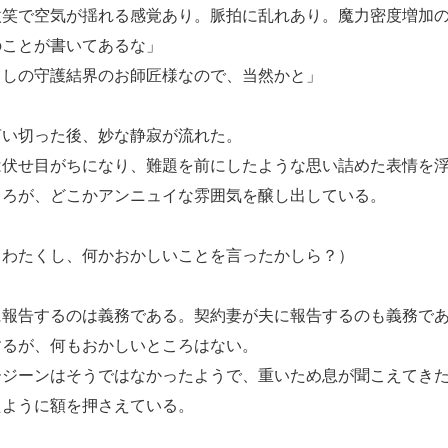
微笑で空気が揺れる感覚あり。脈拍に乱れあり。魔力密度増加
のことが書いてあるな」
くしの守護結界のお師匠様なので、当然かと」
い切った後、妙な静寂が流れた。
伏せ目がちになり、難題を前にしたような思い詰めた表情を浮
くろが、どこかアンニュイな雰囲気を醸し出している。
 わたくし、何かおかしいことを言ったかしら？）
報告するのは義務である。契約妻が夫に報告するのも義務で
るが、何もおかしいところはない。
ジーンはそうではなかったようで、重いため息が聞こえてきた
たように額を押さえている。