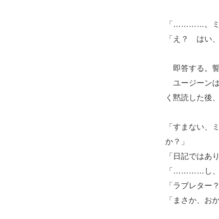
「…………。
「え？ はい
即答する。誓
ユージーンは
く黙読した後
「すまない、
か？」
「日記ではあ
「…………し
「ラブレター
「まさか、お