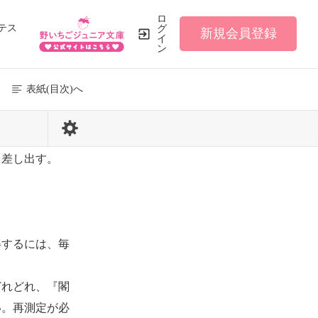
ロ
テス
グ
新規会員登録
イ
ン
表紙(目次)へ
16 / 75
差し出す。
得するには、毎
どれどれ、『閣
い。再測定が必