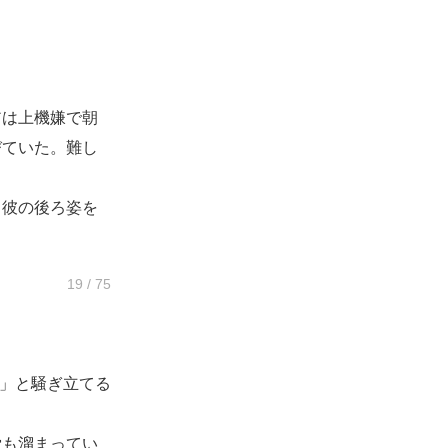
は上機嫌で朝
びていた。難し
彼の後ろ姿を
19 / 75
」と騒ぎ立てる
も溜まってい