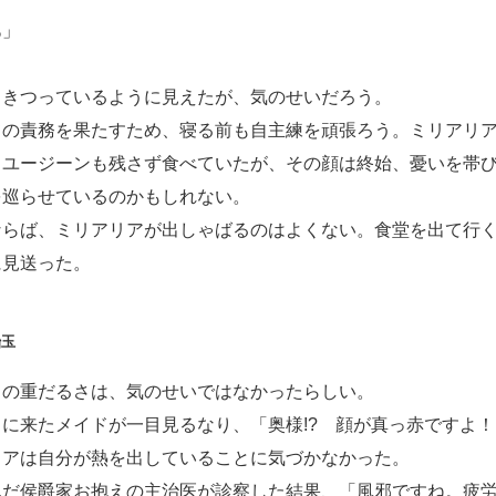
あ」
きつっているように見えたが、気のせいだろう。
の責務を果たすため、寝る前も自主練を頑張ろう。ミリアリア
。ユージーンも残さず食べていたが、その顔は終始、憂いを帯
を巡らせているのかもしれない。
らば、ミリアリアが出しゃばるのはよくない。食堂を出て行く
に見送った。
飴玉
の重だるさは、気のせいではなかったらしい。
に来たメイドが一目見るなり、「奥様!? 顔が真っ赤ですよ！
リアは自分が熱を出していることに気づかなかった。
だ侯爵家お抱えの主治医が診察した結果、「風邪ですね。疲労