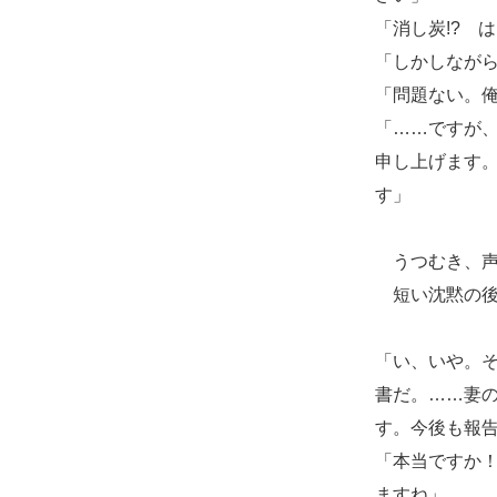
「消し炭!? 
「しかしなが
「問題ない。
「……ですが
申し上げます
す」
うつむき、声
短い沈黙の後
「い、いや。
書だ。……妻
す。今後も報
「本当ですか
ますね」