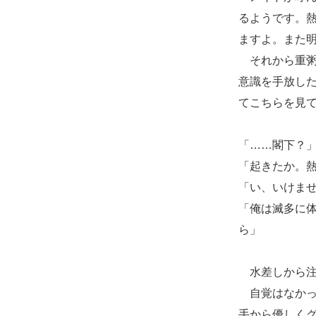
るようです。
ますよ。また
それから重粥
意識を手放し
てこちらを見
「……閣下？
「起きたか。
「い、いけま
「俺は滅多に
ら」
水差しから注
自覚はなかっ
手から優しく