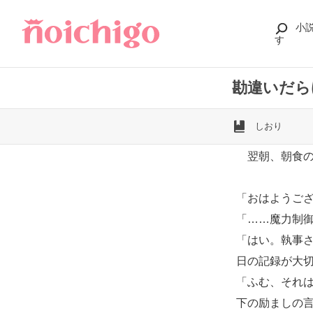
小
す
勘違いだら
しおり
翌朝、朝食の
「おはようご
「……魔力制
「はい。執事
日の記録が大
「ふむ、それ
下の励ましの