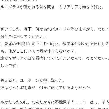
ルにグラスが置かれる音を聞き、ミリアリアは頭を下げた。
ございました。閣下。何かあればメイドを呼びますから、わた
ぞお仕事に戻ってください」
だ。急ぎの仕事は午前中に片づけた。緊急案件以外は後日にし
とも、俺がここにいては気が休まらないか？」
。誰かがずっとそばで看病してくれることなんて、今までなか
嬉しいです」
答えると、ユージーンが押し黙った。
彼はぐっと眉を寄せ、何かに耐えているようだった。
穏やかだったのに、なんだか今は不機嫌そう……？ はっ、そ