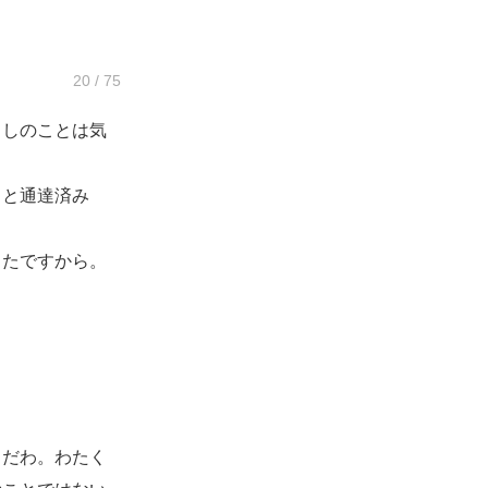
20 / 75
くしのことは気
ろと通達済み
ったですから。
うだわ。わたく