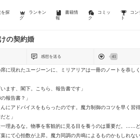
説を探
ランキン
書籍情
コミッ
コン
グ
報
ク
ト
けの契約婚
感想を送る
41
席に現れたユージーンに、ミリアリアは一冊のノートを恭しく
ざいます、閣下。こちら、報告書です」
御の報告書？」
さんにアドバイスをもらったのです。魔力制御のコツを早く習
切だと」
は一理あるな。物事を客観的に見る目を養うのは重要だ。……
言葉にて心拍数が上昇。魔力同調の共鳴によるものかもしれな