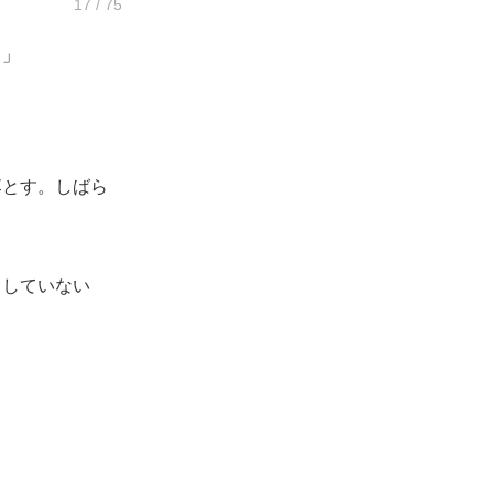
17 / 75
？」
とす。しばら
出していない
」