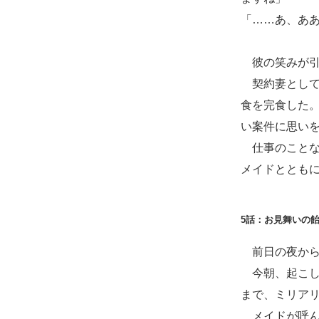
「……あ、あ
彼の笑みが引
契約妻として
食を完食した
い案件に思い
仕事のことな
メイドととも
5話：お見舞いの
前日の夜から
今朝、起こし
まで、ミリア
メイドが呼ん