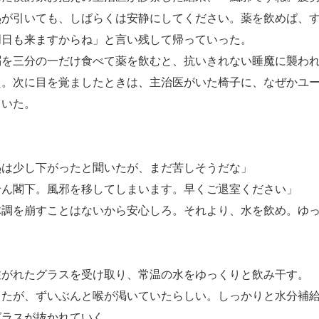
熱が引いても、しばらくは安静にしてください。薬を飲めば、
明日も来ますからね」と言い残して帰っていった。
を三分の一だけ食べて薬を飲むと、抗いきれない睡魔に襲われ
た。次に目を覚ましたときは、主治医がいた椅子に、なぜかユ
ていた。
」
熱は少し下がったと聞いたが、まだ苦しそうだな」
せん閣下。風邪を移してしまいます。早くご退室ください」
体調を崩すことはないから安心しろ。それより、水を飲め。ゆ
がれたグラスを受け取り、常温の水をゆっくりと飲み干す。
たが、ずいぶんと喉が渇いていたらしい。しっかりと水分補給
グラスが抜かれていく。