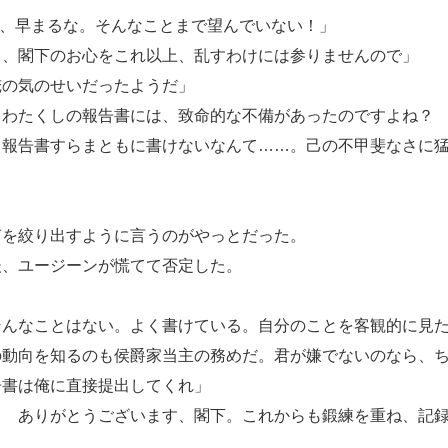
は、早まるな。そんなことまで望んでいない！」
ら、閣下のお心をこれ以上、乱すわけには参りませんので」
俺の気のせいだったようだ」
、わたくしの報告書には、致命的な不備があったのですよね？
。報告書すらまともに書けないなんて……。己の不甲斐なさに
を絞り出すように言うのがやっとだった。
、ユージーンが慌てて否定した。
そんなことはない。よく書けている。自分のことを客観的に見
の動向を知るのも侯爵家当主の務めだ。君が嫌でないのなら、
告書は俺に直接提出してくれ」
！ ありがとうございます、閣下。これからも鍛練を重ね、記