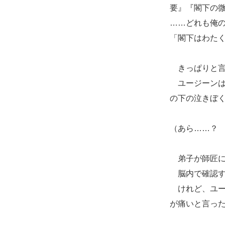
要』『閣下の
……どれも俺
「閣下はわた
きっぱりと言
ユージーンは
の下の泣きぼ
（あら……？
弟子が師匠に
脳内で確認す
けれど、ユー
が痛いと言っ