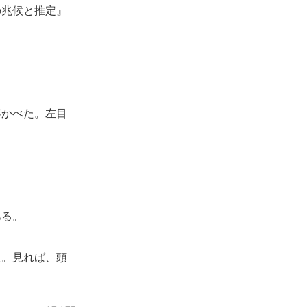
の兆候と推定』
かべた。左目
ある。
。見れば、頭