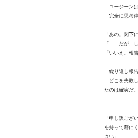
ユージーンは
完全に思考停
「あの。閣下
「……だが、
「いいえ。報
繰り返し報告
どこを失敗し
たのは確実だ
「申し訳ござ
を持って薪に
さい」