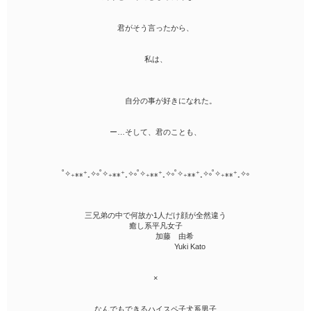
君がそう言ったから、
私は、
自分の事が好きになれた。
ー…そして、君のことも、
˚✧₊⁎⁎⁺˳✧༚˚✧₊⁎⁎⁺˳✧༚˚✧₊⁎⁎⁺˳✧༚˚✧₊⁎⁎⁺˳✧༚˚✧₊⁎⁎⁺˳✧༚
三兄弟の中で何故か1人だけ顔が全然違う
癒し系平凡女子
加藤 由希
Yuki Kato
×
なんでもできるハイスペ子犬系男子