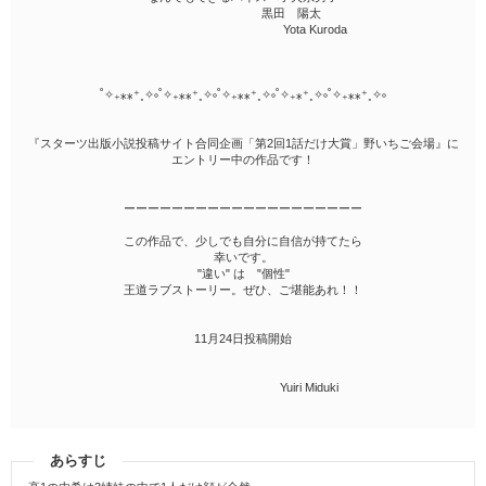
黒田 陽太
Yota Kuroda
˚✧₊⁎⁎⁺˳✧༚˚✧₊⁎⁎⁺˳✧༚˚✧₊⁎⁎⁺˳✧༚˚✧₊⁎⁺˳✧༚˚✧₊⁎⁎⁺˳✧༚
『スターツ出版小説投稿サイト合同企画「第2回1話だけ大賞」野いちご会場』に
エントリー中の作品です！
ーーーーーーーーーーーーーーーーーーーー
この作品で、少しでも自分に自信が持てたら
幸いです。
"違い" は "個性"
王道ラブストーリー。ぜひ、ご堪能あれ！！
11月24日投稿開始
Yuiri Miduki
あらすじ