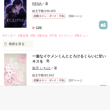
RENA
／著
モテる人を好きになるのが怖かった。

総文字数/166,405
だから私は、中学時代に大好きだった彼を自分から振った。

399ページ
恋愛(キケン・ダーク・不良)
もう会うことはないと思っていたのに、

高校生になって再会した彼は、隣の学校で”王子様”と呼ばれる
120
人気者になっていた。

#ヤンキー
#暴走族
#闇
#裏社会
#不良
#イケメン
#胸キュン
表紙を見る
他の女の子には冷たいのに

私にだけ昔と変わらない笑顔を向けてくる。

表紙画像はAIです
一途なイケメンくんととろけるくらいに甘い
キスを
完
「澪ちゃん。」

如月 いちは
／著
作品を読む
それは止まっていた恋が再び動き始める合図──。

総文字数/92,933
207ページ
恋愛(キケン・ダーク・不良)
✨.ﾟ･*..☆.｡.:*✨.☆.｡.:. *:ﾟ✨.ﾟ･*..☆.｡.:*✨

1,709
人見知りだけど優しい無自覚だけどモテる

#恋愛
#甘々
#溺愛
#独占欲
#不良
#一途
#イケメン
#男性恐怖症
冴木澪-SaekiMio

#いいねチャンス01