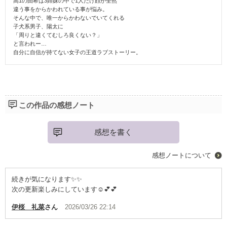
高1の由希は3姉妹の中で1人だけ顔が全然
違う事をからかわれている事が悩み。
そんな中で、唯一からかわないでいてくれる
子犬系男子、陽太に
「周りと違くてむしろ良くない？」
と言われー…
自分に自信が持てない女子の王道ラブストーリー。
この作品の感想ノート
感想を書く
感想ノートについて
続きが気になります✨✨
次の更新楽しみにしています☺️💕💕
伊桜 礼菜
さん
2026/03/26 22:14