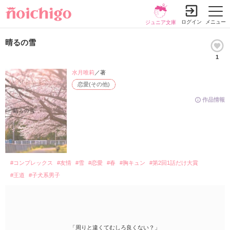
ログイン
メニュー
ジュニア文庫
晴るの雪
1
水月唯莉
／著
恋愛(その他)
作品情報
#コンプレックス
#友情
#雪
#恋愛
#春
#胸キュン
#第2回1話だけ大賞
#王道
#子犬系男子
「周りと違くてむしろ良くない？」