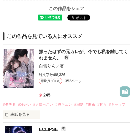
この作品をシェア
この作品を見ている人にオススメ
振ったはずの元カレが、今でも私を離してく
れません。
完
白雪りん
／著
総文字数/88,326
352ページ
恋愛(ラブコメ)
245
#モテる
#冷たい
#人懐っこい
#胸キュン
#溺愛
#嫉妬
#甘々
#ギャップ
表紙を見る
ECLIPSE
完
「好きだったから、別れを選んだ。」
