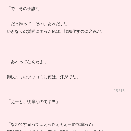
「で…その子誰?」
「だっ誰って…その、あれだよ!」
いきなりの質問に困った俺は、誤魔化すのに必死だ。
「あれってなんだよ!」
御決まりのツッコミに俺は、汗がでた。
15 / 16
「えーと、後輩なのですヨ」
「なのですヨって…えっ!?えぇえー!!?後輩っ?」