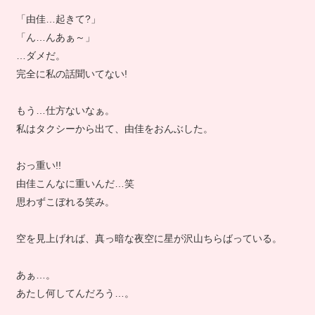
「由佳…起きて?」
「ん…んあぁ～」
…ダメだ。
完全に私の話聞いてない!
もう…仕方ないなぁ。
私はタクシーから出て、由佳をおんぶした。
おっ重い!!
由佳こんなに重いんだ…笑
思わずこぼれる笑み。
空を見上げれば、真っ暗な夜空に星が沢山ちらばっている。
あぁ…。
あたし何してんだろう…。