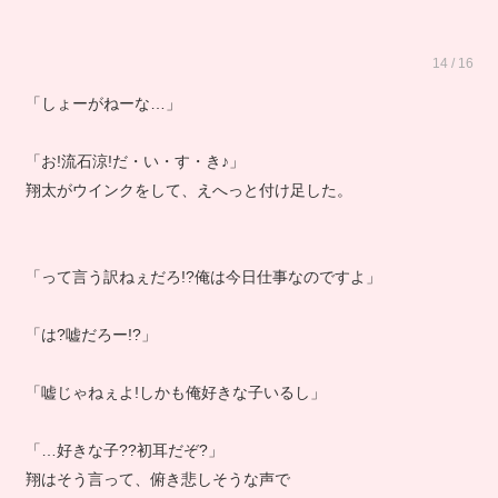
14 / 16
「しょーがねーな…」
「お!流石涼!だ・い・す・き♪」
翔太がウインクをして、えへっと付け足した。
「って言う訳ねぇだろ!?俺は今日仕事なのですよ」
「は?嘘だろー!?」
「嘘じゃねぇよ!しかも俺好きな子いるし」
「…好きな子??初耳だぞ?」
翔はそう言って、俯き悲しそうな声で