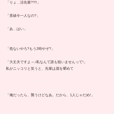
「りょ…涼先輩??!!」
「里緒今一人なの?」
「あ…はい」
「危ないやろ?もう2時やぞ?」
「大丈夫ですよ～♪私なんて誰も狙いませんって!」
私がニッコリと笑うと、先輩は眉を顰めて
「俺だったら、襲うけどなあ。だから、1人じゃだめ!」