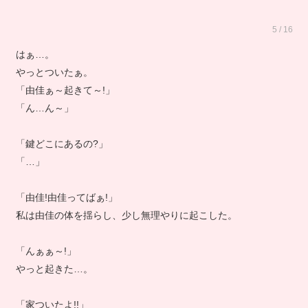
5 / 16
はぁ…。
やっとついたぁ。
「由佳ぁ～起きて～!」
「ん…ん～」
「鍵どこにあるの?」
「…」
「由佳!由佳ってばぁ!」
私は由佳の体を揺らし、少し無理やりに起こした。
「んぁぁ～!」
やっと起きた…。
「家ついたよ!!」