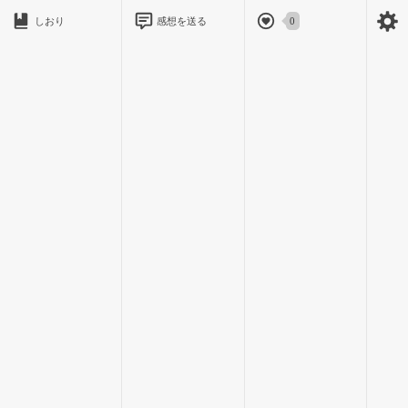
しおり
感想を送る
0
最初の軽い男と思った自分が、本当に馬鹿みたいに思った。
彼はね…優しくて、強いんだよ?
何よりも、何があっても私を信じてくれた―…。
そんな彼に出逢った事は、私を大きく変えてくれた。
本当にありがとう。
平凡で普通な私を
貴方の彼女にしてくれてありがとう。
2 / 16
里緒：出逢うまで
「ばっかやろ～う!」