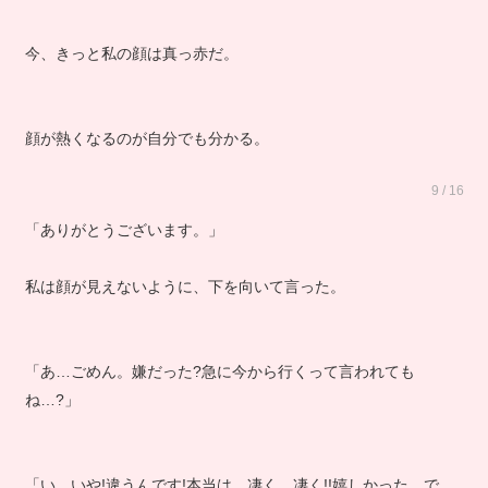
今、きっと私の顔は真っ赤だ。
顔が熱くなるのが自分でも分かる。
9 / 16
「ありがとうございます。」
私は顔が見えないように、下を向いて言った。
「あ…ごめん。嫌だった?急に今から行くって言われても
ね…?」
「い…いや!違うんです!本当は、凄く…凄く!!嬉しかった…で