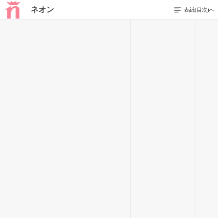
ネオン
表紙(目次)へ
1 / 16
第一章
プロローグ
ふと思うの…。
もしも出会ってなければ、どんな未来があったのかって。
彼に逢えてよかったと、そう思う。
握り締めた手は、すごく暖かい。
今もきっと…前もきっと…。
この暖かさは変わらないね。