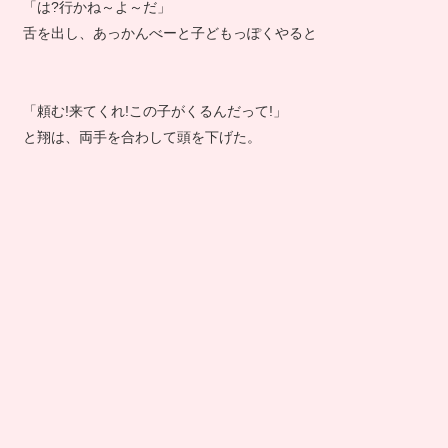
「は?行かね～よ～だ」
舌を出し、あっかんべーと子どもっぽくやると
「頼む!来てくれ!この子がくるんだって!」
と翔は、両手を合わして頭を下げた。