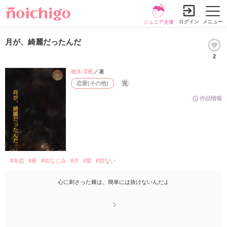
ログイン
メニュー
ジュニア文庫
月が、綺麗だったんだ
2
碓氷澪夜
／著
恋愛(その他)
完
作品情報
#失恋
#夜
#幼なじみ
#月
#星
#切ない
心に刺さった棘は、簡単には抜けないんだよ
☽