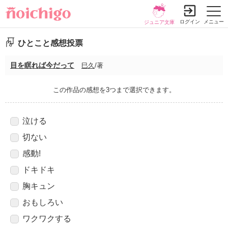
ログイン
メニュー
ジュニア文庫
ひとこと感想投票
目を瞑れば今だって
巳久
/著
この作品の感想を3つまで選択できます。
泣ける
切ない
感動!
ドキドキ
胸キュン
おもしろい
ワクワクする