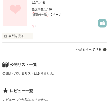
巳久
／著
総文字数/1,496
5ページ
恋愛(その他)
0
表紙を見る
君が生まれた日。

作品をすべて見る
僕は知らない。

公開リスト一覧
公開されているリストはありません。
君が泣いた日。

レビュー一覧
僕は側にいなかった。

レビューした作品はありません。