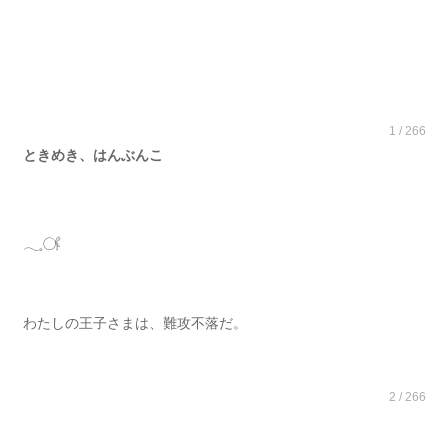
1 / 266
ときめき、はんぶんこ
𓂃𓈒𓋜
わたしの王子さまは、難攻不落だ。
2 / 266