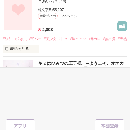
＊あいら＊
／著
総文字数/55,307
「千結様が1番可愛いです」

356ページ
恋愛(逆ハー)
2,003
#強引
#泣き虫
#逆ハー
#美少女
#甘々
#胸キュン
#元カレ
#無自覚
#天然
私にだけ甘くて────

表紙を見る
キミはひみつの王子様。─ようこそ、オオカ
「…抱きしめて、ほしいですか？」

ミだらけの男子校へ─
完
失恋して落ち込む私の前に現れたのは…

◇理人◆
／著
総文字数/168,433
「お前、今日から俺の女な」

377ページ
恋愛(学園)
時々意地悪だ。

学園きってのモテ王子…！？

1,547
#芸能人
#秘密
#溺愛
#甘々
#胸キュン
#ベタ惚れ
#男装
#男子校
#独占欲
表紙を見る
アプリ
【桃已 咲姫】

┈┈┈┈┈┈┈┈┈┈┈┈┈┈┈┈┈┈┈
