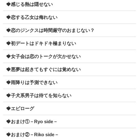
🍓感じる熱は隠せない
🍓恋する乙女は侮れない
🍓恋のジンクスは時間厳守のおまじない？
🍓初デートはドキドキ極まりない
🍓女子会は恋のトークが欠かせない
🍓悪夢は起きてもすぐには覚めない
🍓雨降りは予測できない
🍓子犬系男子は待てを知らない
🍓エピローグ
🍓おまけ①－Ryo side－
🍓おまけ②－Riko side－