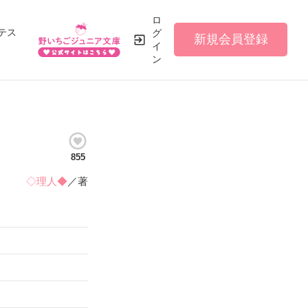
ロ
テス
グ
新規会員登録
イ
ン
855
◇理人◆
／著