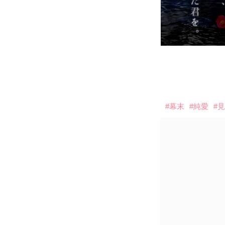
#幕末
#純愛
#