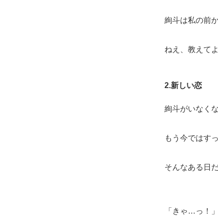
絢斗は私の前
ねえ、教えて
2.新しい恋
絢斗がいなく
もう今ではす
そんなある日
「きゃ…っ！