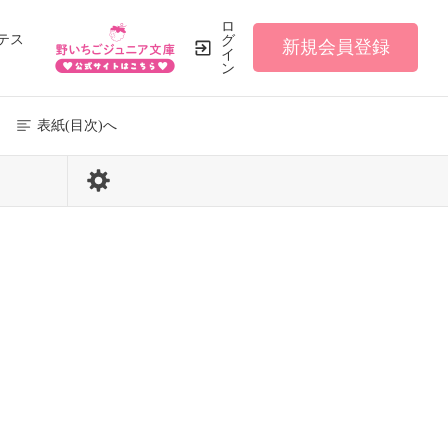
ロ
テス
グ
新規会員登録
イ
ン
表紙(目次)へ
31 / 110