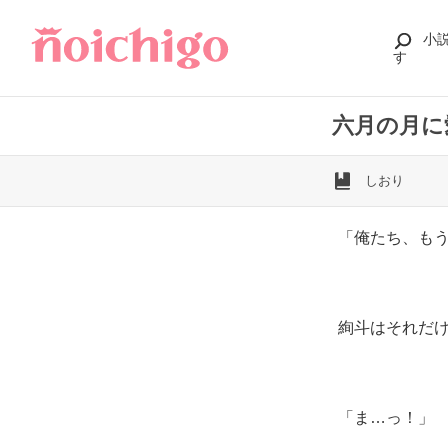
小
す
六月の月に
しおり
「俺たち、も
絢斗はそれだ
「ま…っ！」