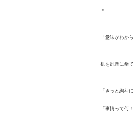
＊
「意味がわか
机を乱暴に拳
「きっと絢斗
「事情って何