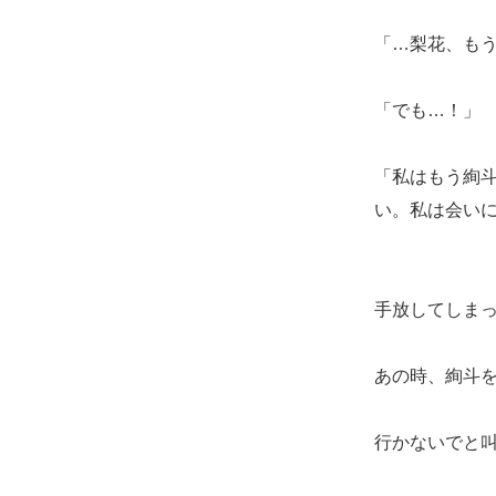
「…梨花、も
「でも…！」
「私はもう絢
い。私は会い
手放してしま
あの時、絢斗
行かないでと