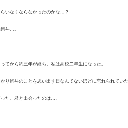
からいなくならなかったのかな…？
よ絢斗…。
なってから約三年が経ち、私は高校二年生になった。
っかり絢斗のことを思い出す日なんてないほどに忘れられてい
だった。君と出会ったのは…。
」