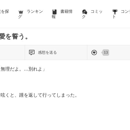
前のページを表示する
説を探
ランキン
書籍情
コミッ
コン
グ
報
ク
ト
愛を誓う。
感想を送る
13
う無理だよ。…別れよ」
け呟くと、踵を返して行ってしまった。