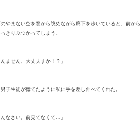
雨のやまない空を窓から眺めながら廊下を歩いていると、前か
いっきりぶつかってしまう。
すんません、大丈夫すか！？」
い男子生徒が慌てたように私に手を差し伸べてくれた。
めんなさい。前見てなくて…」