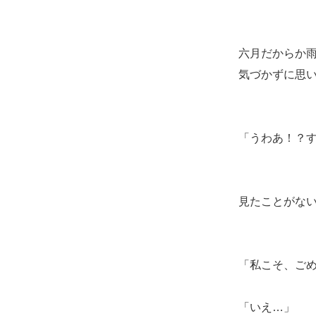
六月だからか
気づかずに思
「うわあ！？
見たことがな
「私こそ、ご
「いえ…」