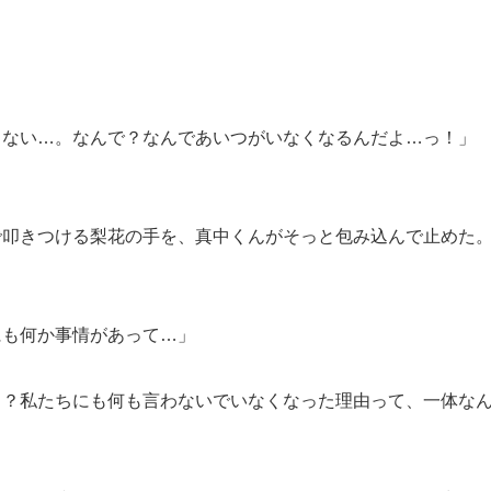
らない…。なんで？なんであいつがいなくなるんだよ…っ！」
で叩きつける梨花の手を、真中くんがそっと包み込んで止めた
にも何か事情があって…」
！？私たちにも何も言わないでいなくなった理由って、一体な