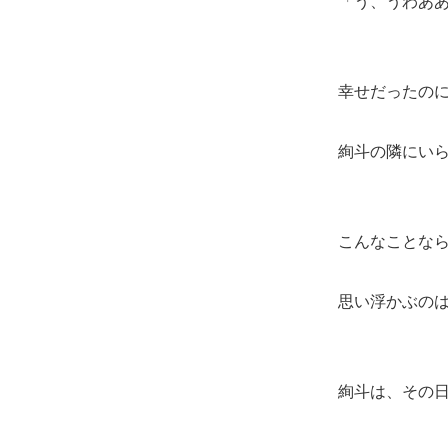
「う、うわあ
幸せだったの
絢斗の隣にい
こんなことな
思い浮かぶの
絢斗は、その