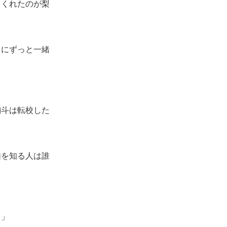
てくれたのが梨
うにずっと一緒
絢斗は転校した
由を知る人は誰
…」