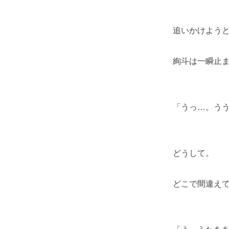
追いかけよう
絢斗は一瞬止
「うっ…。う
どうして。
どこで間違え