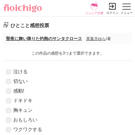
ログイン
メニュー
ジュニア文庫
ひとこと感想投票
聖夜に舞い降りた灼熱のサンタクロース
茶葉月ゆら
/著
この作品の感想を3つまで選択できます。
泣ける
切ない
感動!
ドキドキ
胸キュン
おもしろい
ワクワクする