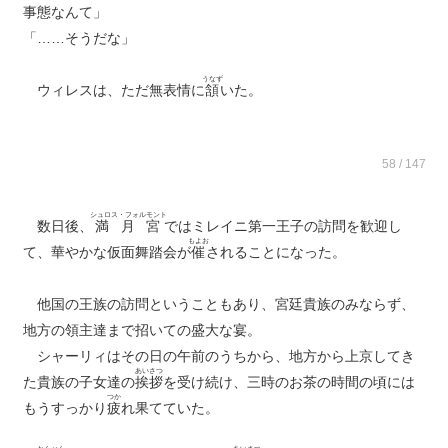
事態なんて」
「……そうだな」
うなず
ウィレスは、ただ無表情に
頷
いた。
58 / 147
シュロス・フォルモント
数日後、
満月宮
ではミレイニ第一王子の訪問を歓迎し
もよお
て、華やかな仮面舞踏会が
催
されることになった。
他国の王族の訪問ということもあり、宮廷貴族のみならず、
地方の領主達まで招いての盛大な宴。
シャーリィはその日の午前のうちから、地方から上京してき
あいさつ
た貴族の子女達の
挨拶
を受け続け、三時のお茶の時間の頃には
つか
もうすっかり
疲
れ果てていた。