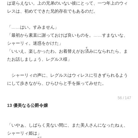
は逆らえない。上の兄弟のいない彼にとって、一つ年上のウィ
レスは、初めてできた兄的存在でもあるのだ。
「……はい。すみません」
「最初から素直に謝っておけば良いものを。……すまないな、
シャーリィ。迷惑をかけた」
す
「いいえ。楽しかったわ。お着替えがお
済
みになられたら、ま
たお話しましょう、レグルス様」
シャーリィの声に、レグルスはウィレスに引きずられるよう
にして歩きながら、ひらひらと手を振ってみせた。
56 / 147
13 優美なる公爵令嬢
「いやぁ、しばらく見ない間に、また美人さんになったねぇ、
シャーリィ姫は」
そで