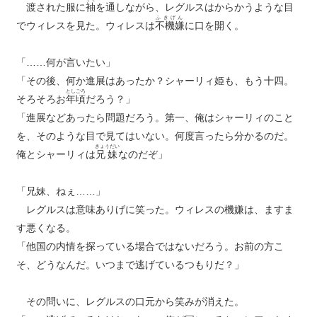
渡された服に
袖
を通しながら、レグルスはからかうような目
ふきげん
でウィレスを見た。ウィレスは
不機嫌
に口を開く。
「……何が言いたい」
「その後、何か進展はあったか？シャーリィ姫も、もう十四。
としごろ
そろそろお
年頃
だろう？」
「進展などあったら問題だろう。第一、俺はシャーリィのこと
を、そのような目で見てはいない。何度言ったら分かるのだ。
きょうだい
俺とシャーリィは
兄妹
なのだぞ」
「兄妹、ねぇ……」
レグルスは意味ありげに笑った。ウィレスの機嫌は、ますま
す悪くなる。
「他国の内情を探っている場合ではないだろう。お前の方こ
そ、どうなんだ。いつまで逃げているつもりだ？」
その問いに、レグルスの口元から笑みが消えた。