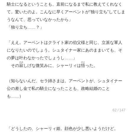
騎士になるということも、直前になるまで私に教えてくれなく
て。驚いたのよ。こんなに早くアーベントが“独り立ち”してしま
うなんて、思っていなかったから」
「独り立ち……？」
「ええ。アーベントはクライト家の伯父様と同じ、立派な軍人
になりたいのでしょう。シュタイナー家にあのままいても、そ
の夢は叶わなかったでしょうし……」
さみ
さと
その
寂
しげな微笑みに、シャーリィは
悟
った。
（知らないんだ、セラ姉さまは。アーベントが、シュタイナー
公の差し金で私の騎士になったことも、政略結婚のこと
も……）
62 / 147
「どうしたの、シャーリィ姫。顔色が少し悪いようだけど。