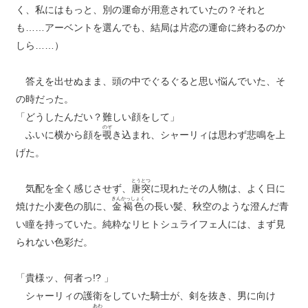
く、私にはもっと、別の運命が用意されていたの？それと
も……アーベントを選んでも、結局は片恋の運命に終わるのか
しら……）
答えを出せぬまま、頭の中でぐるぐると思い悩んでいた、そ
の時だった。
「どうしたんだい？難しい顔をして」
のぞ
ふいに横から顔を
覗
き込まれ、シャーリィは思わず悲鳴を上
げた。
とうとつ
気配を全く感じさせず、
唐突
に現れたその人物は、よく日に
きんかっしょく
焼けた小麦色の肌に、
金褐色
の長い髪、秋空のような澄んだ青
い瞳を持っていた。純粋なリヒトシュライフェ人には、まず見
られない色彩だ。
「貴様ッ、何者っ!? 」
シャーリィの護衛をしていた騎士が、剣を抜き、男に向け
あわ