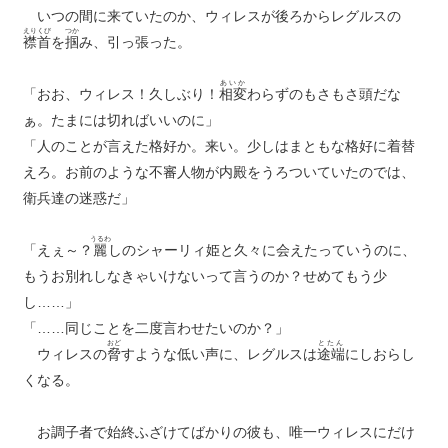
いつの間に来ていたのか、ウィレスが後ろからレグルスの
えりくび
つか
襟首
を
掴
み、引っ張った。
あいか
「おお、ウィレス！久しぶり！
相変
わらずのもさもさ頭だな
ぁ。たまには切ればいいのに」
「人のことが言えた格好か。来い。少しはまともな格好に着替
えろ。お前のような不審人物が内殿をうろついていたのでは、
衛兵達の迷惑だ」
うるわ
「えぇ～？
麗
しのシャーリィ姫と久々に会えたっていうのに、
もうお別れしなきゃいけないって言うのか？せめてもう少
し……」
「……同じことを二度言わせたいのか？」
おど
とたん
ウィレスの
脅
すような低い声に、レグルスは
途端
にしおらし
くなる。
お調子者で始終ふざけてばかりの彼も、唯一ウィレスにだけ