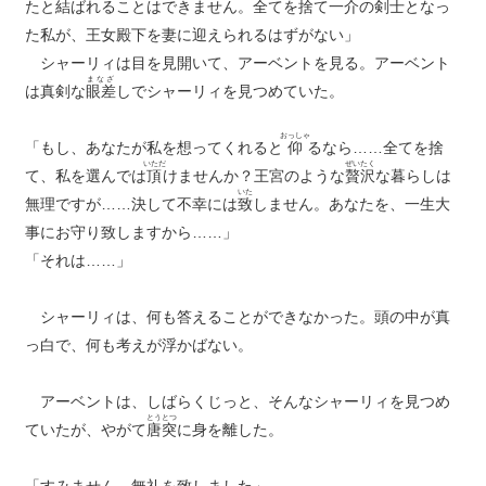
たと結ばれることはできません。全てを捨て
一介
の剣士となっ
た私が、王女殿下を妻に迎えられるはずがない」
シャーリィは目を見開いて、アーベントを見る。アーベント
まなざ
は真剣な
眼差
しでシャーリィを見つめていた。
おっしゃ
「もし、あなたが私を想ってくれると
仰
るなら……全てを捨
いただ
ぜいたく
て、私を選んでは
頂
けませんか？王宮のような
贅沢
な暮らしは
いた
無理ですが……決して不幸には
致
しません。あなたを、一生大
事にお守り致しますから……」
「それは……」
シャーリィは、何も答えることができなかった。頭の中が真
っ白で、何も考えが浮かばない。
アーベントは、しばらくじっと、そんなシャーリィを見つめ
とうとつ
ていたが、やがて
唐突
に身を離した。