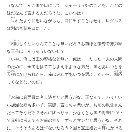
（なんで、そこまで口にして、シャーリィ姫のことを、ただの
妹だなんて言えるんだろうな、こいつは）
あき
呆
れたように思いながらも、口に出すことはせず、レグルス
は別の言葉を口にした。
ふさわ
「
相応
しくないなんてことは無いだろ？お前ほど優秀で努力家
な王子は、そうそういないぜ？」
「いや。俺には王の資格など無い。俺は……たった一人の人間
のために、全てを捨ててしまえるような男だ。国とあいつとを
てんびん
ふさわ
天秤
にかけられたら、俺は迷わずあいつを選ぶ。だから、
相応
しくなどないのだ」
「お前は真面目に考え過ぎだと思うがな。王なんて、わりとい
い加減な奴も多いぞ。実際、言っちゃ悪いが、お前の親父さん
だってそうだろ？それに比べりゃ、少なくとも国の将来につい
て真剣に考えてるお前の方が、ずっとマシだと思うがな。それ
はかり
に、そうそうあるはずないだろう？国と宝玉姫とを
秤
にかける