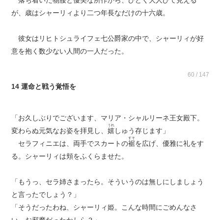
落ち着いた物腰と優美な
所作
から、ひどく大人びて見える
が、歳はシャーリィより二つ年長なだけの十六歳。
彼女はリヒトシュライフェ七公爵家の中で、シャーリィが好
意を抱く数少ない人間の一人だった。
60 / 147
14 運命と戦う覚悟を
「お久しぶりでございます、マリア・シャルリーネ王女殿下。
うれ
変わらぬ元気なお姿を拝見し、
嬉
しゅう存じます」
すそ
セラフィニエは、両手でスカートの
裾
を広げ、優雅に礼をす
る。シャーリィは頬をふくらませた。
「もうっ、セラ姉さまったら。そういうのは無しにしましょう
と言ったでしょう？」
「そうだったわね、シャーリィ姫。こんな時間にごめんなさ