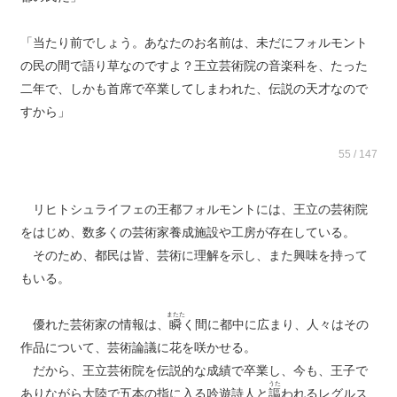
「当たり前でしょう。あなたのお名前は、未だにフォルモント
の民の間で語り草なのですよ？王立芸術院の音楽科を、たった
二年で、しかも首席で卒業してしまわれた、伝説の天才なので
すから」
55 / 147
リヒトシュライフェの王都フォルモントには、王立の芸術院
をはじめ、数多くの芸術家養成施設や工房が存在している。
そのため、都民は皆、芸術に理解を示し、また興味を持って
もいる。
またた
優れた芸術家の情報は、
瞬
く間に都中に広まり、人々はその
作品について、芸術論議に花を咲かせる。
だから、王立芸術院を伝説的な成績で卒業し、今も、王子で
うた
ありながら大陸で五本の指に入る吟遊詩人と
謳
われるレグルス