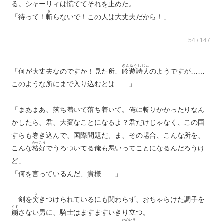
る。シャーリィは
慌
ててそれを止めた。
き
「待って！
斬
らないで！この人は大丈夫だから！」
54 / 147
ぎんゆうしじん
「何が大丈夫なのですか！見た所、
吟遊詩人
のようですが……
このような所にまで入り込むとは……」
「まあまあ、落ち着いて落ち着いて。俺に斬りかかったりなん
かしたら、君、大変なことになるよ？君だけじゃなく、この国
すらも巻き込んで、国際問題だ。ま、その場合、こんな所を、
かっこう
こんな
格好
でうろついてる俺も悪いってことになるんだろうけ
ど」
「何を言っているんだ、貴様……」
つ
剣を
突
きつけられているにも関わらず、おちゃらけた調子を
くず
崩
さない男に、騎士はますますいきり立つ。
ためいき