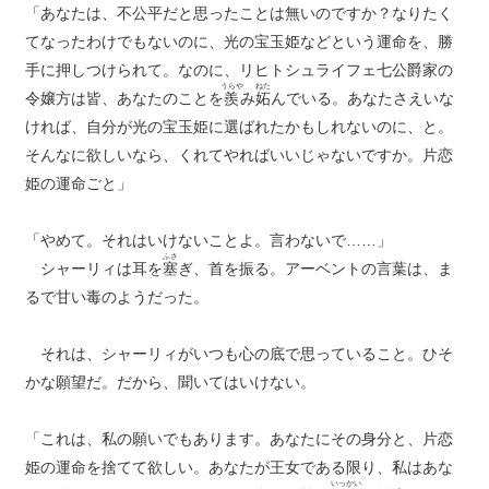
「あなたは、不公平だと思ったことは無いのですか？なりたく
てなったわけでもないのに、光の宝玉姫などという運命を、勝
手に押しつけられて。なのに、リヒトシュライフェ七公爵家の
うらや
ねた
令嬢方は皆、あなたのことを
羨
み
妬
んでいる。あなたさえいな
ければ、自分が光の宝玉姫に選ばれたかもしれないのに、と。
そんなに欲しいなら、くれてやればいいじゃないですか。片恋
姫の運命ごと」
「やめて。それはいけないことよ。言わないで……」
ふさ
シャーリィは耳を
塞
ぎ、首を振る。アーベントの言葉は、ま
るで甘い毒のようだった。
それは、シャーリィがいつも心の底で思っていること。ひそ
かな願望だ。だから、聞いてはいけない。
「これは、私の願いでもあります。あなたにその身分と、片恋
姫の運命を捨てて欲しい。あなたが王女である限り、私はあな
いっかい