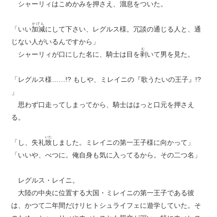
シャーリィはこめかみを押さえ、
溜息
をついた。
かげん
「いい
加減
にして下さい、レグルス様。冗談の通じる人と、通
じない人がいるんですから」
む
シャーリィが口にした名に、騎士は目を
剥
いて男を見た。
「レグルス様……!? もしや、ミレイニの『歌うたいの王子』!?
」
思わず口走ってしまってから、騎士ははっと口元を押さえ
る。
いた
「し、失礼
致
しました。ミレイニの第一王子様に向かって」
「いいや、べつに。俺自身も気に入ってるから。その二つ名」
レグルス・レイニ。
大陸の中央に位置する大国・ミレイニの第一王子である彼
は、かつて二年間だけリヒトシュライフェに遊学していた。そ