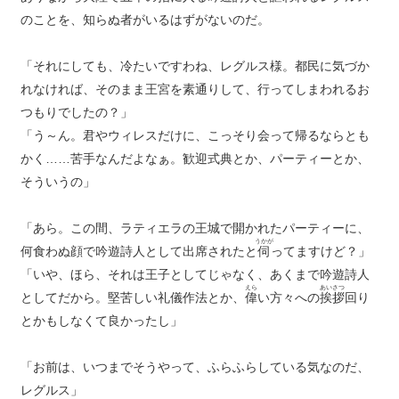
のことを、知らぬ者がいるはずがないのだ。
「それにしても、冷たいですわね、レグルス様。都民に気づか
れなければ、そのまま王宮を素通りして、行ってしまわれるお
つもりでしたの？」
「う～ん。君やウィレスだけに、こっそり会って帰るならとも
かく……苦手なんだよなぁ。歓迎式典とか、パーティーとか、
そういうの」
「あら。この間、ラティエラの王城で開かれたパーティーに、
うかが
何食わぬ顔で吟遊詩人として出席されたと
伺
ってますけど？」
「いや、ほら、それは王子としてじゃなく、あくまで吟遊詩人
えら
あいさつ
としてだから。堅苦しい礼儀作法とか、
偉
い方々への
挨拶
回り
とかもしなくて良かったし」
「お前は、いつまでそうやって、ふらふらしている気なのだ、
レグルス」