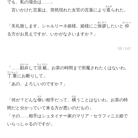
でも、私の場合は……」
さえぎ
言いかけた言葉は、突然現れた女官の言葉により
遮
られた。
あいさつ
おっしゃ
「失礼致します、シャルリーネ姫様。姫様にご
挨拶
したいと
仰
る方がお見えですが、いかがなさいますか？」
59 / 147
かんべん
ちょうだい
「……
勘弁
して
頂戴
。お茶の時間まで邪魔されたくはないわ。
ていちょう
丁重
にお断りして」
「あの、よろしいのですか？」
えら
かま
「何が？どんな
偉
い相手だって、
構
うことはないわ。お茶の時
間だと分かっていて来る方が悪いのだもの」
「その……相手はシュタイナー家のマリア・セラフィニエ姫で
いらっしゃるのですが」