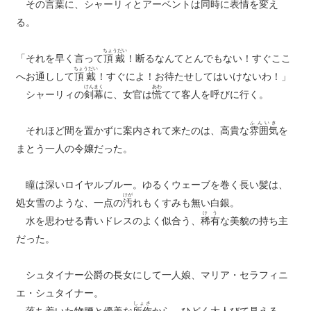
その言葉に、シャーリィとアーベントは同時に表情を変え
る。
ちょうだい
「それを早く言って
頂戴
！断るなんてとんでもない！すぐここ
ちょうだい
へお通しして
頂戴
！すぐによ！お待たせしてはいけないわ！」
けんまく
あわ
シャーリィの
剣幕
に、女官は
慌
てて客人を呼びに行く。
ふんいき
それほど間を置かずに案内されて来たのは、高貴な
雰囲気
を
まとう一人の令嬢だった。
瞳は深いロイヤルブルー。ゆるくウェーブを巻く長い髪は、
けが
処女雪のような、一点の
汚
れもくすみも無い白銀。
けう
水を思わせる青いドレスのよく似合う、
稀有
な美貌の持ち主
だった。
シュタイナー公爵の長女にして一人娘、マリア・セラフィニ
エ・シュタイナー。
しょさ