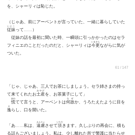
を、シャーリィは恥じた。
（じゃあ、前にアーベントが言っていた、一緒に暮らしていた
いとこ
従妹
って……）
従妹の話を最初に聞いた時、一瞬頭に引っかかったのはセラ
いまさら
フィニエのことだったのだと、シャーリィは
今更
ながらに気が
ついた。
61 / 147
「じゃ、じゃあ、三人でお茶にしましょう。セラ姉さまの持っ
みやげ
て来てくれたお
土産
を、お茶菓子にして」
あわ
なぜ
慌
てて言うと、アーベントは
何故
か、うろたえたように目を
そ
逸
らし、口を開いた。
えんりょ
いただ
「あ……私は、
遠慮
させて
頂
きます。久しぶりの再会に、積も
る話もございましょう。私は、少し離れた所で警護に当たらせ