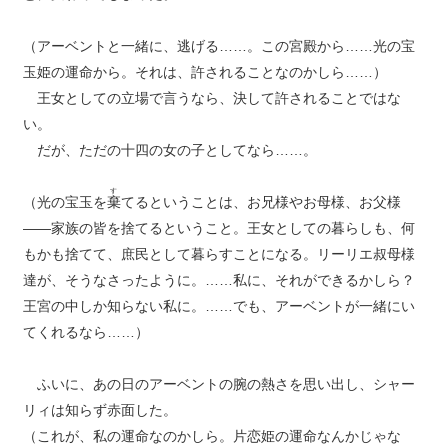
（アーベントと一緒に、逃げる……。この宮殿から……光の宝
玉姫の運命から。それは、許されることなのかしら……）
王女としての立場で言うなら、決して許されることではな
い。
だが、ただの十四の女の子としてなら……。
す
（光の宝玉を
棄
てるということは、お兄様やお母様、お父様
――家族の皆を捨てるということ。王女としての暮らしも、何
もかも捨てて、庶民として暮らすことになる。リーリエ叔母様
達が、そうなさったように。……私に、それができるかしら？
王宮の中しか知らない私に。……でも、アーベントが一緒にい
てくれるなら……）
ふいに、あの日のアーベントの腕の熱さを思い出し、シャー
リィは知らず赤面した。
（これが、私の運命なのかしら。片恋姫の運命なんかじゃな