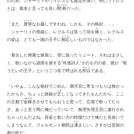
のため、シャーリィやウィレスとも親交が深い。特にウィレス
あいだがら
とは、親友と言っても良い
間柄
だった。
とうとつ
こ
「また、
唐突
なお
越
しですわね。しかも、その格好……」
か
シャーリィの視線に、レグルスは笑って頭を
掻
く。レグルス
ふさわ
の姿は、とても一国の王子に
相応
しいものではなかった。
着古した簡素な旅装に、背に負ったリュート。それはまさし
く、歌いながら諸国を旅する“吟遊詩人”そのものの姿。彼が『歌
ゆえん
うたいの王子』という二つ名で呼ばれる
所以
である。
「いやぁ。こんな格好でごめん。満月宮に寄るつもりは無かっ
とぼ
たからさ。ちょっと路銀が
乏
しくなってきたもんだから、ここ
かねかせ
の王都で
金稼
ぎさせてもらおうと思って、広場で歌ってたら
さ、あっと言う間に俺だってバレて、無理矢理王宮に連行され
ちゃったんだよね。容姿と歌い方の特徴だけで俺だと見抜いて
すさ
しまうなんて、フォルモント都民は
凄
まじい。さすがは芸術の
都の民だ」