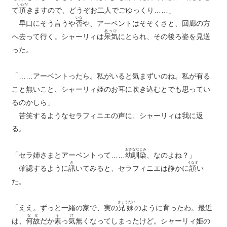
いただ
て
頂
きますので、どうぞお二人でごゆっくり……」
いな
早口にそう言うや
否
や、アーベントはそそくさと、回廊の方
あっけ
へ去って行く。シャーリィは
呆気
にとられ、その後ろ姿を見送
った。
「……アーベントったら。私がいると気まずいのね。私が有る
こと無いこと、シャーリィ姫のお耳に吹き込むとでも思ってい
るのかしら」
苦笑するようなセラフィニエの声に、シャーリィは我に返
る。
おさななじみ
「セラ姉さまとアーベントって……
幼馴染
、なのよね？」
き
うなず
確認するように
訊
いてみると、セラフィニエは静かに
頷
い
た。
きょうだい
「ええ。ずっと一緒の家で、実の
兄妹
のように育ったわ。最近
なぜ
そ
け
は、
何故
だか
素
っ
気
無くなってしまったけど。シャーリィ姫の