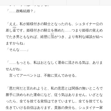
シャーリィはハッとする。
「……政略結婚？」
「ええ。私が姫様付きの騎士となったのも、シュタイナー公の
がね
差し
金
です。姫様付きの騎士を務めた……つまり姫様の覚えめ
はく
でたき男ともなれば、経歴に
箔
がつき、より有利な縁談が結べ
ますからね」
「そんな……」
「……もっとも、私はおとなしく運命に流される気は、ありま
せんがね」
言ってアーベントは、不敵に笑んでみせる。
「恩だ何だと言われようと、私の意思とは関係の無いところで
勝手に決められた運命になど、従う気はありません。いざとな
ったら、全てを捨てる覚悟はできていますし、全てを捨てても
生きていける自信はあります。貴族の身分も、シュタイナー家