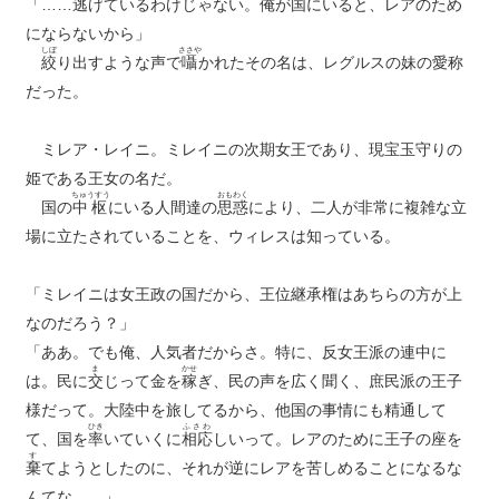
「……逃げているわけじゃない。俺が国にいると、レアのため
にならないから」
しぼ
ささや
絞
り出すような声で
囁
かれたその名は、レグルスの妹の愛称
だった。
ミレア・レイニ。ミレイニの次期女王であり、現宝玉守りの
姫である王女の名だ。
ちゅうすう
おもわく
国の
中枢
にいる人間達の
思惑
により、二人が非常に複雑な立
場に立たされていることを、ウィレスは知っている。
「ミレイニは女王政の国だから、王位継承権はあちらの方が上
なのだろう？」
「ああ。でも俺、人気者だからさ。特に、反女王派の連中に
ま
かせ
は。民に
交
じって金を
稼
ぎ、民の声を広く聞く、庶民派の王子
様だって。大陸中を旅してるから、他国の事情にも精通して
ひき
ふさわ
て、国を
率
いていくに
相応
しいって。レアのために王子の座を
す
棄
てようとしたのに、それが逆にレアを苦しめることになるな
んてな……」