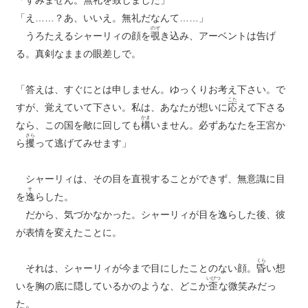
「すみません。無礼を致しました」
「え……？あ、いいえ。無礼だなんて……」
のぞ
うろたえるシャーリィの顔を
覗
き込み、アーベントは告げ
る。真剣なままの眼差しで。
「答えは、すぐにとは申しません。ゆっくりお考え下さい。で
こた
すが、覚えていて下さい。私は、あなたが想いに
応
えて下さる
かま
なら、この国を敵に回しても
構
いません。必ずあなたを王宮か
さら
ら
攫
って逃げてみせます」
シャーリィは、その目を直視することができず、無意識に目
そ
を
逸
らした。
だから、気づかなかった。シャーリィが目を逸らした後、彼
が表情を変えたことに。
くら
それは、シャーリィが今まで目にしたことのない顔。
昏
い想
いびつ
いを胸の底に隠しているかのような、どこか
歪
な微笑みだっ
た。