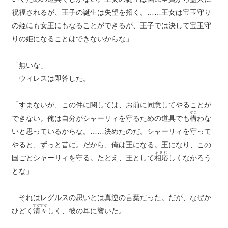
祝福されるが、王子の誕生は失望を招く。……王女は宝玉守り
の姫にも女王にもなることができるが、王子では決して宝玉守
りの姫になることはできないからな」
「無いな」
ウィレスは即答した。
「すまないが、この件に関しては、お前に同意してやることが
かま
できない。俺は自分がシャーリィを守るための道具でも
構
わな
いと思っているからな。……決めたのだ。シャーリィを守って
やると、ずっと昔に。だから、俺は王になる。王になり、この
ふさわ
国ごとシャーリィを守る。たとえ、王として
相応
しくなかろう
とな」
それはレグルスの思いとは真逆の言葉だった。だが、なぜか
すがすが
ひどく
清々
しく、彼の耳に響いた。