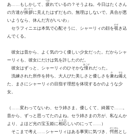
つか
あ……もしかして、
疲
れているの？そうよね。今日はたくさん
あいさつ
の方達が
挨拶
に見えたはずだもの。無理はしないで。具合が悪
いようなら、休んだ方がいいわ」
のぞ
セラフィニエは本気で心配そうに、シャーリィの顔を
覗
き込
んでくる。
彼女は昔から、よく気のつく優しい少女だった。だからシャ
ーリィも、彼女にだけは気を許したのだ。
あこが
彼女はずっと、シャーリィのひそかな
憧
れだった。
か
そな
洗練された所作を持ち、大人びた美しさと優しさを
兼
ね
備
え
た、まさにシャーリィの目指す理想を体現するかのような少
女。
（……変わってないわ、セラ姉さま。優しくて、綺麗で……。
昔から、ずっと思ってたのよね。セラ姉さまの方が、私なんか
ふさわ
より、よほど光の宝玉姫に
相応
しいのにって……）
がくぜん
そこまで考え……シャーリィはある事実に気づき、
愕然
とし