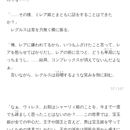
「……その後、ミレア姫とまともに話をすることはできた
か？」
レグルスは首を力無く横に振る。
「俺、レアに嫌われてるから。いつもふざけたこと言って、レ
ひくつ
アを怒らせてばかりだし、レアの前に立つと、どうも
卑屈
にな
っちまうし。……結局、コンプレックスが消えてないんだよな
ぁ」
じちょう
言いながら、レグルスは
自嘲
するような笑みを頬に刻む。
57 / 147
「なぁ、ウィレス。お前はシャーリィ姫のことを、今まで一度
うと
でも
疎
ましく思ったことはないのか？……この世界では、宝玉
姫が全ての中心だ。王子や国王と言えど、男は宝玉姫を守って
いくための道具でしかない。王女の誕生は国民全員から盛大に