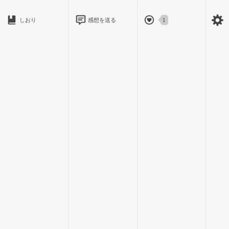
しおり
感想を送る
1
シャーリィは目を見張った。そんな話は耳にしたことがな
ためいき
い。首を横に振ると、アーベントは苦笑し、
溜息
をついた。
「でしょうね。シュタイナー公はプライドの高い方ですから、
決してそのことが明るみに出ないよう、隠していらっしゃる。
おとろ
ですが、シュタイナー家の力は確実に
衰
えています。かつては
七公爵家でも一、二を争う力を持っていたというのに……」
「それとアーベントと、何の関係があると言うの？」
未だに話の見えないシャーリィが問うと、アーベントは笑み
を消した。
だて
「シュタイナー公は私の後見役で、後ろ
盾
です。ですが、シュ
こうい
タイナー公は、単に
厚意
から私を育ててくれたわけでは無いの
てごま
です。将来的に、自分の
手駒
とするため……。私はいずれ、シ
めと
ュタイナー公の決めた有力貴族の令嬢を妻に
娶
ることとなるで
しょう」