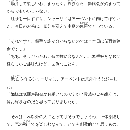
かんべん
あいさつ
「
勘弁
して欲しいわ、まったく。
挨拶
なら、舞踏会が始まって
からでもいいじゃない」
紅茶を一口すすり、シャーリィはアーベントに向けてぼやい
あずまや
た。今日のお茶は、気分を変えて中庭の
東屋
でとっている。
「それですと、相手が誰か分からないのでは？本日は仮面舞踏
会ですし」
「ああ、そうだったわ。仮面舞踏会なんて……派手好きなお父
様らしいご趣味だけど、面倒なことを」
じゅうめん
渋面
を作るシャーリィに、アーベントは意外そうな顔をし
た。
「姫様は仮面舞踏会がお嫌いなのですか？貴族のご令嬢方は、
皆お好きなのだと思っておりましたが」
「それは、私以外の人にとってはそうでしょうね。正体を隠し
さやあ
て、恋の
鞘当
てを楽しむなんて、とても刺激的だと思うもの。