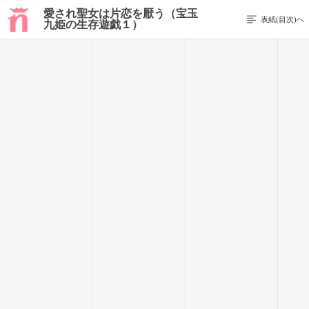
愛され聖女は片恋を厭う（宝玉
表紙(目次)へ
九姫の生存遊戯１）
前のページを表示する
51 / 147
「私の実質的な後ろ盾が、シュタイナー公だというのは、姫様
もご存知でしょう？」
うなず
シャーリィは黙って
頷
く。幼くして母親を亡くしたアーベン
トが、母の実家であるシュタイナー家に預けられたという話
は、既に聞いていることだった。
かたむ
「では、シュタイナー家の財政が
傾
いてきているということ
は、ご存知でいらっしゃいますか？」