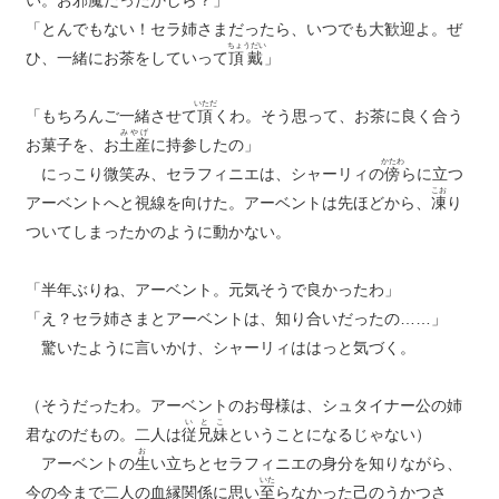
い。お邪魔だったかしら？」
「とんでもない！セラ姉さまだったら、いつでも大歓迎よ。ぜ
ちょうだい
ひ、一緒にお茶をしていって
頂戴
」
いただ
「もちろんご一緒させて
頂
くわ。そう思って、お茶に良く合う
みやげ
お菓子を、お
土産
に持参したの」
かたわ
にっこり微笑み、セラフィニエは、シャーリィの
傍
らに立つ
こお
アーベントへと視線を向けた。アーベントは先ほどから、
凍
り
ついてしまったかのように動かない。
「半年ぶりね、アーベント。元気そうで良かったわ」
「え？セラ姉さまとアーベントは、知り合いだったの……」
驚いたように言いかけ、シャーリィははっと気づく。
（そうだったわ。アーベントのお母様は、シュタイナー公の姉
いとこ
君なのだもの。二人は
従兄妹
ということになるじゃない）
お
アーベントの
生
い立ちとセラフィニエの身分を知りながら、
いた
今の今まで二人の血縁関係に思い
至
らなかった己のうかつさ