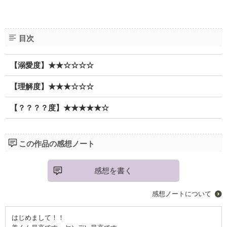
目次
【溺愛度】★★☆☆☆☆
【理解度】★★★☆☆☆
【？？？？度】★★★★★☆
この作品の感想ノート
感想を書く
感想ノートについて
はじめまして！！