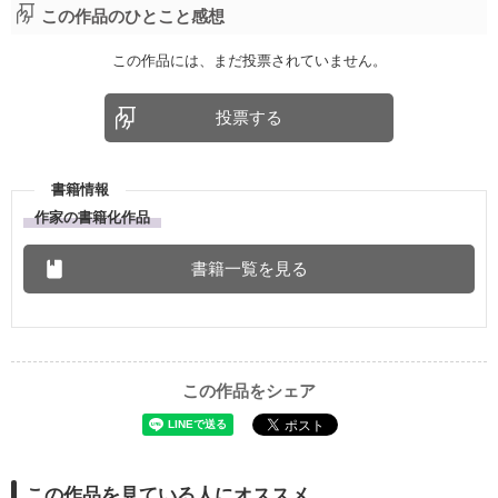
この作品のひとこと感想
この作品には、まだ投票されていません。
投票する
書籍情報
作家の書籍化作品
書籍一覧を見る
この作品をシェア
この作品を見ている人にオススメ