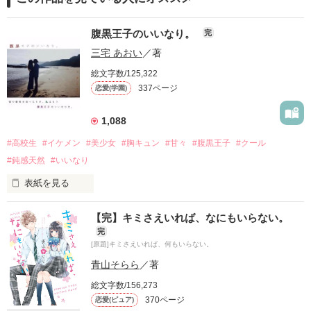
腹黒王子のいいなり。
完
三宅 あおい
／著
総文字数/125,322
337ページ
恋愛(学園)
1,088
#高校生
#イケメン
#美少女
#胸キュン
#甘々
#腹黒王子
#クール
#鈍感天然
#いいなり
表紙を見る
“学園の王子さま”

【完】キミさえいれば、なにもいらない。
という異名を持つ彼。

完
[原題]キミさえいれば、何もいらない。
青山そらら
／著
優しくて、笑顔はいつもキラキラしている。

総文字数/156,273
370ページ
恋愛(ピュア)