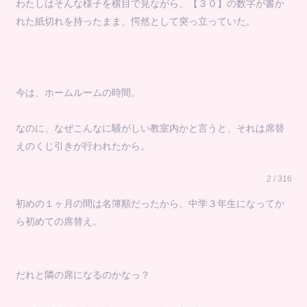
わたしはそんな様子を横目で見ながら、【３０】の数字が書か
れた紙切れを持ったまま、愕然として突っ立っていた。
今は、ホームルームの時間。
なのに、なぜこんなに騒がしい教室内かと言うと、それは席替
えのくじ引きが行われたから。
2 / 316
初めの１ヶ月の間は名簿順だったから、中学３年生になってか
ら初めての席替え。
だれと隣の席になるのかなっ？