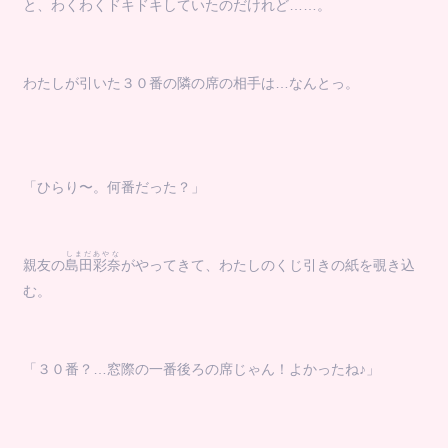
と、わくわくドキドキしていたのだけれど……。
わたしが引いた３０番の隣の席の相手は…なんとっ。
「ひらり〜。何番だった？」
しまだあやな
親友の
島田彩奈
がやってきて、わたしのくじ引きの紙を覗き込
む。
「３０番？…窓際の一番後ろの席じゃん！よかったね♪」