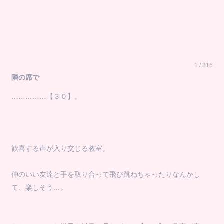
1 / 316
隣の席で
……………【３０】。
歓喜する声が入り交じる教室。
仲のいい友達と手を取り合って飛び跳ねちゃったりなんかし
て、楽しそう…。