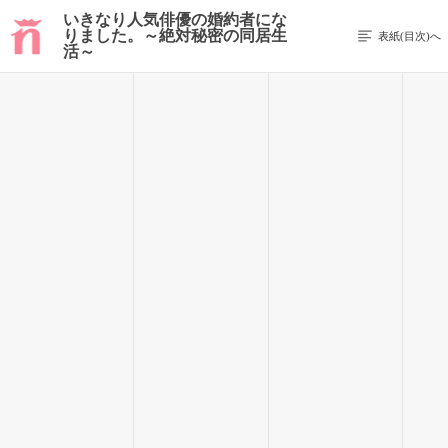
いきなり人気俳優の婚約者にな
りました。～絶対秘密の同居生
表紙(目次)へ
前のページを表示する
活～
25 / 158
朝帰り！？
翌朝起きると采斗の姿がなかった。