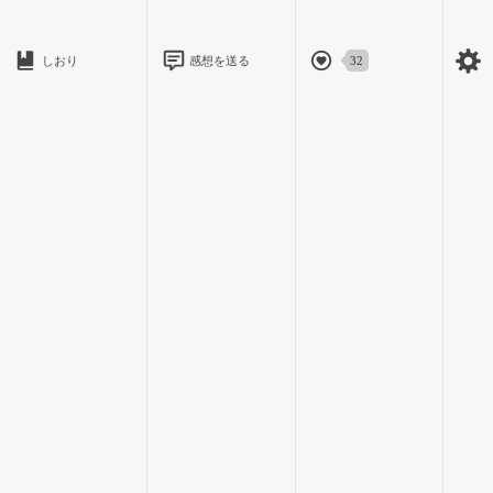
しおり
感想を送る
32
「采斗…？」
いつもだったら、私よりも早く起きて完璧な朝ごはんを作って
るのに。
そっと采斗の部屋のドアを開けてみる。
シンプルな部屋にはベッドくらいしか家具が置かれてなくて、
ベッドからは人が抜け出した形跡があった。