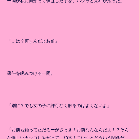
一岡が私に向かって伸ばした手を、パシッと采斗が払った。
「…は？何すんだよお前」
采斗を睨みつける一岡。
「別に？でも女の子に許可なく触るのはよくないよ」
「お前も触ってただろーがさっき！お前なんなんだよ！？そん
な怪しいカッコしやがって、柏木！こいつとどういう関係だ