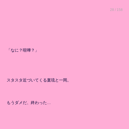
28 / 158
「なに？喧嘩？」
スタスタ近づいてくる稟琉と一岡。
もうダメだ、終わった…