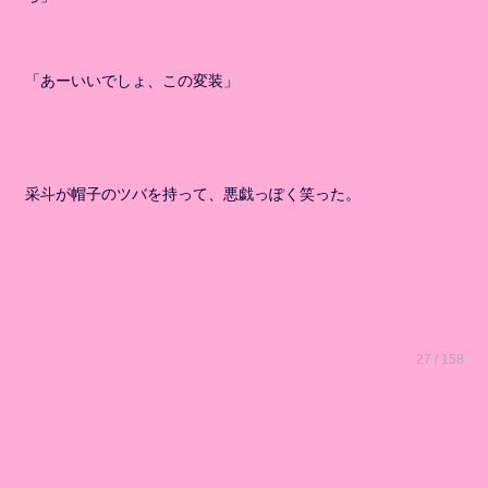
「あーいいでしょ、この変装」
采斗が帽子のツバを持って、悪戯っぽく笑った。
27 / 158