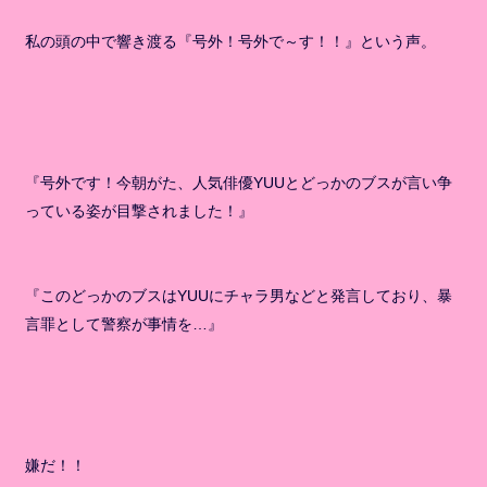
私の頭の中で響き渡る『号外！号外で～す！！』という声。
『号外です！今朝がた、人気俳優YUUとどっかのブスが言い争
っている姿が目撃されました！』
『このどっかのブスはYUUにチャラ男などと発言しており、暴
言罪として警察が事情を…』
嫌だ！！