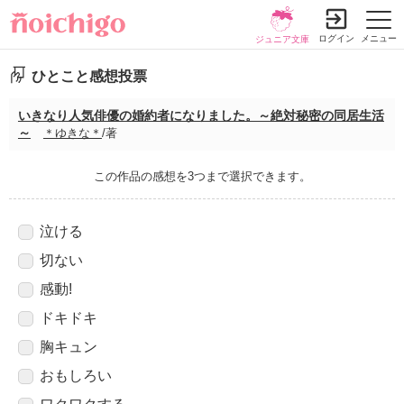
ログイン
メニュー
ジュニア文庫
ひとこと感想投票
いきなり人気俳優の婚約者になりました。～絶対秘密の同居生活
～
＊ゆきな＊
/著
この作品の感想を3つまで選択できます。
泣ける
切ない
感動!
ドキドキ
胸キュン
おもしろい