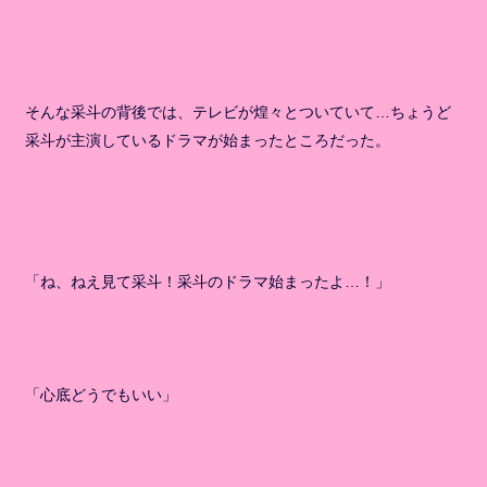
そんな采斗の背後では、テレビが煌々とついていて…ちょうど
采斗が主演しているドラマが始まったところだった。
「ね、ねえ見て采斗！采斗のドラマ始まったよ…！」
「心底どうでもいい」