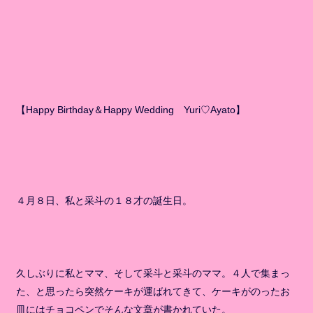
【Happy Birthday＆Happy Wedding Yuri♡Ayato】
４月８日、私と采斗の１８才の誕生日。
久しぶりに私とママ、そして采斗と采斗のママ。４人で集まっ
た、と思ったら突然ケーキが運ばれてきて、ケーキがのったお
皿にはチョコペンでそんな文章が書かれていた。