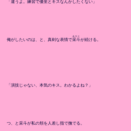
「違うよ。練習で
優里
とキスなんかしたくない」
あやと
俺がしたいのは、と、真剣な表情で
采斗
が続ける。
「演技じゃない、本気のキス。わかるよね？」
つ、と采斗が私の頬を人差し指で撫でる。