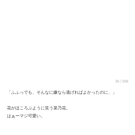
36 / 398
「ふふっでも、そんなに嫌なら逃げればよかったのに、」
花がほころぶように笑う菜乃花。
はぁーマジ可愛い。
白い肌に紅潮した頬に、ぱっちりとした大きな瞳ふわふわして