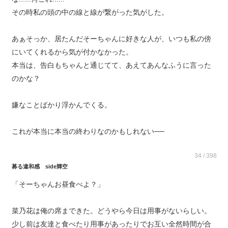
その時私の頭の中の線と線が繋がった気がした。
あぁそっか、居たんだそーちゃんに好きな人が、いつも私の傍
にいてくれるから気が付かなかった。
本当は、告白もちゃんと通じてて、あえてあんなふうに言った
のかな？
嫌なことばかり浮かんでくる。
これが本当に本当の終わりなのかもしれない──
34 / 398
募る違和感 side輝空
「そーちゃんお昼食べよ？」
菜乃花は俺の席まできた。どうやら今日は用事がないらしい。
少し前は友達と食べたり用事があったりでお互い全然時間が合