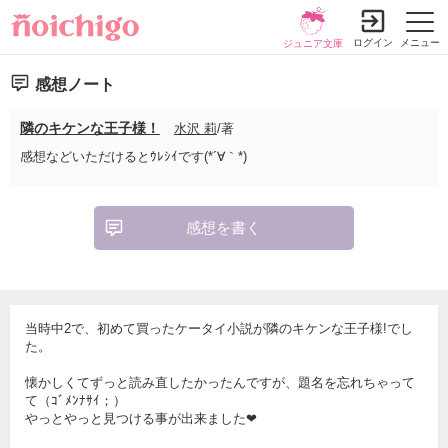
ログイン
メニュー
ジュニア文庫
感想ノート
隣のキケンな王子様！
水沢 莉
/著
感想などいただけるとｳﾚｼｲです(*´∀｀*)
感想を書く
当時中2で、初めて買ったケータイ小説が隣のキケンな王子様!でし
た。
懐かしくてずっと読み直したかったんですが、題名を忘れちゃって
て（ｺﾞﾒﾝﾅｻｲ；）
やっとやっと見つける事が出来ました❤︎