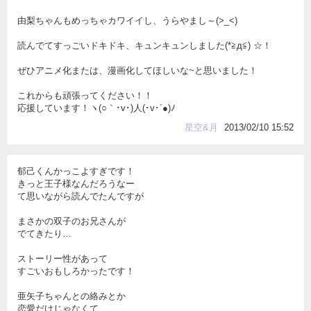
由梨ちゃんもめっちゃカワイイし、うらやまし～(>_<)
読んでてすっごいドキドキ、キュンキュンしました(*≧д≦) ☆！
ぜひアニメ化または、漫画化してほしいな~と思いました！
これからも頑張ってください！！
応援しています！ヽ(○｀･v･)人(･v･´●)ﾉ
星空&月
2013/02/10 15:52
郁己くんかっこよすぎです！
きっと王子様なんだろうなー
て思いながら読んでたんですが
まさかの双子のお兄さんが
でてきたり…
ストーリー性があって
すごいおもしろかったです！
亜矢子ちゃんとの絡みとか
恋愛だけじゃなくて