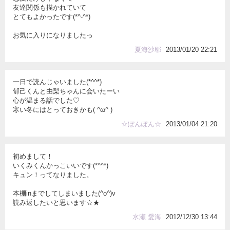
友達関係も描かれていて
とてもよかったです(*^-^*)
お気に入りになりましたっ
夏海沙耶
2013/01/20 22:21
一日で読んじゃいました(*^^*)
郁己くんと由梨ちゃんに会いたーい
心が温まる話でした♡
寒い冬にはとっておきかも( ^ω^ )
☆ぽんぽん☆
2013/01/04 21:20
初めまして！
いくみくんかっこいいです(*^^*)
キュン！ってなりました。
本棚inまでしてしまいました(^o^)v
読み返したいと思います☆★
水瀬 愛海
2012/12/30 13:44