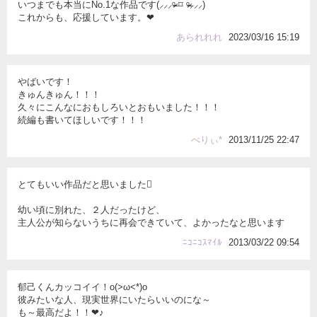
いつまでも本当にNo.1な作品です(⸝⸝⸝ᵒ̴̶̷ ⌑ ᵒ̴̶̷⸝⸝⸝)
これからも、応援しています。❤︎
あられれれ
2023/03/16 15:19
やばいです！
きゅんきゅん！！！
久々にこんなにおもしろいとおもいました！！！
続編も書いてほしいです！！！
べりぃ*
2013/11/25 22:47
とてもいい作品だと思いました
幼い頃に別れた、２人だったけど、
主人公が知らないうちに再会できていて、よかったなと思います
ﾆｺﾆｺｽﾏｲﾙ
2013/03/22 09:54
郁己くんカッコイイ！o(>ω<*)o
彼みたいな人、現実世界にいたらいいのにな～
も～最高だよ！！❤♪