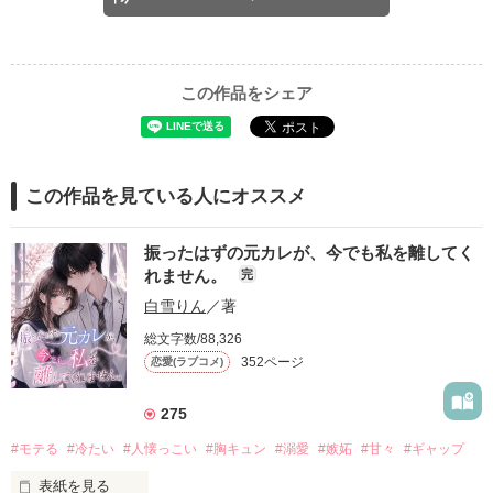
この作品をシェア
この作品を見ている人にオススメ
振ったはずの元カレが、今でも私を離してく
れません。
完
白雪りん
／著
総文字数/88,326
352ページ
恋愛(ラブコメ)
275
#モテる
#冷たい
#人懐っこい
#胸キュン
#溺愛
#嫉妬
#甘々
#ギャップ
表紙を見る