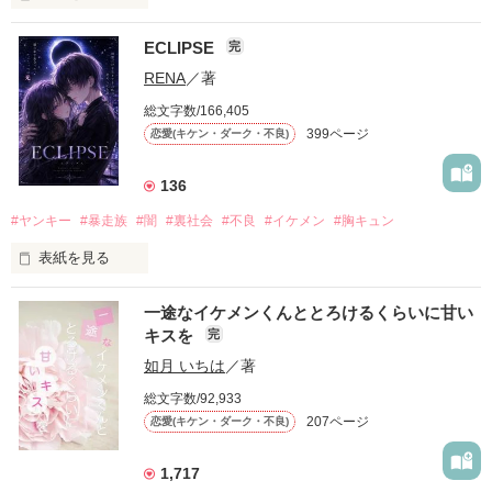
ECLIPSE
完
「好きだったから、別れを選んだ。」

RENA
／著
モテる人を好きになるのが怖かった。

総文字数/166,405
だから私は、中学時代に大好きだった彼を自分から振った。

399ページ
恋愛(キケン・ダーク・不良)
もう会うことはないと思っていたのに、

高校生になって再会した彼は、隣の学校で”王子様”と呼ばれる
136
人気者になっていた。

#ヤンキー
#暴走族
#闇
#裏社会
#不良
#イケメン
#胸キュン
表紙を見る
他の女の子には冷たいのに

私にだけ昔と変わらない笑顔を向けてくる。

表紙画像はAIです
一途なイケメンくんととろけるくらいに甘い
キスを
完
「澪ちゃん。」

如月 いちは
／著
作品を読む
それは止まっていた恋が再び動き始める合図──。

総文字数/92,933
207ページ
恋愛(キケン・ダーク・不良)
✨.ﾟ･*..☆.｡.:*✨.☆.｡.:. *:ﾟ✨.ﾟ･*..☆.｡.:*✨

1,717