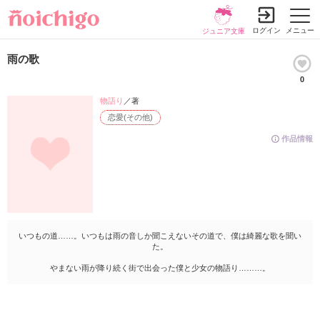
ログイン
メニュー
ジュニア文庫
雨の歌
0
物語り
／著
恋愛(その他)
作品情報
いつもの道……。いつもは雨の音しか聞こえないその道で、僕は綺麗な歌を聞い
た。
やまない雨が降り続く街で出会った僕と少女の物語り………。