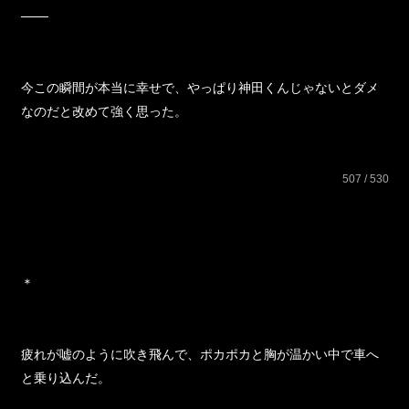
そんな私に呆れたのか、ため息をつく神田くんだったけれど
───
今この瞬間が本当に幸せで、やっぱり神田くんじゃないとダメ
なのだと改めて強く思った。
507 / 530
＊
疲れが嘘のように吹き飛んで、ポカポカと胸が温かい中で車へ
と乗り込んだ。