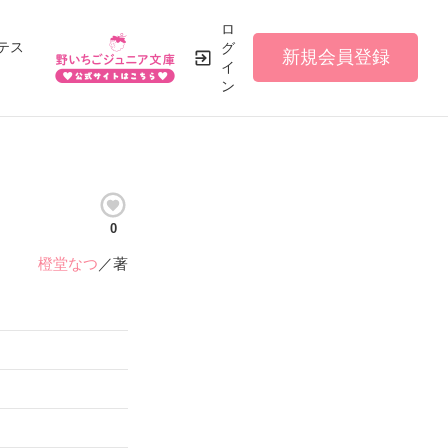
ロ
テス
グ
新規会員登録
イ
ン
0
橙堂なつ
／著