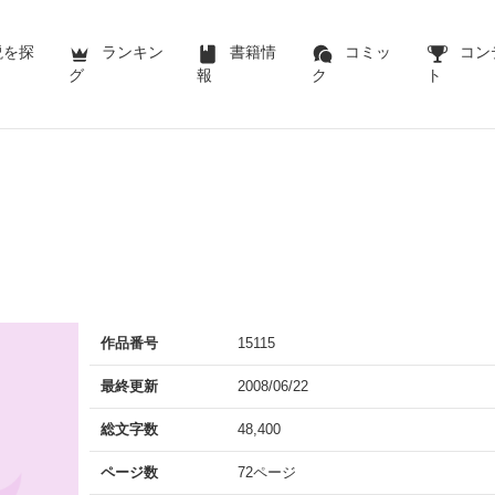
説を探
ランキン
書籍情
コミッ
コン
グ
報
ク
ト
作品番号
15115
最終更新
2008/06/22
総文字数
48,400
ページ数
72ページ