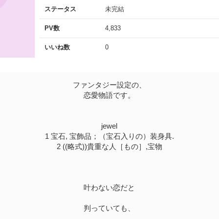
ステータス
未完結
PV数
4,833
いいね数
0
ファンタジー設定の、
恋愛物語です。
jewel
1 宝石, 宝飾品；（宝石入りの）装身具.
2 ((略式))貴重な人［もの］,宝物
叶わない恋だと
判っていても、