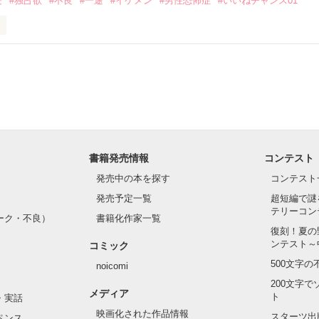
愛
#独占欲
#不良
#一途
#イケメン
#男性恐怖症
#いいねチャンス01
Hikaru

.｡.:. *:ﾟ✨.ﾟ･*..☆.｡.:*✨

てライバルも登場！？

れしたんだよ……悪いかよ」

光先輩は渡しませんから。」

ライバルの登場で大きく動き出す──。

書籍発売情報
コンテスト
て隣の席になったのは────

発売中の本を探す
コンテスト
発売予定一覧
超短編で謎
テリーコン
ーク・不良）
書籍化作家一覧
い髪色

復刻！夏の
ンテスト～
コミック
のピアス

500文字
noicomi
んて見せたことがなくてぶっきらぼう

200文字
メディア
ト
・実話
映画化された作品情報
スターツ出
ペンス