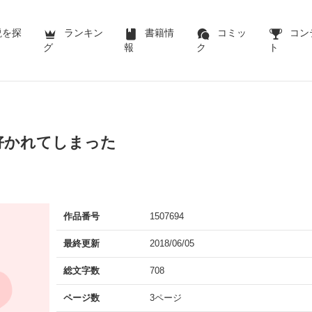
説を探
ランキン
書籍情
コミッ
コン
グ
報
ク
ト
好かれてしまった
作品番号
1507694
最終更新
2018/06/05
総文字数
708
ページ数
3ページ