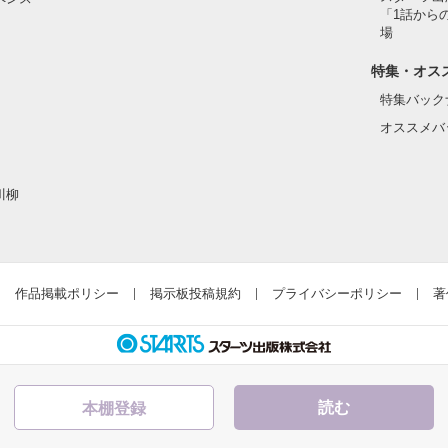
「1話から
た目のせいで学校中のみんなから

場
れている天地くんだった。

作品を読む
特集・オス
特集バック
オススメバ
はいけない人だと思っていたのに

川柳
ら連絡して。すぐ助けに行く」

違って、私にはすごく優しい

作品掲載ポリシー
掲示板投稿規約
プライバシーポリシー
著
とってヒーローのような人だった。

読む