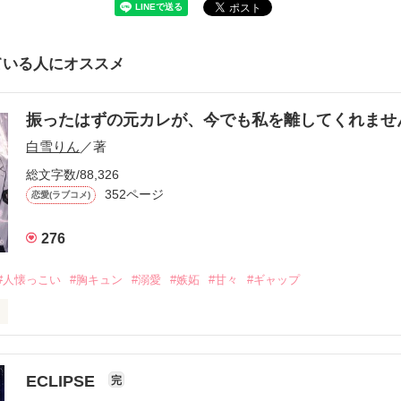
ている人にオススメ
振ったはずの元カレが、今でも私を離してくれま
白雪りん
／著
総文字数/88,326
352ページ
恋愛(ラブコメ)
276
#人懐っこい
#胸キュン
#溺愛
#嫉妬
#甘々
#ギャップ
ら、別れを選んだ。」

ECLIPSE
完
になるのが怖かった。
