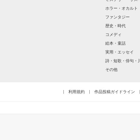
そんな性格と見
ホラー・オカルト
“不良”と避けら
ファンタジー
歴史・時代
コメディ
怖くて近づいて
絵本・童話
実用・エッセイ
詩・短歌・俳句・
「なんかあった
その他
噂や見た目とは
利用規約
作品投稿ガイドライン
天地くんは私に