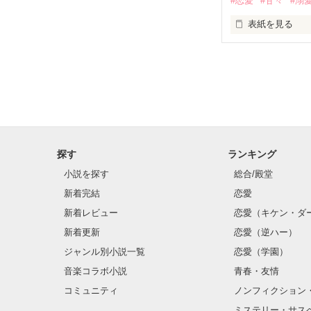
#恋愛
#甘々
#溺
篠宮光-Shinomiya
表紙を見る
✨.ﾟ･*..☆.｡.:*✨.☆
そして光を巡っ
「瑠莉に一目惚
「貴方なんかに
再会した恋は、
探す
ランキング
クラス替えをし
小説を探す
総合/殿堂
新着完結
恋愛
新着レビュー
恋愛（キケン・ダ
金髪に近い明る
新着更新
恋愛（逆ハー）
片耳には琥珀色
ジャンル別小説一覧
恋愛（学園）
音楽コラボ小説
青春・友情
ほとんど笑顔な
コミュニティ
ノンフィクション
ミステリー・サス