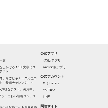
公式アプリ
一覧
iOS版アプリ
をしかけろ！100文字ミス
Android版アプリ
テスト
公式アカウント
野いちごビギナーズ応援コ
中・長編チャレンジ！～
X（Twitter）
の不気味なテスト、募集中。
YouTube
でゾッ！こわい短編コンテス
LINE
関連サイト
版小説投稿サイト合同企画