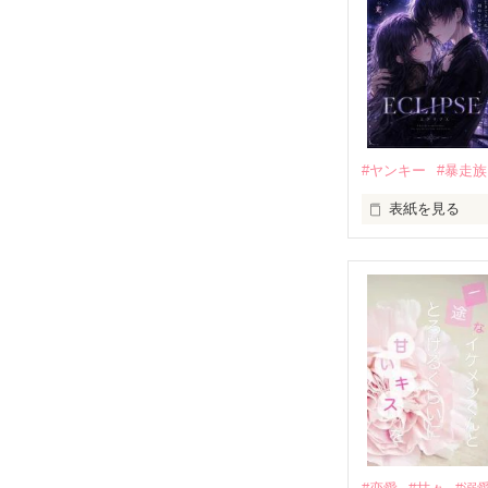
だから私は、中
もう会うことは
高校生になって
他の女の子には
私にだけ昔と変
#ヤンキー
#暴走族
表紙を見る
「澪ちゃん。」

表紙画像はAIで
それは止まって
✨.ﾟ･*..☆.｡.:*✨.☆
人見知りだけど
冴木澪-SaekiMio
×

基本女子に冷た