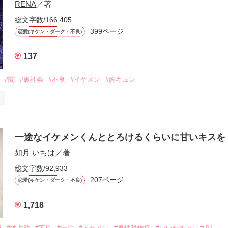
RENA
／著
学時代に大好きだった彼を自分から振った。

総文字数/166,405
ないと思っていたのに、

399ページ
恋愛(キケン・ダーク・不良)
再会した彼は、隣の学校で”王子様”と呼ばれる人気者になっていた。

137
冷たいのに

わらない笑顔を向けてくる。

#闇
#裏社会
#不良
#イケメン
#胸キュン
す
いた恋が再び動き始める合図──。

一途なイケメンくんととろけるくらいに甘いキス
作品を読む
.｡.:. *:ﾟ✨.ﾟ･*..☆.｡.:*✨

如月 いちは
／著
総文字数/92,933
優しい無自覚だけどモテる

207ページ


恋愛(キケン・ダーク・不良)
1,718
いのに澪にはわんこ男子になる
