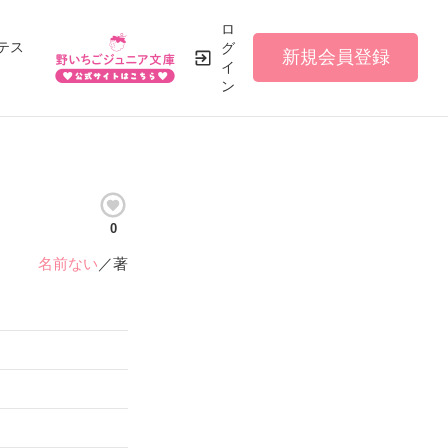
ロ
テス
グ
新規会員登録
イ
ン
0
名前ない
／著