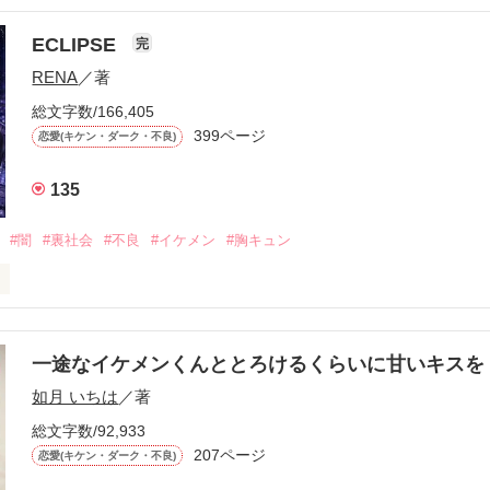
ら、別れを選んだ。」

ECLIPSE
完
になるのが怖かった。

RENA
／著
学時代に大好きだった彼を自分から振った。

総文字数/166,405
ないと思っていたのに、

399ページ
恋愛(キケン・ダーク・不良)
再会した彼は、隣の学校で”王子様”と呼ばれる人気者になっていた。

135
冷たいのに

わらない笑顔を向けてくる。

#闇
#裏社会
#不良
#イケメン
#胸キュン
す
いた恋が再び動き始める合図──。

一途なイケメンくんととろけるくらいに甘いキス
作品を読む
.｡.:. *:ﾟ✨.ﾟ･*..☆.｡.:*✨

如月 いちは
／著
総文字数/92,933
優しい無自覚だけどモテる

207ページ


恋愛(キケン・ダーク・不良)