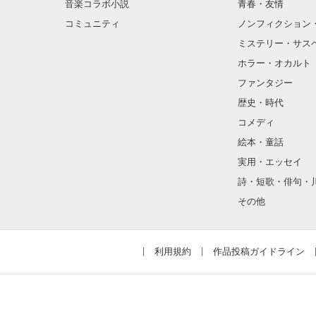
音楽コラボ小説
青春・友情
ほとんど笑顔な
コミュニティ
ノンフィクション
ミステリー・サス
そんな性格と見
ホラー・オカルト
“不良”と避けら
ファンタジー
歴史・時代
コメディ
怖くて近づいて
絵本・童話
実用・エッセイ
詩・短歌・俳句・
「なんかあった
その他
噂や見た目とは
利用規約
作品投稿ガイドライン
天地くんは私に