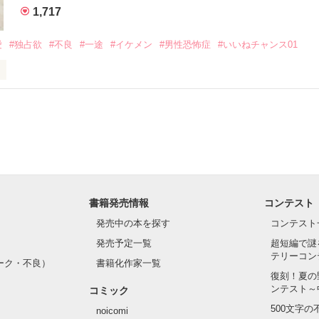
1,717
いのに澪にはわんこ男子になる

愛
#独占欲
#不良
#一途
#イケメン
#男性恐怖症
#いいねチャンス01
Hikaru

.｡.:. *:ﾟ✨.ﾟ･*..☆.｡.:*✨

てライバルも登場！？

れしたんだよ……悪いかよ」

光先輩は渡しませんから。」

ライバルの登場で大きく動き出す──。

書籍発売情報
コンテスト
て隣の席になったのは────

発売中の本を探す
コンテスト
発売予定一覧
超短編で謎
テリーコン
ーク・不良）
書籍化作家一覧
い髪色

復刻！夏の
ンテスト～
コミック
のピアス

500文字
noicomi