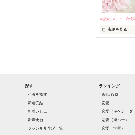
×

基本女子に冷た
#恋愛
#甘々
#溺
篠宮光-Shinomiya
表紙を見る
✨.ﾟ･*..☆.｡.:*✨.☆
そして光を巡っ
「瑠莉に一目惚
「貴方なんかに
再会した恋は、
探す
ランキング
クラス替えをし
小説を探す
総合/殿堂
新着完結
恋愛
新着レビュー
恋愛（キケン・ダ
金髪に近い明る
新着更新
恋愛（逆ハー）
片耳には琥珀色
ジャンル別小説一覧
恋愛（学園）