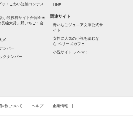
でゾッ！こわい短編コンテス
LINE
関連サイト
版小説投稿サイト合同企画
の長編大賞」野いちご！会
野いちごジュニア文庫公式サ
イト
女性に人気の小説を読むな
スメ
ら ベリーズカフェ
ナンバー
小説サイト ノベマ！
ックナンバー
作権について
ヘルプ
企業情報