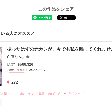
この作品をシェア
ている人にオススメ
振ったはずの元カレが、今でも私を離してくれま
白雪りん
／著
総文字数/88,326
352ページ
恋愛(ラブコメ)
272
#人懐っこい
#胸キュン
#溺愛
#嫉妬
#甘々
#ギャップ