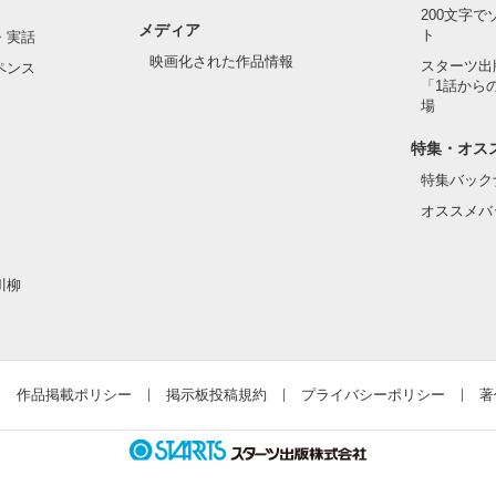
んて見せたことがなくてぶっきらぼう

200文字
メディア
ト
・実話
映画化された作品情報
スターツ出
ペンス
「1話から
た目のせいで学校中のみんなから

場
れている天地くんだった。

作品を読む
特集・オス
特集バック
オススメバ
はいけない人だと思っていたのに

川柳
ら連絡して。すぐ助けに行く」

違って、私にはすごく優しい

作品掲載ポリシー
掲示板投稿規約
プライバシーポリシー
著
とってヒーローのような人だった。
