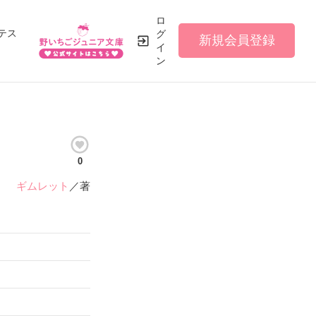
ロ
テス
グ
新規会員登録
イ
ン
0
ギムレット
／著