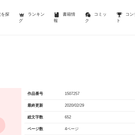
説を探
ランキン
書籍情
コミッ
コン
グ
報
ク
ト
作品番号
1507257
最終更新
2020/02/29
総文字数
652
ページ数
4ページ