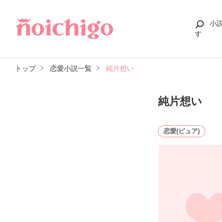
小
す
トップ
恋愛小説一覧
純片想い
純片想い
恋愛(ピュア)