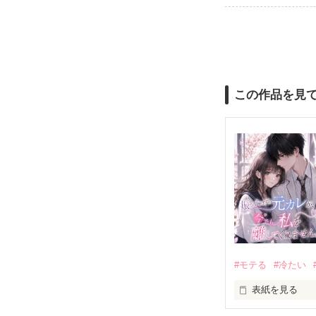
この作品を見
#モテる
#冷たい
表紙を見る