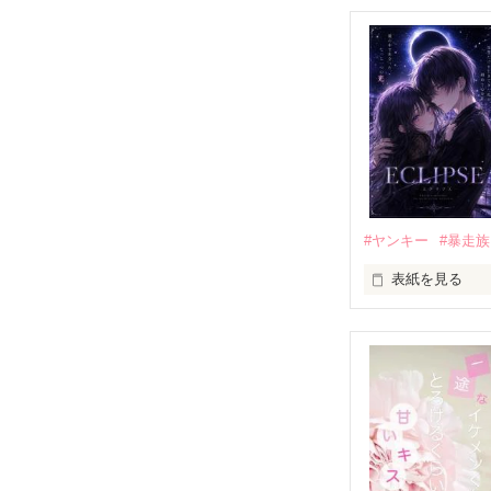
「好きだったか
モテる人を好き
だから私は、中
もう会うことは
高校生になって
他の女の子には
私にだけ昔と変
#ヤンキー
#暴走族
表紙を見る
「澪ちゃん。」

表紙画像はAIで
それは止まって
✨.ﾟ･*..☆.｡.:*✨.☆
人見知りだけど
冴木澪-SaekiMio