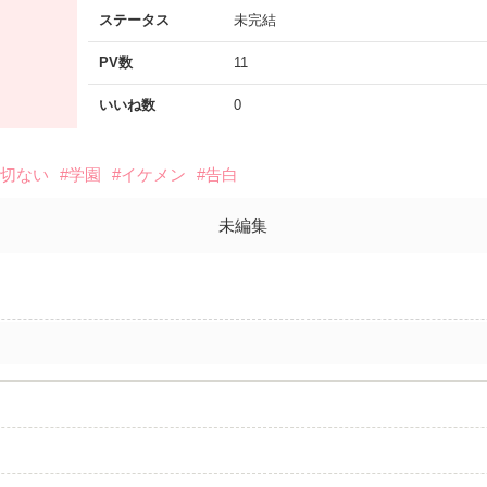
ステータス
未完結
PV数
11
いいね数
0
#切ない
#学園
#イケメン
#告白
未編集