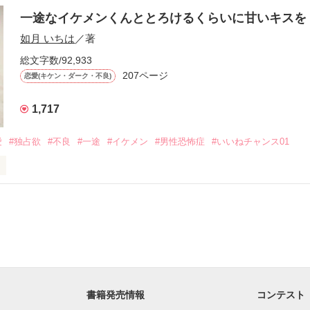
一途なイケメンくんととろけるくらいに甘いキス
作品を読む
.｡.:. *:ﾟ✨.ﾟ･*..☆.｡.:*✨

如月 いちは
／著
総文字数/92,933
優しい無自覚だけどモテる

207ページ


恋愛(キケン・ダーク・不良)
1,717
いのに澪にはわんこ男子になる

愛
#独占欲
#不良
#一途
#イケメン
#男性恐怖症
#いいねチャンス01
Hikaru

.｡.:. *:ﾟ✨.ﾟ･*..☆.｡.:*✨

てライバルも登場！？

れしたんだよ……悪いかよ」

光先輩は渡しませんから。」

ライバルの登場で大きく動き出す──。

書籍発売情報
コンテスト
て隣の席になったのは────
