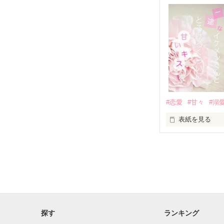
✨.ﾟ･*..☆.｡.:*✨.☆
人見知りだけど
冴木澪-SaekiMio
×

基本女子に冷た
#恋愛
#甘々
#溺
篠宮光-Shinomiya
表紙を見る
✨.ﾟ･*..☆.｡.:*✨.☆
そして光を巡っ
「瑠莉に一目惚
「貴方なんかに
再会した恋は、
探す
ランキング
クラス替えをし