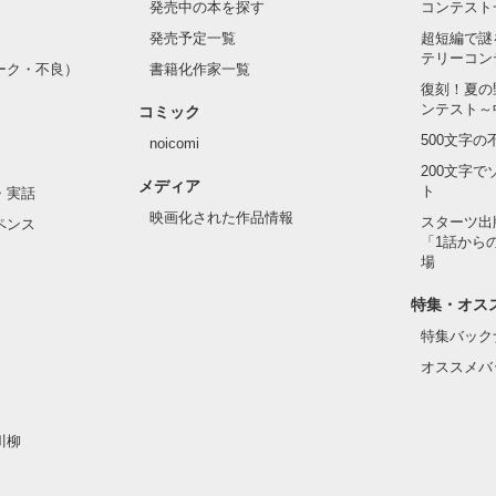
発売中の本を探す
コンテスト
発売予定一覧
超短編で謎
テリーコン
ーク・不良）
書籍化作家一覧
い髪色

復刻！夏の
ンテスト～
コミック
のピアス

500文字
noicomi
んて見せたことがなくてぶっきらぼう

200文字
メディア
ト
・実話
映画化された作品情報
スターツ出
ペンス
「1話から
た目のせいで学校中のみんなから

場
れている天地くんだった。

作品を読む
特集・オス
特集バック
オススメバ
はいけない人だと思っていたのに

川柳
ら連絡して。すぐ助けに行く」
