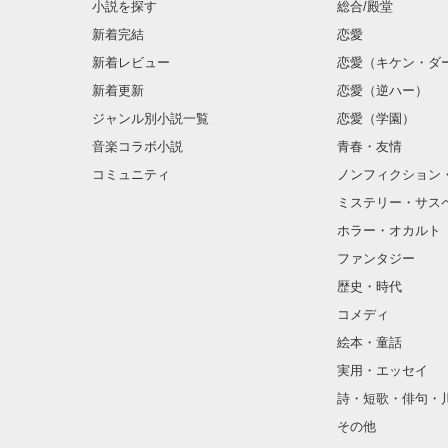
小説を探す
総合/殿堂
新着完結
恋愛
新着レビュー
恋愛（キケン・ダ
金髪に近い明る
新着更新
恋愛（逆ハー）
片耳には琥珀色
ジャンル別小説一覧
恋愛（学園）
音楽コラボ小説
青春・友情
ほとんど笑顔な
コミュニティ
ノンフィクション
ミステリー・サス
そんな性格と見
ホラー・オカルト
“不良”と避けら
ファンタジー
歴史・時代
コメディ
怖くて近づいて
絵本・童話
実用・エッセイ
詩・短歌・俳句・
「なんかあった
その他