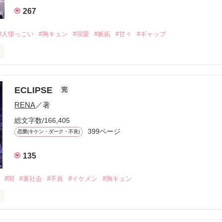
267
#人懐っこい
#胸キュン
#溺愛
#嫉妬
#甘々
#ギャップ
ら、別れを選んだ。」

ECLIPSE
完
になるのが怖かった。

RENA
／著
学時代に大好きだった彼を自分から振った。

総文字数/166,405
ないと思っていたのに、

399ページ
恋愛(キケン・ダーク・不良)
再会した彼は、隣の学校で”王子様”と呼ばれる人気者になっていた。

135
冷たいのに

わらない笑顔を向けてくる。

#闇
#裏社会
#不良
#イケメン
#胸キュン
す
いた恋が再び動き始める合図──。
