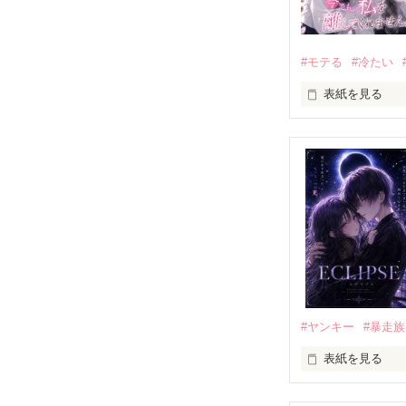
#モテる
#冷たい
表紙を見る
「好きだったか
モテる人を好き
だから私は、中
もう会うことは
高校生になって
他の女の子には
私にだけ昔と変
#ヤンキー
#暴走族
表紙を見る
「澪ちゃん。」

表紙画像はAIで
それは止まって