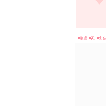
#絶望
#死
#出