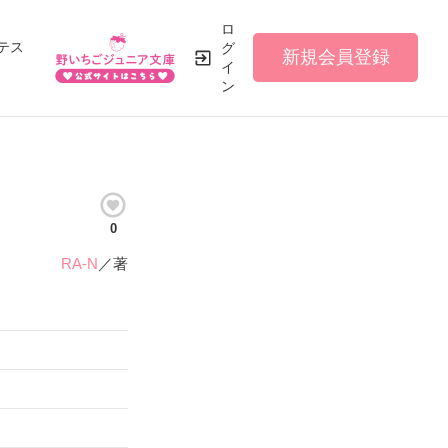
ロ
テス
グ
新規会員登録
イ
ン
0
RA-N
／著