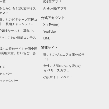
一覧
iOS版アプリ
をしかけろ！100文字ミス
Android版アプリ
テスト
公式アカウント
野いちごビギナーズ応援コ
中・長編チャレンジ！～
X（Twitter）
の不気味なテスト、募集中。
YouTube
でゾッ！こわい短編コンテス
LINE
関連サイト
版小説投稿サイト合同企画
の長編大賞」野いちご！会
野いちごジュニア文庫公式サ
イト
女性に人気の小説を読むな
スメ
ら ベリーズカフェ
ナンバー
小説サイト ノベマ！
ックナンバー