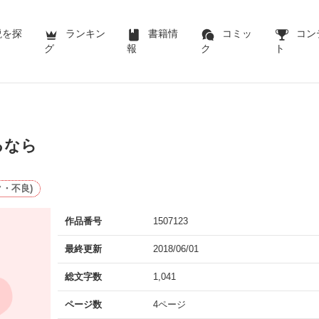
説を探
ランキン
書籍情
コミッ
コン
グ
報
ク
ト
るなら
・不良)
作品番号
1507123
最終更新
2018/06/01
総文字数
1,041
ページ数
4ページ