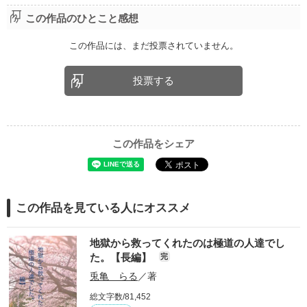
この作品のひとこと感想
この作品には、まだ投票されていません。
投票する
この作品をシェア
この作品を見ている人にオススメ
地獄から救ってくれたのは極道の人達でし
た。【長編】
完
兎亀 らる
／著
総文字数/81,452