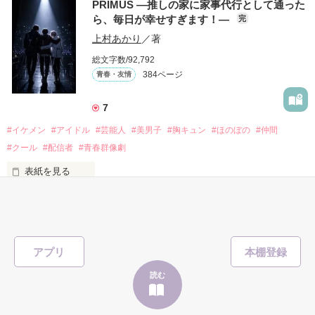
PRIMUS ―推しの家に家事代行として通った
ら、毎日が幸せすぎます！―
完
世界№1の最強。通り名・night

龍牙の元姫

上村あかり
／著
桜城　紗夜(さくらぎ　さや)

総文字数/92,792
両親から虐待を受け感情を知らない女の子と

384ページ
青春・友情
×

その女の子に感情を教える極道達との物語。

全国一位・龍牙(りゅうが)メンバー

7
龍牙・総長。

#イケメン
#アイドル
#芸能人
#美男子
#胸キュン
#ほのぼの
#仲間
黒崎　零斗(くろさき　れいと)

泣き方も、笑い方も、助けの求め方も、何も知らなかった。

#クール
#配信者
#青春群像劇
表紙を見る
でもみんなが教えてくれた。

龍牙・姫。

柚原　桃(ゆずはら　もも)

推しは画面の向こうにいるはずだったのに、仕事先で毎日会っ
ています。

龍牙・姫。

不器用でも努力を諦めない赤。

『"愛してるよ"』

橘　葉月(たちばな　はづき)

無口で頼れる黒。

アプリ
天才肌で笑顔が眩しい白。

読む
龍牙・幹部。

三人の姿に勇気をもらい、「私も一歩踏み出してみたい」と思
星　涼太(ほし　りょうた)

えるようになった。

感動のラスト──
