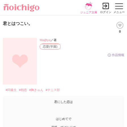
ログイン
メニュー
ジュニア文庫
君とはつこい。
0
Ma@ya
／著
恋愛(学園)
作品情報
#同級生
#初恋
#胸きゅん
#テニス部
君にした恋は
はじめてで