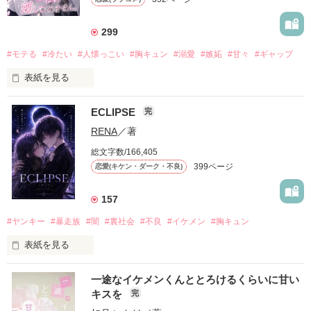
299
#モテる
#冷たい
#人懐っこい
#胸キュン
#溺愛
#嫉妬
#甘々
#ギャップ
表紙を見る
ECLIPSE
完
「好きだったから、別れを選んだ。」

RENA
／著
モテる人を好きになるのが怖かった。

総文字数/166,405
だから私は、中学時代に大好きだった彼を自分から振った。

399ページ
恋愛(キケン・ダーク・不良)
もう会うことはないと思っていたのに、

高校生になって再会した彼は、隣の学校で”王子様”と呼ばれる
157
人気者になっていた。

#ヤンキー
#暴走族
#闇
#裏社会
#不良
#イケメン
#胸キュン
表紙を見る
他の女の子には冷たいのに

私にだけ昔と変わらない笑顔を向けてくる。

表紙画像はAIです
一途なイケメンくんととろけるくらいに甘い
キスを
完
「澪ちゃん。」
