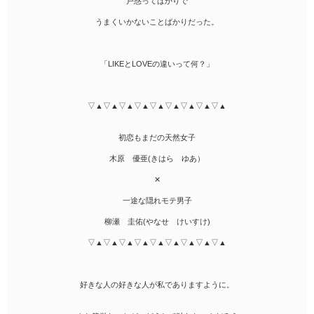
戸惑ってばかりで
うまくいかないことばかりだった。
「LIKEとLOVEの違いって何？」
▽▲▽▲▽▲▽▲▽▲▽▲▽▲▽▲▽▲
初恋もまだの天然女子
木原 優亜(きはら ゆあ）
✕
一途な隠れモテ男子
柳瀬 圭佑(やなせ けいすけ)
▽▲▽▲▽▲▽▲▽▲▽▲▽▲▽▲▽▲
好きな人の好きな人が私でありますように。