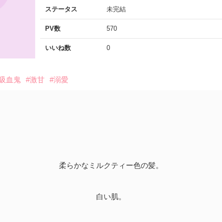
ステータス
未完結
PV数
570
いいね数
0
#吸血鬼
#激甘
#溺愛
柔らかなミルクティー色の髪。
白い肌。