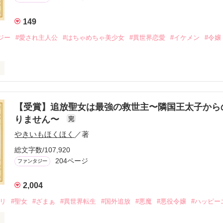
149
pter4 誰が為のごちそう』を

ジー
#愛され主人公
#はちゃめちゃ美少女
#異世界恋愛
#イケメン
#令嬢
作品を読む
メ×ハッピーファンタジー／

【受賞】追放聖女は最強の救世主〜隣国王太子から
りません〜
完
おお〜い！！！！」

やきいもほくほく
／著
爵令嬢の先にいたのは

総文字数/107,920
爵様の頭上でした

204ページ
ファンタジー
ぇぇえ！！！！！」

2,004
ダリ
#聖女
#ざまぁ
#異世界転生
#国外追放
#悪魔
#悪役令嬢
#ハッピー
会いを果たした二人
