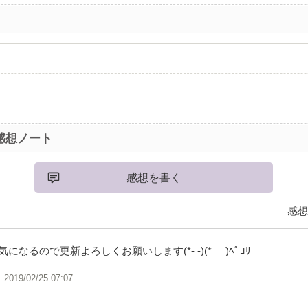
感想ノート
感想を書く
感想
なるので更新よろしくお願いします(*- -)(*_ _)ﾍﾟｺﾘ
2019/02/25 07:07