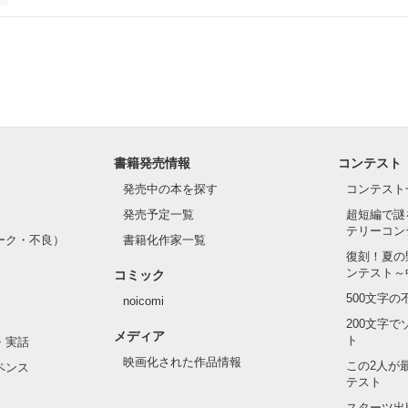
○●○●

 WEB小説大賞

ただきました。

タ侯爵令嬢

すヽ(´▽｀)/

淡いピンクの髪に澄んだ水色の瞳

１５　書籍発売中です！

い肌と華奢の手足

●○●

可愛いらしい見た目とは裏腹に

由でお気楽なお転婆令嬢

書籍発売情報
コンテスト
ズ・ベルナール、貴様との婚約は破棄させてもらう」

で、シュバリタイア王国の王太子……セドリック・ノル・シュバリタイア
発売中の本を探す
コンテスト
ンソワーズの義理の妹、マドレーヌが立っていた。

公爵

発売予定一覧
超短編で謎
までは物語通りかしら）

テリーコン
・ベルナールは前世で読んだ小説の悪役令嬢だった。

綺麗な黒髪に綺麗な青色の瞳

ーク・不良）
書籍化作家一覧
として悪魔の宝玉を抑えて国を守っていたのだが……。

た顔は女性たちを引き寄せる

復刻！夏の
が思い通りに終わると思っているんでしょうが……甘いのよ）

人気を誇っていた

ンテスト～
コミック
められて罪に問われたフランソワーズは国外への逃亡を決意する。

クを被る彼の裏は……

500文字
noicomi
うとしたフランソワーズの前に現れたのは隣国、フェーブル王国の王太
200文字
メディア
ト
・実話
らフランソワーズの『聖女』としての力を欲していた。

たリリィに恋したギルは

映画化された作品情報
この2人が
ペンス
で、国を救った救世主として持ち上げられ、ステファンから溺愛される
約を申し込む

テスト
過ごす。

ワーズを追い出したシュバリタイア王国は破滅へと向かう──。　

スターツ出