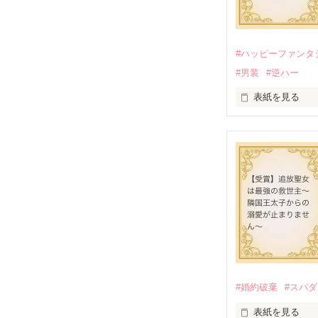
2025.10.24

『Petit Cha
#ハッピーファンタ
#男装
#逆ハー
表紙を見る
＼異世界ラブコ
「いやっほぉぉ
バンジーした侯
甘いマスクの公
「ど、どいてぇ
「…は？」

#婚約破棄
#スパ
表紙を見る
そんな最悪の出