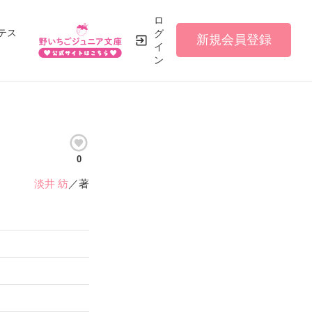
ロ
テス
グ
新規会員登録
イ
ン
0
淡井 紡
／著