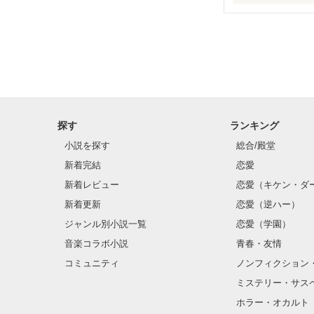
○●○●○●○● ○●○●
第5回 一二三書房
期間中受賞をい
リリィ・ロゼッ
ありがとうございま
ふんわりとした
２０２５.０２.
透き通るほど白
○●○●○●○●○●○●○
お人形のように
残念なほどに自
探す
ランキング
「フランソワー
パーティーの場
小説を探す
総合/殿堂
その隣にはフラ
ギル・レイヴン
新着完結
恋愛
（さて……ここ
フランソワーズ
サラサラとした
新着レビュー
恋愛（キケン・ダ
そして『聖女』
あまりにも整っ
新着更新
恋愛（逆ハー）
（これですべて
社交界で圧倒的
マドレーヌに貶
表では甘いマス
ジャンル別小説一覧
恋愛（学園）
音楽コラボ小説
青春・友情
しかし逃亡しよ
った。

コミュニティ
ノンフィクション
彼はある事情か
空から降ってき
ミステリー・サス
フェーブル王国
国王命令での婚
は幸せな日々を
ホラー・オカルト
一方、フランソ