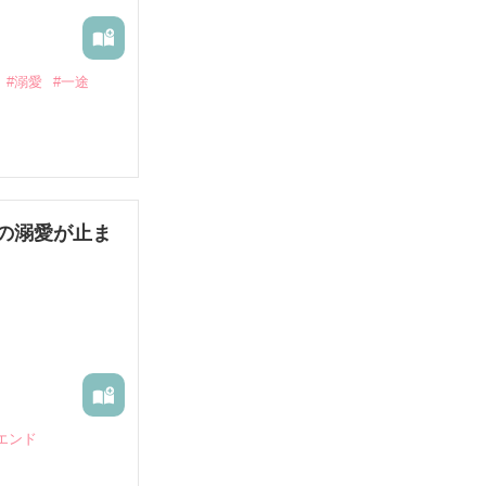
#溺愛
#一途
の溺愛が止ま
エンド