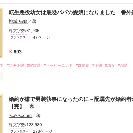
転生悪役幼女は最恐パパの愛娘になりました 番外
桃城 猫緒
／著
総文字数/61,935
47ページ
ファンタジー
603
転生
#悪役令嬢
#家族愛
#ハッピーエンド
#群像劇
#令嬢
#幼女
#溺愛
は最恐パパの愛娘になりました』

婚約が嫌で男装執事になったのに～配属先が婚約者
【完】
完
レを含みます。

みみみ.com
／著
総文字数/123,980
ter3 愛と呼ぶもの』を

278ページ
ファンタジー