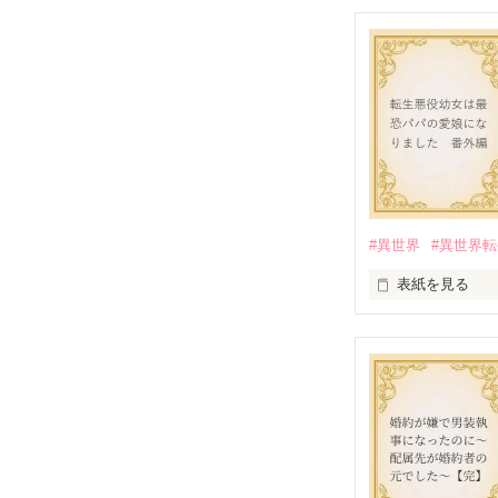
#異世界
#異世界
表紙を見る
『転生悪役幼女
番外編です。

※本編のネタバ
2025.9.26 

『Petit Chap
公開しました
