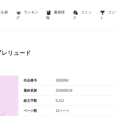
説を探
ランキン
書籍情
コミッ
コン
グ
報
ク
ト
プレリュード
作品番号
1505050
最終更新
2018/05/19
総文字数
6,212
ページ数
12ページ