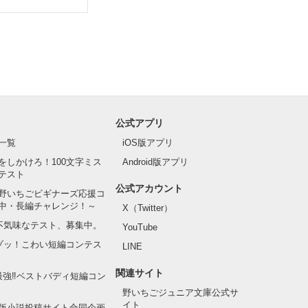
公式アプリ
の声が響く。

一覧
iOS版アプリ
をしかけろ！100文字ミス
Android版アプリ
テスト
公式アカウント
野いちごビギナーズ応援コ
中・長編チャレンジ！～
X（Twitter）
の不気味なテスト、募集中。
YouTube
子ステファンだ
でゾッ！こわい短編コンテス
LINE
関連サイト
最強‼ベストバディ短編コン
フランソワーズ
野いちごジュニア文庫公式サ
イト
版小説投稿サイト合同企画