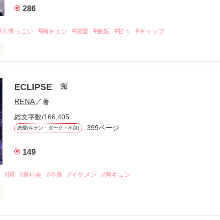
286
#人懐っこい
#胸キュン
#溺愛
#嫉妬
#甘々
#ギャップ
ら、別れを選んだ。」

ECLIPSE
完
になるのが怖かった。

RENA
／著
学時代に大好きだった彼を自分から振った。

総文字数/166,405
ないと思っていたのに、

399ページ
恋愛(キケン・ダーク・不良)
再会した彼は、隣の学校で”王子様”と呼ばれる人気者になっていた。

149
冷たいのに

わらない笑顔を向けてくる。

#闇
#裏社会
#不良
#イケメン
#胸キュン
す
いた恋が再び動き始める合図──。
