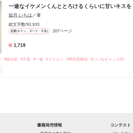
一途なイケメンくんととろけるくらいに甘いキス
作品を読む
.｡.:. *:ﾟ✨.ﾟ･*..☆.｡.:*✨

如月 いちは
／著
総文字数/92,933
優しい無自覚だけどモテる

207ページ


恋愛(キケン・ダーク・不良)
1,719
いのに澪にはわんこ男子になる

愛
#独占欲
#不良
#一途
#イケメン
#男性恐怖症
#いいねチャンス01
Hikaru

.｡.:. *:ﾟ✨.ﾟ･*..☆.｡.:*✨

てライバルも登場！？

れしたんだよ……悪いかよ」

光先輩は渡しませんから。」

ライバルの登場で大きく動き出す──。

書籍発売情報
コンテスト
て隣の席になったのは────
