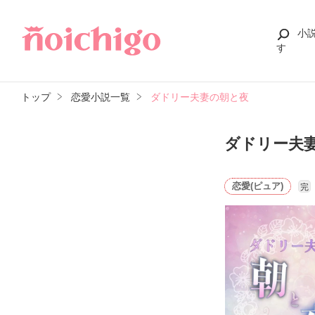
小
す
トップ
恋愛小説一覧
ダドリー夫妻の朝と夜
ダドリー夫
恋愛(ピュア)
完