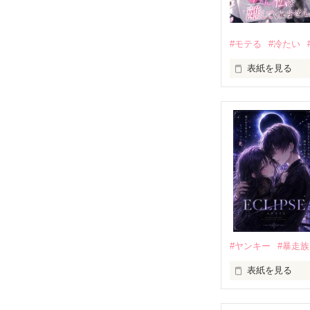
#モテる
#冷たい
表紙を見る
「好きだったか
モテる人を好き
だから私は、中
もう会うことは
高校生になって
他の女の子には
私にだけ昔と変
#ヤンキー
#暴走族
表紙を見る
「澪ちゃん。」

表紙画像はAIで
それは止まって