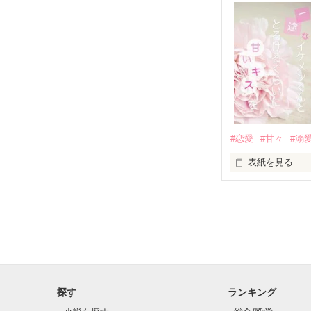
✨.ﾟ･*..☆.｡.:*✨.☆
人見知りだけど
冴木澪-SaekiMio
×

基本女子に冷た
#恋愛
#甘々
#溺
篠宮光-Shinomiya
表紙を見る
✨.ﾟ･*..☆.｡.:*✨.☆
そして光を巡っ
「瑠莉に一目惚
「貴方なんかに
再会した恋は、
探す
ランキング
クラス替えをし