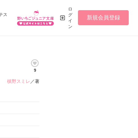
ロ
テス
グ
新規会員登録
イ
ン
9
槙野スミレ
／著