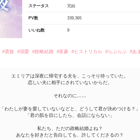
ステータス
完結
PV数
339,365
いいね数
9
#貴族
#溺愛
#政略結婚
#富豪
#ヒストリカル
#らぶらぶ
#あ
エミリアは深夜に帰宅する夫を、こっそり待っていた。
恋しい夫に相手にされていないからだ。
それなのに……
「わたしが妻を愛していないなどと、どうして君が決めつける？
「君の肌を目にしたら、会話にならない」
私たち、ただの政略結婚よね？
あなたを好きだと告白しても、許してくださるの？