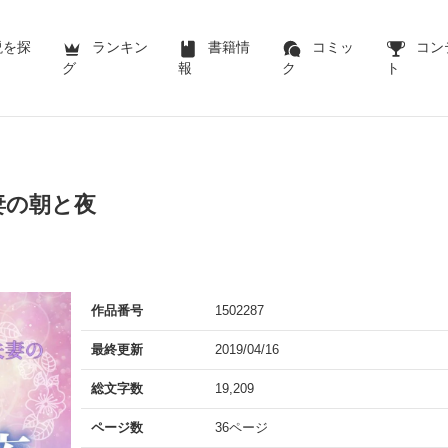
説を探
ランキン
書籍情
コミッ
コン
グ
報
ク
ト
妻の朝と夜
作品番号
1502287
最終更新
2019/04/16
総文字数
19,209
ページ数
36ページ