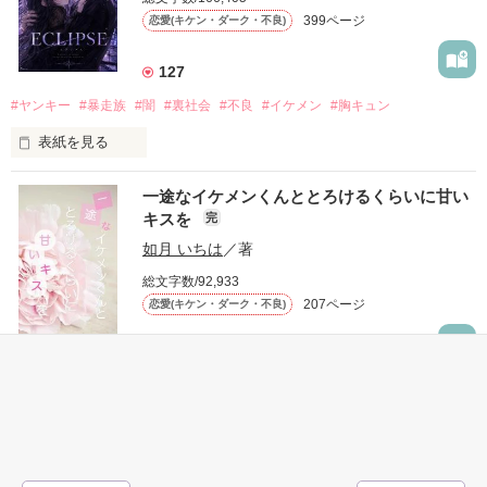
だから私は、中学時代に大好きだった彼を自分から振った。

399ページ
恋愛(キケン・ダーク・不良)
もう会うことはないと思っていたのに、

高校生になって再会した彼は、隣の学校で”王子様”と呼ばれる
127
人気者になっていた。

#ヤンキー
#暴走族
#闇
#裏社会
#不良
#イケメン
#胸キュン
表紙を見る
他の女の子には冷たいのに

私にだけ昔と変わらない笑顔を向けてくる。

表紙画像はAIです
一途なイケメンくんととろけるくらいに甘い
キスを
完
「澪ちゃん。」

如月 いちは
／著
作品を読む
それは止まっていた恋が再び動き始める合図──。

総文字数/92,933
207ページ
恋愛(キケン・ダーク・不良)
✨.ﾟ･*..☆.｡.:*✨.☆.｡.:. *:ﾟ✨.ﾟ･*..☆.｡.:*✨

1,711
人見知りだけど優しい無自覚だけどモテる

#恋愛
#甘々
#溺愛
#独占欲
#不良
#一途
#イケメン
#男性恐怖症
冴木澪-SaekiMio

#いいねチャンス01
×

表紙を見る
基本女子に冷たいのに澪にはわんこ男子になる
