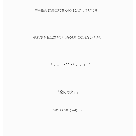
手を離せば楽になれるのは分かっていても、
それでも私は君だけしか好きになれないんだ。
ﾟ・*:.｡..｡.:+・ﾟﾟ・*:.｡..｡.:+・ﾟ
『恋のカタチ』
2018.4.28（sat）〜