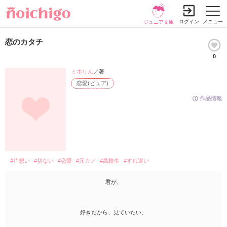
ログイン
メニュー
ジュニア文庫
恋のカタチ
0
ミホりん
／著
恋愛(ピュア)
作品情報
#片想い
#切ない
#恋愛
#元カノ
#高校生
#すれ違い
君が、
好きだから、見ていたい。