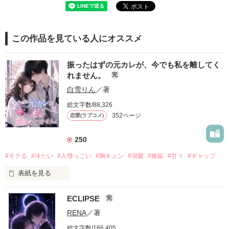
この作品を見ている人にオススメ
振ったはずの元カレが、今でも私を離してく
れません。
完
白雪りん
／著
総文字数/88,326
352ページ
恋愛(ラブコメ)
250
#モテる
#冷たい
#人懐っこい
#胸キュン
#溺愛
#嫉妬
#甘々
#ギャップ
表紙を見る
ECLIPSE
完
「好きだったから、別れを選んだ。」

RENA
／著
モテる人を好きになるのが怖かった。

総文字数/166,405