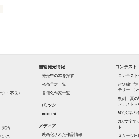
ついては全てフィクションです。

す。

or Hell?

包まれるも美しく咲く

いるわけではありません。

ままで

染まるのか

ー『ふたりの世界』

、水面に何を映すのか

書籍発売情報
コンテスト
発売中の本を探す
コンテスト
𝟘𝟚𝟝.𝟛.𝟙𝟞

作品を読む
発売予定一覧
超短編で謎
テリーコン
ーク・不良）
書籍化作家一覧
復刻！夏の
明日はない

ンテスト～
コミック
500文字
noicomi
作品を読む
が含まれます。

200文字
メディア
葉が含まれます。

ト
・実話
ついては全てフィクションです。

映画化された作品情報
スターツ出
ペンス
す。
