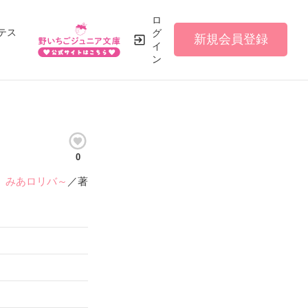
ロ
テス
グ
新規会員登録
イ
ン
0
みあロリバ～
／著