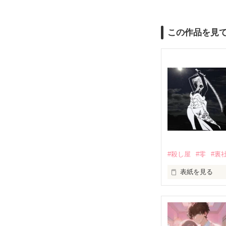
この作品を見
#殺し屋
#零
#裏
表紙を見る
一輪の花は儚く