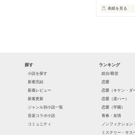
＊組織・団体に
表紙を見る
＊犯罪を含みま
〖𝐶𝑜𝑛𝑡𝑒𝑛𝑡𝑠〗

❤︎第1章　Heaven 
一輪の花は氷に
‪‪❤︎第2章　思惑

犯罪を促進して
‪‪❤︎第3章　夢の
‪‪❤︎第4章　秘密

氷は溶け何色に
‪‪❤︎『溺愛』

＜作者より＞

‪‪❤︎『初恋』

‪‪❤︎ifストーリ
氷が溶けたとき
探す
ランキング
⋱お知らせ⋰

小説を探す
総合/殿堂
𑁍𝟚𝟘𝟚𝟝.𝟚.𝟚𝟚〜𝟚
改稿・加筆修正

新着完結
恋愛
新着レビュー
恋愛（キケン・ダ
新着更新
恋愛（逆ハー）
……この時代に
ジャンル別小説一覧
恋愛（学園）
音楽コラボ小説
青春・友情
＊暴力的な表現
＊不快になる言
コミュニティ
ノンフィクション
＊組織・団体に
ミステリー・サス
＊犯罪を含みま