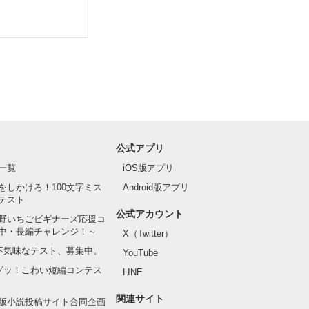
公式アプリ
一覧
iOS版アプリ
をしかけろ！100文字ミス
Android版アプリ
テスト
公式アカウント
野いちごビギナーズ応援コ
中・長編チャレンジ！～
X（Twitter）
の不気味なテスト、募集中。
YouTube
でゾッ！こわい短編コンテス
LINE
関連サイト
版小説投稿サイト合同企画