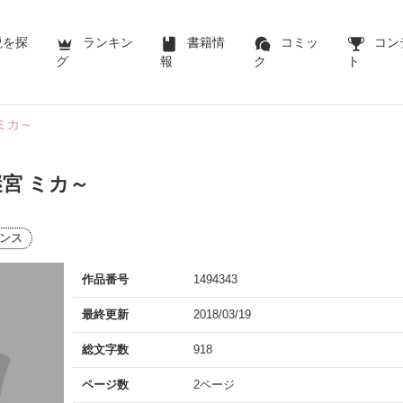
説を探
ランキン
書籍情
コミッ
コン
グ
報
ク
ト
ミカ～
宮 ミカ～
ンス
作品番号
1494343
最終更新
2018/03/19
総文字数
918
ページ数
2ページ