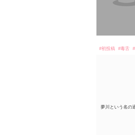
#初投稿
#毒舌
夢川という名の