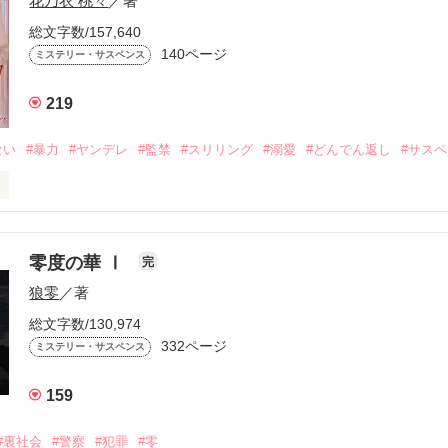
花乃衣 桃々
／著
い氷は、銀色に染まりながら溶けていく

総文字数/157,640
140ページ
ミステリー・サスペンス
219
の色を水面に映した

ない
#暴力
#ヤンデレ
#監禁
#スリリング
#溺愛
#どんでん返し
#サス
ら歩みを進めた

零度の華 Ⅰ
完
っか」

狼零
／著
総文字数/130,974
弾

監禁された。

332ページ
ミステリー・サスペンス
159
∴∵∴ ୨୧ ∴∵∴ ୨୧ ∴∵∴ ୨୧ ∴∵∴

が含まれます｡

#裏社会
#警察
#犯罪
#零
葉などが含まれます｡
