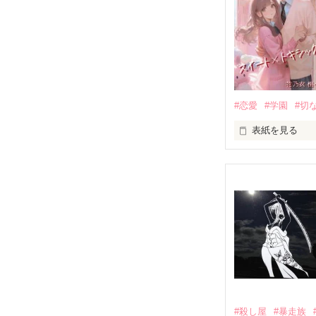
溶けるはずのな
やがて、水は闇
#恋愛
#学園
#切
表紙を見る
この時代は零か
「一緒に堕ちよ
放課後、

『零度の華』第2
クラスメートに
∴∵∴ ୨୧ ∴∵∴ ୨୧ 
＊暴力的な表現
#殺し屋
#暴走族
＊不快になる言