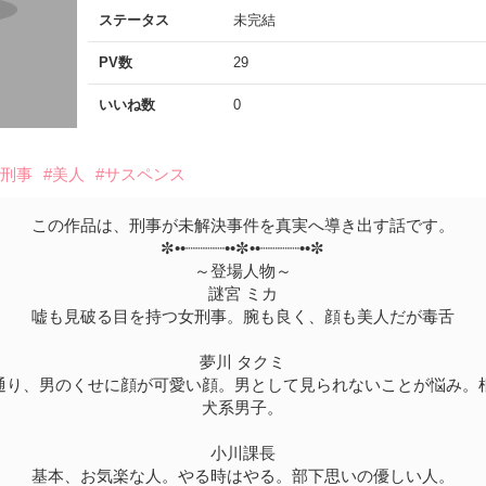
ステータス
未完結
PV数
29
いいね数
0
#刑事
#美人
#サスペンス
この作品は、刑事が未解決事件を真実へ導き出す話です。
✼••┈┈┈┈••✼••┈┈┈┈••✼
～登場人物～
謎宮 ミカ
嘘も見破る目を持つ女刑事。腕も良く、顔も美人だが毒舌
夢川 タクミ
通り、男のくせに顔が可愛い顔。男として見られないことが悩み。
犬系男子。
小川課長
基本、お気楽な人。やる時はやる。部下思いの優しい人。