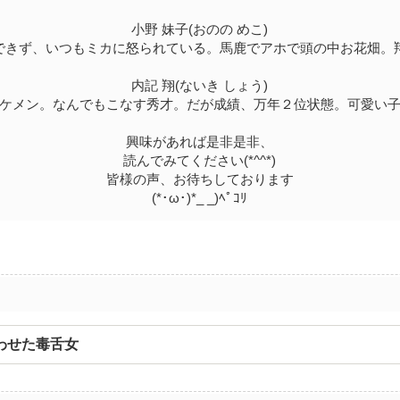
小野 妹子(おのの めこ)
できず、いつもミカに怒られている。馬鹿でアホで頭の中お花畑。
内記 翔(ないき しょう)
ケメン。なんでもこなす秀才。だが成績、万年２位状態。可愛い
興味があれば是非是非、
読んでみてください(*^^*)
皆様の声、お待ちしております
(*･ω･)*_ _)ﾍﾟｺﾘ
わせた毒舌女