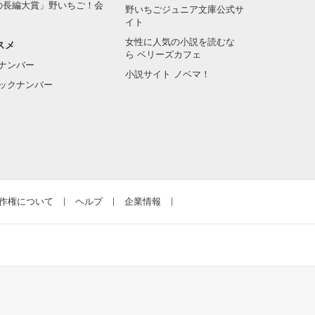
の長編大賞」野いちご！会
野いちごジュニア文庫公式サ
イト
女性に人気の小説を読むな
スメ
ら ベリーズカフェ
ナンバー
小説サイト ノベマ！
ックナンバー
作権について
ヘルプ
企業情報