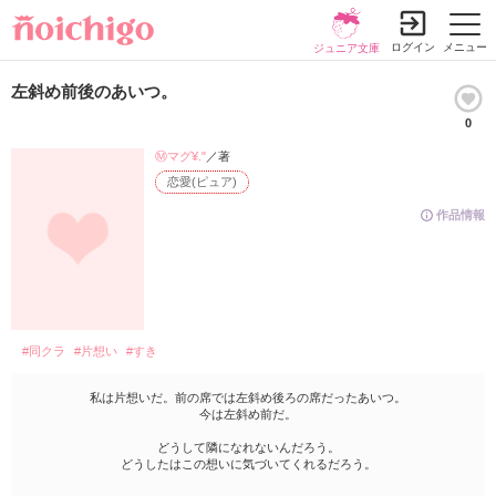
ログイン
メニュー
ジュニア文庫
左斜め前後のあいつ。
0
Ⓜ️マグ¥."
／著
恋愛(ピュア)
作品情報
#同クラ
#片想い
#すき
私は片想いだ。前の席では左斜め後ろの席だったあいつ。
今は左斜め前だ。
どうして隣になれないんだろう。
どうしたはこの想いに気づいてくれるだろう。