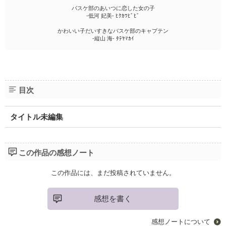
バスケ部のあいつに恋した女の子
-低河 妃美- ﾋｸｶﾜﾋﾞﾋﾞ
かわいい子だいすきなバスケ部のキャプテン
-縦山 海- ﾀﾃﾔﾏｶｲ
目次
タイトル未編集
この作品の感想ノート
この作品には、まだ投稿されていません。
感想を書く
感想ノートについて