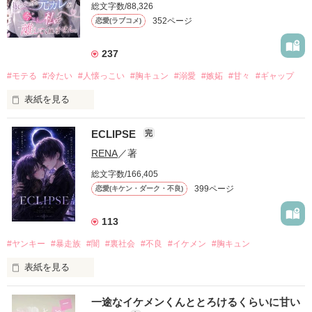
総文字数/88,326
352ページ
恋愛(ラブコメ)
237
#モテる
#冷たい
#人懐っこい
#胸キュン
#溺愛
#嫉妬
#甘々
#ギャップ
表紙を見る
ECLIPSE
完
「好きだったから、別れを選んだ。」

RENA
／著
モテる人を好きになるのが怖かった。

総文字数/166,405
だから私は、中学時代に大好きだった彼を自分から振った。

399ページ
恋愛(キケン・ダーク・不良)
もう会うことはないと思っていたのに、

高校生になって再会した彼は、隣の学校で”王子様”と呼ばれる
113
人気者になっていた。

#ヤンキー
#暴走族
#闇
#裏社会
#不良
#イケメン
#胸キュン
表紙を見る
他の女の子には冷たいのに

私にだけ昔と変わらない笑顔を向けてくる。

表紙画像はAIです
一途なイケメンくんととろけるくらいに甘い