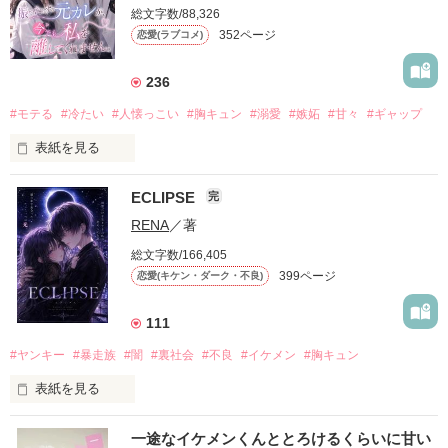
総文字数/88,326
352ページ
恋愛(ラブコメ)
236
#モテる
#冷たい
#人懐っこい
#胸キュン
#溺愛
#嫉妬
#甘々
#ギャップ
表紙を見る
ECLIPSE
完
「好きだったから、別れを選んだ。」

RENA
／著
モテる人を好きになるのが怖かった。

総文字数/166,405
だから私は、中学時代に大好きだった彼を自分から振った。

399ページ
恋愛(キケン・ダーク・不良)
もう会うことはないと思っていたのに、

高校生になって再会した彼は、隣の学校で”王子様”と呼ばれる
111
人気者になっていた。

#ヤンキー
#暴走族
#闇
#裏社会
#不良
#イケメン
#胸キュン
表紙を見る
他の女の子には冷たいのに

私にだけ昔と変わらない笑顔を向けてくる。

表紙画像はAIです
一途なイケメンくんととろけるくらいに甘い