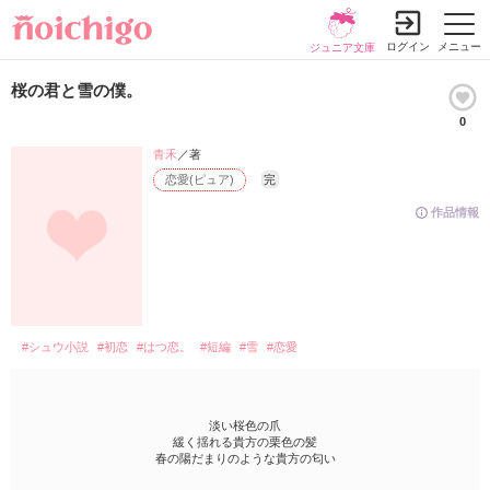
ログイン
メニュー
ジュニア文庫
桜の君と雪の僕。
0
青禾
／著
恋愛(ピュア)
完
作品情報
#シュウ小説
#初恋
#はつ恋。
#短編
#雪
#恋愛
淡い桜色の爪
緩く揺れる貴方の栗色の髪
春の陽だまりのような貴方の匂い