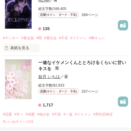
モテる人を好きになるのが怖かった。

総文字数/166,405
だから私は、中学時代に大好きだった彼を自分から振った。

399ページ
恋愛(キケン・ダーク・不良)
もう会うことはないと思っていたのに、

高校生になって再会した彼は、隣の学校で”王子様”と呼ばれる
135
人気者になっていた。

#ヤンキー
#暴走族
#闇
#裏社会
#不良
#イケメン
#胸キュン
表紙を見る
他の女の子には冷たいのに

私にだけ昔と変わらない笑顔を向けてくる。

表紙画像はAIです
一途なイケメンくんととろけるくらいに甘い
キスを
完
「澪ちゃん。」

如月 いちは
／著
作品を読む
それは止まっていた恋が再び動き始める合図──。

総文字数/92,933
207ページ
恋愛(キケン・ダーク・不良)
✨.ﾟ･*..☆.｡.:*✨.☆.｡.:. *:ﾟ✨.ﾟ･*..☆.｡.:*✨

1,717
人見知りだけど優しい無自覚だけどモテる

#恋愛
#甘々
#溺愛
#独占欲
#不良
#一途
#イケメン
#男性恐怖症
冴木澪-SaekiMio

#いいねチャンス01
×
