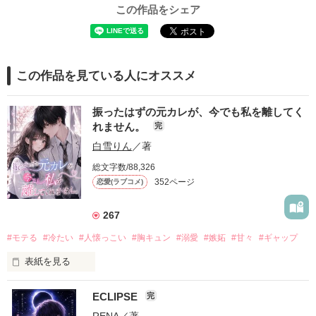
この作品をシェア
この作品を見ている人にオススメ
振ったはずの元カレが、今でも私を離してく
れません。
完
白雪りん
／著
総文字数/88,326
352ページ
恋愛(ラブコメ)
267
#モテる
#冷たい
#人懐っこい
#胸キュン
#溺愛
#嫉妬
#甘々
#ギャップ
表紙を見る
ECLIPSE
完
「好きだったから、別れを選んだ。」

RENA
／著