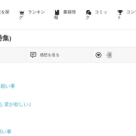
前のページを表示する
説を探
ランキン
書籍情
コミッ
コン
グ
報
ク
ト
詩集)
感想を送る
0
た願い事
も 君が欲しい｣
願い事