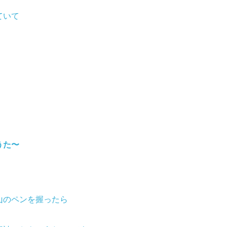
ていて
うた〜
山のペンを握ったら