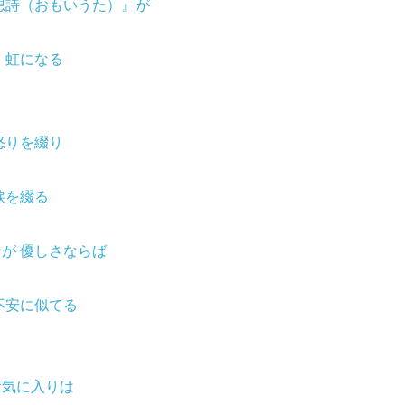
想詩（おもいうた）』が
 虹になる
怒りを綴り
涙を綴る
が 優しさならば
不安に似てる
お気に入りは