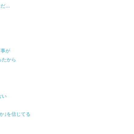
にさえ
んだ…
う事が
ったから
ない
つか｣を信じてる