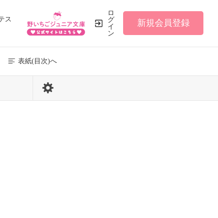
ロ
テス
グ
新規会員登録
イ
ン
表紙(目次)へ
5 / 22