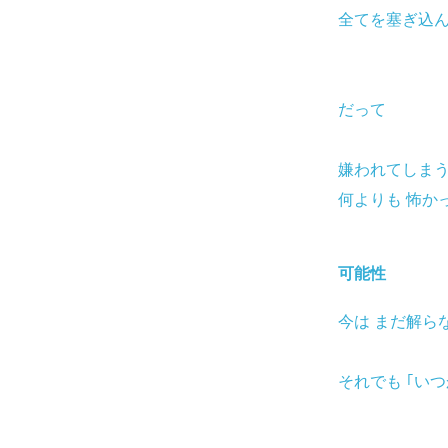
鏡に映る 自分
全てを塞ぎ込
だって
嫌われてしま
何よりも 怖か
可能性
今は まだ解ら
それでも ｢い