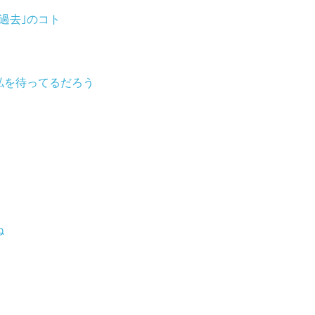
｢過去｣のコト
私を待ってるだろう
ね