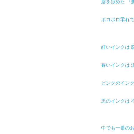
唇を掠めた 『
ポロポロ零れて
紅いインクは 
蒼いインクは 
ピンクのインク
黒のインクは 
中でも一番の