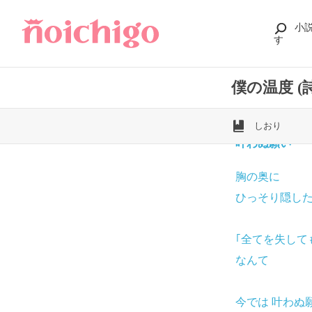
小
す
僕の温度 (
しおり
叶わぬ願い
胸の奥に
ひっそり隠し
｢全てを失して
なんて
今では 叶わぬ