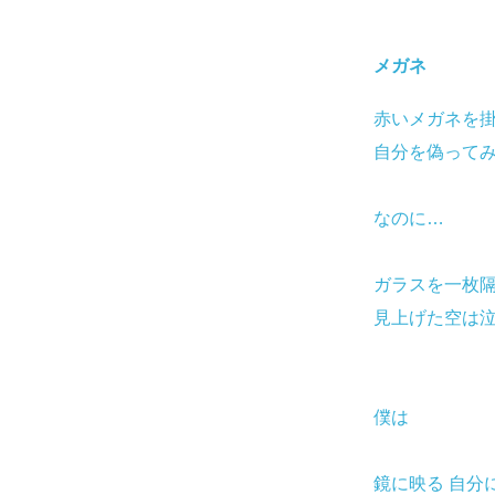
メガネ
赤いメガネを
自分を偽って
なのに…
ガラスを一枚
見上げた空は
僕は