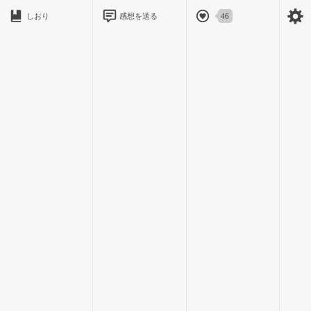
「てめぇ勝手に入ってくんじゃねぇ」
しおり
感想を送る
46
とかさんざん言われた
「怜央を呼んでほしいのだけれど」
「はぁてめぇ何もんだ？」
「怜央さんを呼び捨てにすんじゃねぇ」
なんか周りも騒ぎ始めた、