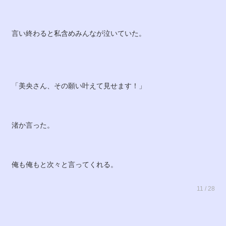
言い終わると私含めみんなが泣いていた。
「美央さん、その願い叶えて見せます！」
渚か言った。
俺も俺もと次々と言ってくれる。
11 / 28