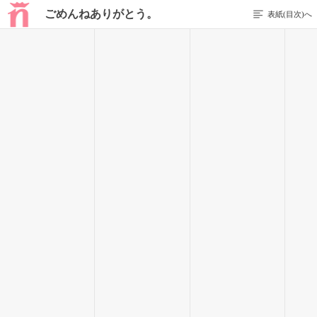
ごめんねありがとう。
表紙(目次)へ
4 / 28
中にはたくさんの人がいてピアスが沢山ついていて髪色がカラ
フル！！！
「女！何もんだ！」