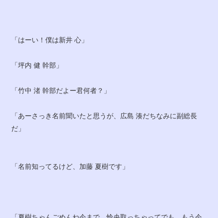
「はーい！僕は新井 心」
「坪内 健 幹部」
「竹中 渚 幹部だよー君何者？」
「あーさっき名前聞いたと思うが、広島 湊だちなみに副総長
だ」
「名前知ってるけど、加藤 夏樹です」
「夏樹ちゃんごめんね今まで、怜央取っちゃってでも、もう今