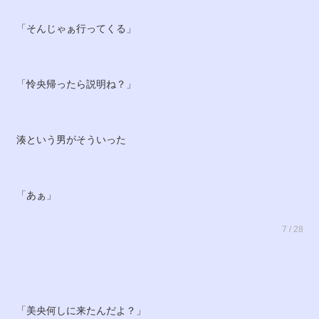
「そんじゃぁ行ってくる」
「怜央帰ったら説明ね？」
湊という男がそういった
「あぁ」
7 / 28
「美央何しに来たんだよ？」