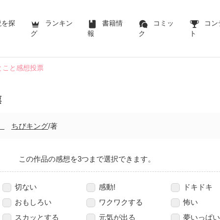
説を探
ランキン
書籍情
コミッ
コン
グ
報
ク
ト
とこと感想投票
票
。
ちびキング
/著
この作品の感想を3つまで選択できます。
切ない
感動!
ドキドキ
おもしろい
ワクワクする
怖い
スカッとする
元気が出る
夢いっぱい