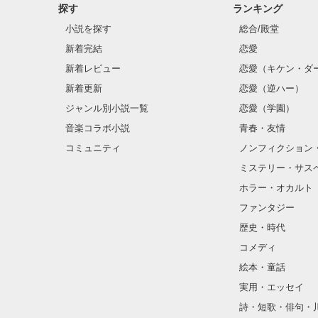
探す
ランキング
小説を探す
総合/殿堂
新着完結
恋愛
新着レビュー
恋愛（キケン・ダ
新着更新
恋愛（逆ハー）
ジャンル別小説一覧
恋愛（学園）
音楽コラボ小説
青春・友情
コミュニティ
ノンフィクション
ミステリー・サス
ホラー・オカルト
ファンタジー
歴史・時代
コメディ
絵本・童話
実用・エッセイ
詩・短歌・俳句・