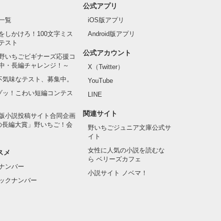
公式アプリ
一覧
iOS版アプリ
をしかけろ！100文字ミス
Android版アプリ
テスト
公式アカウント
野いちごビギナーズ応援コ
中・長編チャレンジ！～
X（Twitter）
の不気味なテスト、募集中。
YouTube
でゾッ！こわい短編コンテス
LINE
関連サイト
版小説投稿サイト合同企画
の長編大賞」野いちご！会
野いちごジュニア文庫公式サ
イト
女性に人気の小説を読むな
スメ
ら ベリーズカフェ
ナンバー
小説サイト ノベマ！
ックナンバー