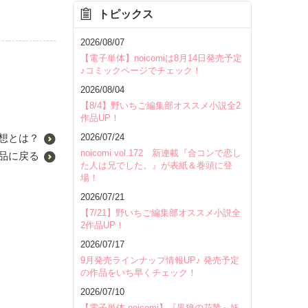
トピックス
2026/08/07
【電子単体】noicomiは8月14日発売予定
♪コミックページでチェック！
2026/08/04
【8/4】野いちご編集部オススメ小説全2
作品UP！
2026/07/24
想とは？
noicomi vol.172 新連載『合コンで恋し
品に戻る
た人は兄でした。』が表紙＆巻頭に登
場！
2026/07/21
【7/21】野いちご編集部オススメ小説全
2作品UP！
2026/07/17
9月発売ラインナップ情報UP♪ 発売予定
の作品をいち早くチェック！
2026/07/10
【電子単体 noicomi】『黒狼の花贄～妖