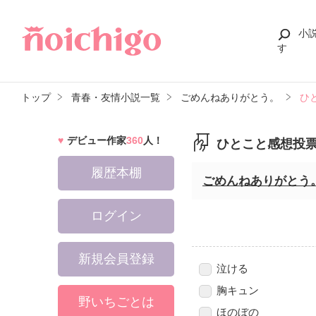
小
す
トップ
青春・友情小説一覧
ごめんねありがとう。
ひ
デビュー作家
360
人！
ひとこと感想投
履歴本棚
ごめんねありがとう
ログイン
新規会員登録
泣ける
胸キュン
野いちごとは
ほのぼの