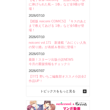
に捧げられた私～ 1巻』など全9冊が登
場！
2026/07/10
【紙版 noicomi COMICS】『キスのあと
まで教えてあげる 1巻』など全5冊が登
場！
2026/07/10
noicomi vol.171 新連載『みにくい人魚
の契り婚』が表紙＆巻頭に登場！
2026/07/10
最新！スターツ出版小説NEWS
今月の重版情報をチェック☆
2026/07/07
【7/7】野いちご編集部オススメ小説全2
作品UP！
トピックスをもっと見る