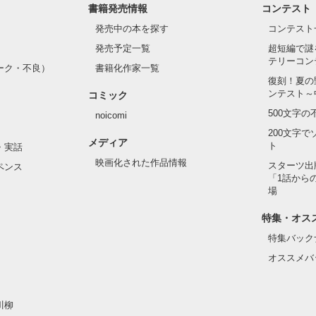
書籍発売情報
コンテスト
発売中の本を探す
コンテスト
発売予定一覧
超短編で謎
テリーコン
ーク・不良）
書籍化作家一覧
復刻！夏の
ンテスト～
コミック
500文字
noicomi
200文字
メディア
ト
・実話
映画化された作品情報
スターツ出
ペンス
「1話から
場
特集・オス
特集バック
オススメバ
川柳