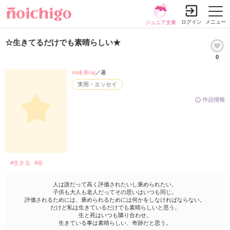
ログイン
メニュー
ジュニア文庫
☆生きてるだけでも素晴らしい★
0
mi未来rai
／著
実用・エッセイ
作品情報
#生きる
#命
人は誰だって高く評価されたいし褒められたい。
子供も大人も老人だってその思いはいつも同じ。
評価されるためには、褒められるためには何かをしなければならない。
だけど私は生きているだけでも素晴らしいと思う。
生と死はいつも隣り合わせ。
生きている事は素晴らしい、奇跡だと思う。