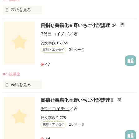
表紙を見る
こんにちは☆

目指せ書籍化★野いちご小説講座'14
完
野いちご編集部です(*^^*)

3代目コイチゴ
／著
「もっともっと、上手に書けるようになりた～い！」

総文字数/15,159
「書籍化ってどうやったら声がかかるの？」

39ページ
実用・エッセイ
そんなみなさんの声や疑問にお応えして、

『小説お悩み相談室』を開設しました(*^^*)

47
#小説講座
事前に募集していたみなさんの小説のお悩みに答えています☆

表紙を見る
ぜひのぞいてみてね♪
目指せ書籍化☆野いちご小説講座!!
完
作品を読む
「もっともっと、上手に書けるようになりた～い！」

3代目コイチゴ
／著
総文字数/9,775
26ページ
実用・エッセイ
みなさんの声にお応えして、

『野いちご小説講座』が

２０１４年版として帰ってきました！

44