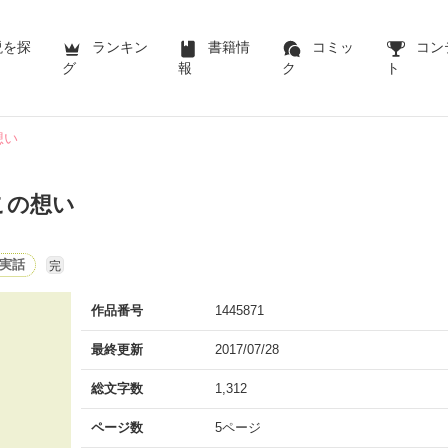
説を探
ランキン
書籍情
コミッ
コン
グ
報
ク
ト
想い
この想い
実話
完
作品番号
1445871
最終更新
2017/07/28
総文字数
1,312
ページ数
5ページ