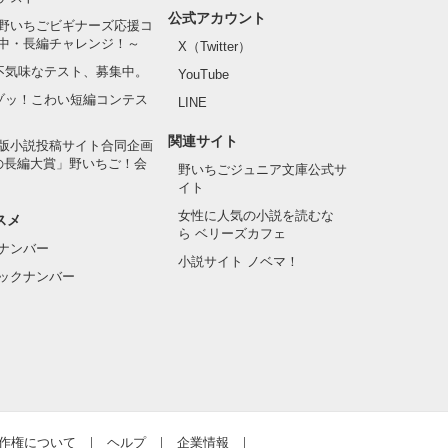
公式アカウント
野いちごビギナーズ応援コ
中・長編チャレンジ！～
X（Twitter）
の不気味なテスト、募集中。
YouTube
でゾッ！こわい短編コンテス
LINE
関連サイト
版小説投稿サイト合同企画
の長編大賞」野いちご！会
野いちごジュニア文庫公式サ
イト
女性に人気の小説を読むな
スメ
ら ベリーズカフェ
ナンバー
小説サイト ノベマ！
ックナンバー
作権について
ヘルプ
企業情報