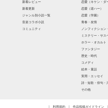
何が真実で

新着レビュー
恋愛（キケン・ダ
新着更新
恋愛（逆ハー）
“あの事”だけ
ジャンル別小説一覧
恋愛（学園）
音楽コラボ小説
青春・友情
何が嘘だったの？
コミュニティ
ノンフィクション
もしも素直に

『好き』

ミステリー・サス
と伝えていたら

ホラー・オカルト
私達の関係は変
ファンタジー
歴史・時代
“ずっと好きだった
コメディ
□■*:;;;:*■□*:;;;:*■
絵本・童話
それぞれの想い
切ない片想い

実用・エッセイ
□■*:;;;:*■□*:;;;:*■
詩・短歌・俳句・
その他
“そばにいるよ”

利用規約
作品投稿ガイドライン