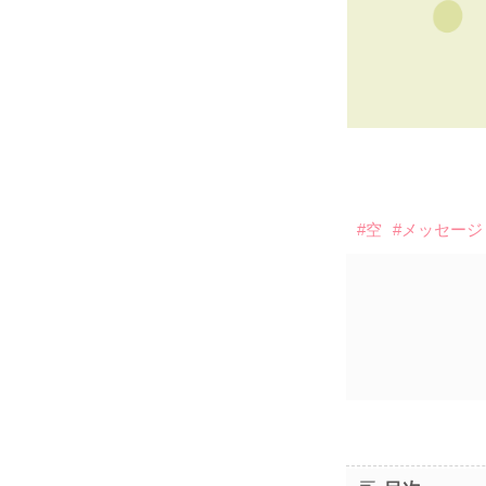
#空
#メッセージ