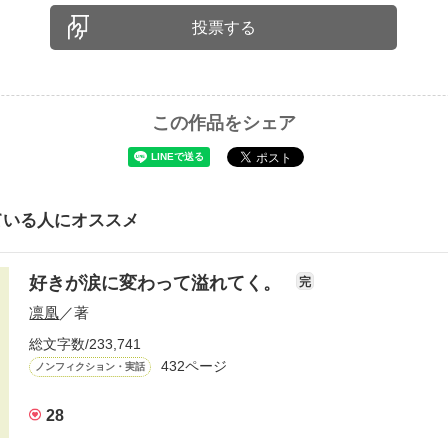
投票する
この作品をシェア
ている人にオススメ
好きが涙に変わって溢れてく。
完
凛凰
／著
総文字数/233,741
432ページ
ノンフィクション・実話
28