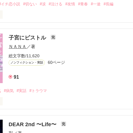
#イチ恋小説
#切ない
#涙
#泣ける
#友情
#青春
#一途
#長編
いって

子宮にピストル
完
ＮＡＮＡ
／著


総文字数/11,620
好きなんだ――……

60ページ
ノンフィクション・実話
91
ﾟ☆.｡.:*･ﾟ☆

ﾟ☆

気
#病気
#実話
#トラウマ
が好き



未だに片想い中

DEAR 2nd 〜Life〜
完
気ですか？
