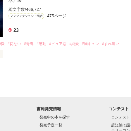
彩
／著
ですか？

総文字数/466,727
475ページ
ノンフィクション・実話
、応答願います

23
女の子に片想い中

恋愛
#切ない
#青春
#感動
#ピュア恋
#純愛
#胸キュン
#すれ違い
ＤＶについて真剣に書いています。小説とは言い難い日記の様なもので
ﾟ☆

お願い致しますね...(o´_　_)o)

ﾟ☆.｡.:*･ﾟ☆

3/08→END】
いよ」

作品を読む
とも

書籍発売情報
コンテスト
いることも

発売中の本を探す
コンテスト
発売予定一覧
超短編で謎
なったんだ

テリーコン