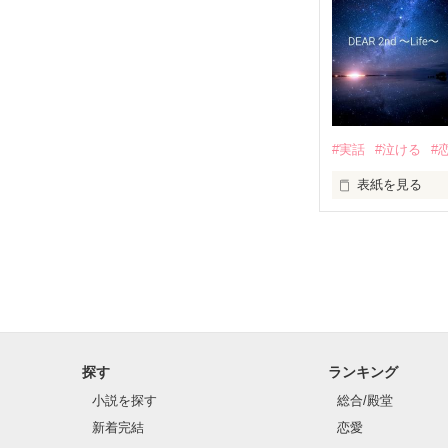
×

貴女の心は元気
ハロー、ハロー
溝端 魁

(ﾐｿﾞﾊﾞﾀ ｶｲ)

・

桜綾のクラスの
・

・

#実話
#泣ける
#
※女性の病気＆
☆.｡.:*･ﾟ☆.｡.:*･
方はスルーの方向で
表紙を見る
☆.｡.:*･ﾟ☆.｡.:*･
【08/01/20→0
「……もう、遅
ねぇ教えて

想いを伝えるこ
探す
ランキング
アナタのそばに
小説を探す
総合/殿堂
新着完結
恋愛
もう、できなく