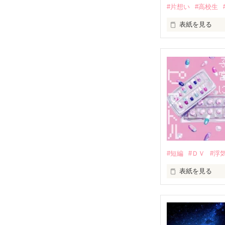
#片想い
#高校生
表紙を見る
この想いが

アナタに届かな
わかっていても

どうしようもなく
アナタのことが
☆.｡.:*･ﾟ☆.｡.:*･
☆.｡.:*･ﾟ☆.｡.:*･
#短編
#ＤＶ
#浮
表紙を見る
片桐 桜綾

(ｶﾀｷﾞﾘ ｻﾔ)

一途に魁のこと
ハロー、ハロー、
素直になれず、
貴女の子宮は元