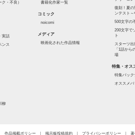
ーク・不良）
書籍化作家一覧
復刻！夏の
ンテスト～
は誰にも言えない秘密だから……

コミック
500文字
noicomi
200文字
メディア


ト
・実話
映画化された作品情報
スターツ出
ペンス
「1話から
場
わっていたのかな……

特集・オス
”

特集バック
□

オススメバ
が交差する

□

川柳
作品掲載ポリシー
掲示板投稿規約
プライバシーポリシー
著