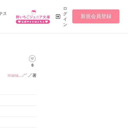
ロ
テス
グ
新規会員登録
イ
ン
0
mana...♪*ﾟ
／著