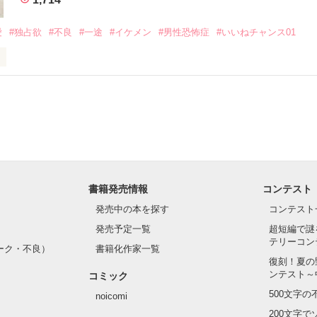
いのに澪にはわんこ男子になる

愛
#独占欲
#不良
#一途
#イケメン
#男性恐怖症
#いいねチャンス01
Hikaru

.｡.:. *:ﾟ✨.ﾟ･*..☆.｡.:*✨

てライバルも登場！？

れしたんだよ……悪いかよ」

光先輩は渡しませんから。」

ライバルの登場で大きく動き出す──。

書籍発売情報
コンテスト
て隣の席になったのは────

発売中の本を探す
コンテスト
発売予定一覧
超短編で謎
テリーコン
ーク・不良）
書籍化作家一覧
い髪色

復刻！夏の
ンテスト～
コミック
のピアス

500文字
noicomi
んて見せたことがなくてぶっきらぼう

200文字