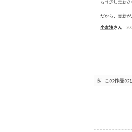
もう少し更新さ
だから、更新が
小倉湊
さん
20
この作品の