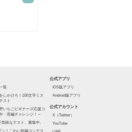
公式アプリ
一覧
iOS版アプリ
をしかけろ！100文字ミス
Android版アプリ
テスト
公式アカウント
野いちごビギナーズ応援コ
中・長編チャレンジ！～
X（Twitter）
の不気味なテスト、募集中。
YouTube
でゾッ！こわい短編コンテス
LINE