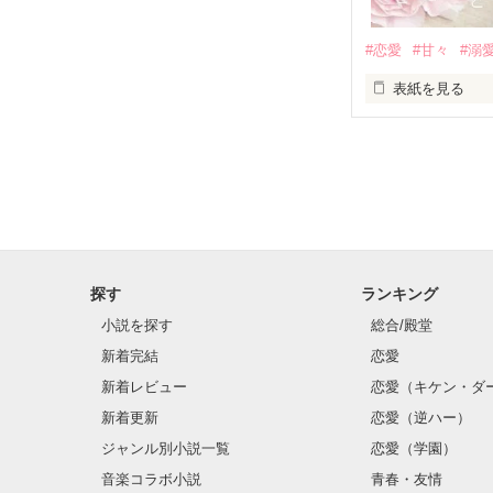
基本女子に冷た
#恋愛
#甘々
#溺
篠宮光-Shinomiya
表紙を見る
✨.ﾟ･*..☆.｡.:*✨.☆
そして光を巡っ
「瑠莉に一目惚
「貴方なんかに
再会した恋は、
探す
ランキング
クラス替えをし
小説を探す
総合/殿堂
新着完結
恋愛
新着レビュー
恋愛（キケン・ダ
金髪に近い明る
新着更新
恋愛（逆ハー）
片耳には琥珀色
ジャンル別小説一覧
恋愛（学園）
音楽コラボ小説
青春・友情
ほとんど笑顔な