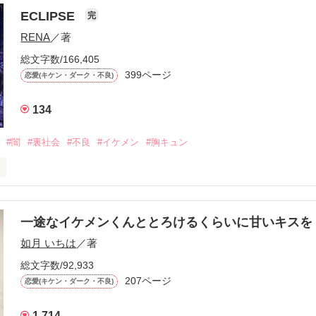
ら、別れを選んだ。」

ECLIPSE
完
になるのが怖かった。

RENA
／著
学時代に大好きだった彼を自分から振った。

総文字数/166,405
ないと思っていたのに、

399ページ
恋愛(キケン・ダーク・不良)
再会した彼は、隣の学校で”王子様”と呼ばれる人気者になっていた。

134
冷たいのに

わらない笑顔を向けてくる。

#闇
#裏社会
#不良
#イケメン
#胸キュン
す
いた恋が再び動き始める合図──。

一途なイケメンくんととろけるくらいに甘いキス
作品を読む
.｡.:. *:ﾟ✨.ﾟ･*..☆.｡.:*✨

如月 いちは
／著
総文字数/92,933
優しい無自覚だけどモテる

207ページ


恋愛(キケン・ダーク・不良)
1,714