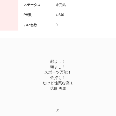
ステータス
未完結
PV数
4,546
いいね数
0
顔よし！
頭よし！
スポーツ万能！
金持ち！
だけど性悪な高１
花形 勇馬
と