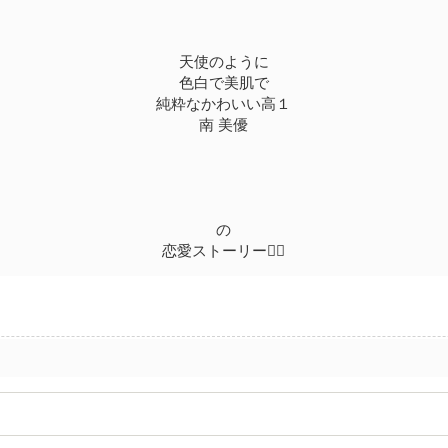
天使のように
色白で美肌で
純粋なかわいい高１
南 美優
の
恋愛ストーリー