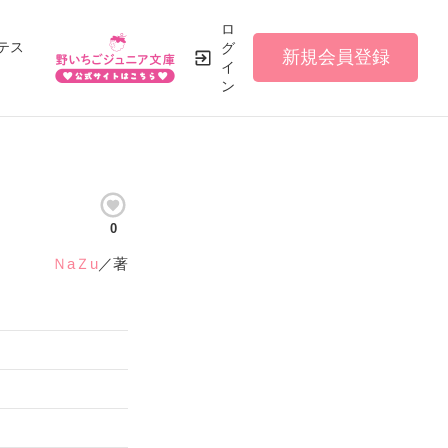
ロ
テス
グ
新規会員登録
イ
ン
0
ＮaＺu
／著