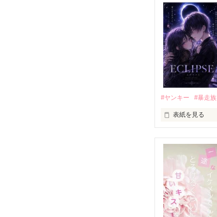
「好きだったか
モテる人を好き
だから私は、中
もう会うことは
高校生になって
他の女の子には
私にだけ昔と変
#ヤンキー
#暴走族
表紙を見る
「澪ちゃん。」

表紙画像はAIで
それは止まって
✨.ﾟ･*..☆.｡.:*✨.☆
人見知りだけど
冴木澪-SaekiMio
×
