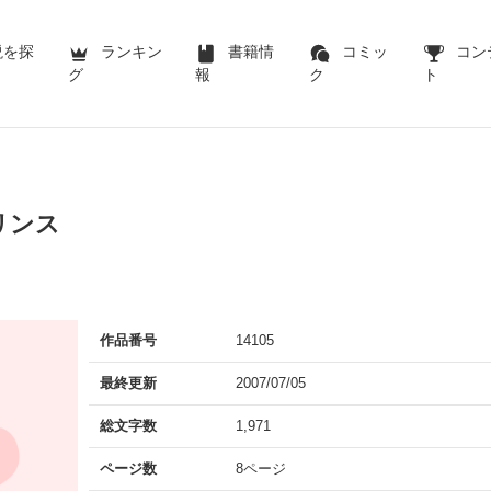
説を探
ランキン
書籍情
コミッ
コン
グ
報
ク
ト
リンス
作品番号
14105
最終更新
2007/07/05
総文字数
1,971
ページ数
8ページ