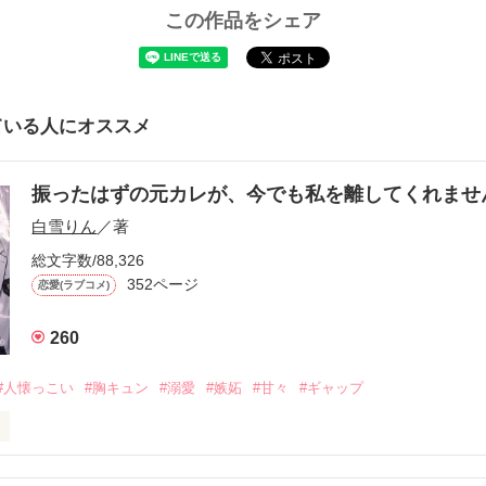
この作品をシェア
ている人にオススメ
振ったはずの元カレが、今でも私を離してくれま
白雪りん
／著
総文字数/88,326
352ページ
恋愛(ラブコメ)
260
#人懐っこい
#胸キュン
#溺愛
#嫉妬
#甘々
#ギャップ