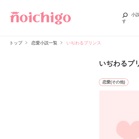
小
す
トップ
恋愛小説一覧
いぢわるプリンス
いぢわるプ
恋愛(その他)