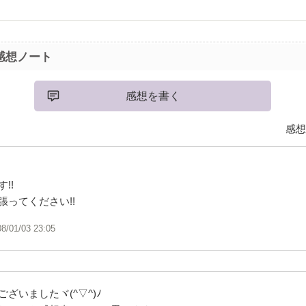
感想ノート
感想を書く
感想
!!
張ってください!!
08/01/03 23:05
ざいましたヾ(^▽^)ﾉ