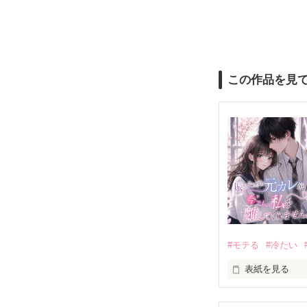
この作品を見
#モテる
#冷たい
表紙を見る