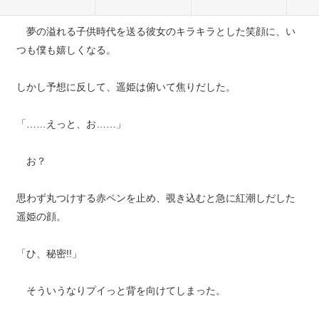
夢の溢れる子供時代を送る彼女のキラキラとした笑顔に、い
つも僕も嬉しくなる。
しかし予想に反して、遥姫は俯いて焦りだした。
「……えっと、お……」
お？
思わず丸つけする赤ペンを止め、覗き込むと急に紅潮しだした
遥姫の顔。
「ひ、秘密!!」
そういうなりプイっと背を向けてしまった。