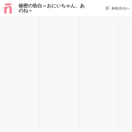
秘密の告白～おにいちゃん、あ
表紙(目次)へ
のね～
前のページを表示する
21 / 44
家庭教師、という名の遥姫の相手。
正直、一回りも違う異性の女の子にどうやって相手をすればい
いのかわからなかった。
ただ、顔を合わせれば嬉しそうに僕の手を引き、机に並べられ
た宿題のプリントはほとんど終わっており、遥姫の遊び相手と
して終わるというのがお決まりのパターンとなってしまった。