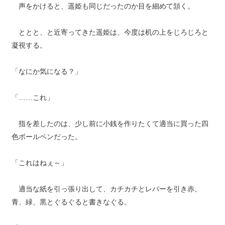
声をかけると、遥姫も同じだったのか目を細めて頷く。
ととと、と近寄ってきた遥姫は、今度は机の上をじろじろと
凝視する。
「なにか気になる？」
「……これ」
指を差したのは、少し前に小銭を作りたくて適当に買った四
色ボールペンだった。
「これはねぇ～」
適当な紙を引っ張り出して、カチカチとレバーを引き赤、
青、緑、黒とぐるぐると書きなぐる。