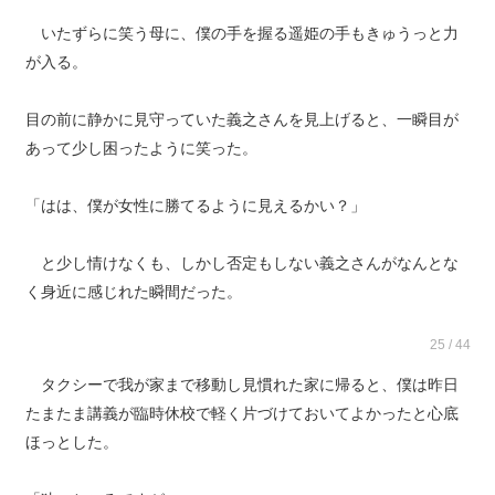
いたずらに笑う母に、僕の手を握る遥姫の手もきゅうっと力
が入る。
目の前に静かに見守っていた義之さんを見上げると、一瞬目が
あって少し困ったように笑った。
「はは、僕が女性に勝てるように見えるかい？」
と少し情けなくも、しかし否定もしない義之さんがなんとな
く身近に感じれた瞬間だった。
25 / 44
タクシーで我が家まで移動し見慣れた家に帰ると、僕は昨日
たまたま講義が臨時休校で軽く片づけておいてよかったと心底
ほっとした。