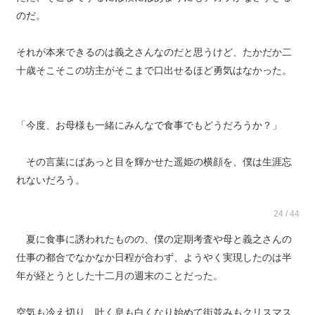
のだ。
それが本来できるのは義之さんなのだと思うけど、たかだか二
十歳そこそこの坊主がそこまで口出せるほど勇気はなかった。
「今度、お母様も一緒にみんなで食事でもどうだろうか？」
その言葉にぱあっと目を輝かせた遥姫の横顔を、僕は生涯忘
れないだろう。
24 / 44
夏に食事に誘われたものの、僕の定期考査や母と義之さんの
仕事の都合でなかなか日程が合わず、ようやく実現したのは半
年が経とうとした十二月の週末のことだった。
空気も冷え切り、吐く息も白くなり始めて街並みもクリスマス