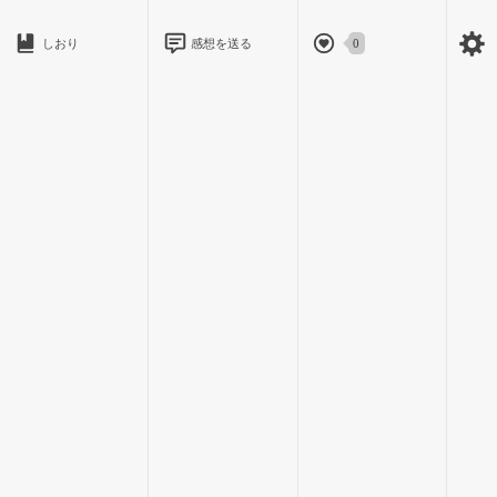
これでいいものか、と頭を悩ませたけれども、遥姫が笑ってい
しおり
感想を送る
0
るのなら、そして義之さんが納得しているならばこれでいいの
だ、と思うようにしていた。
「おにいちゃんは、大きくなったら何になる？」
いつも通り、宿題の答え合わせをしているときに不意に聞か
れたことだ。
「んー、そうだなぁ。まだ決まってないかなぁ？」
大きくなったら、という表現はもう僕には使えないものだと
思う。
けれども、まだ学生という身分で、母と一緒にこの家に訪れた
様子だと、遥姫にとって、自分も僕も同じ土俵なのだろう。
「遥姫は？何になりたいの？」