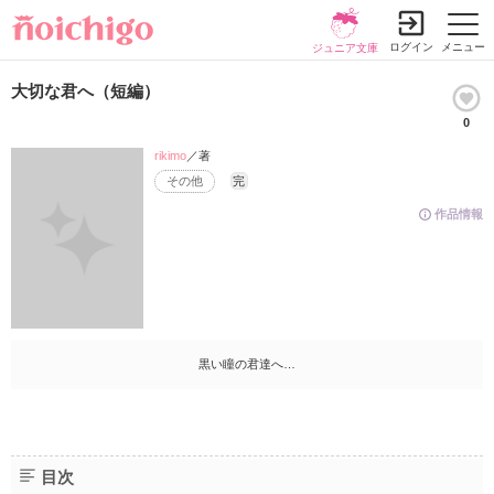
ログイン
メニュー
ジュニア文庫
大切な君へ（短編）
0
rikimo
／著
その他
完
作品情報
黒い瞳の君達へ…
目次