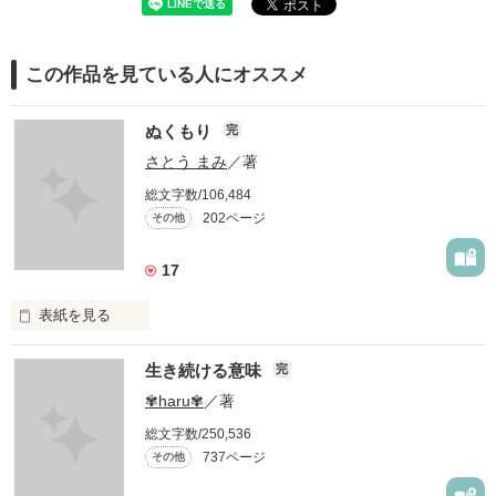
この作品を見ている人にオススメ
ぬくもり
完
さとう まみ
／著
総文字数/106,484
202ページ
その他
17
表紙を見る
愛したいのに…

生き続ける意味
完
✾haru✾
／著
愛せない…

総文字数/250,536
737ページ
その他