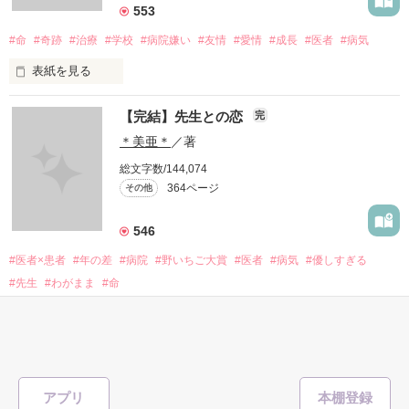
私には、あなたの母親になる資格はありますか？

553
#命
#奇跡
#治療
#学校
#病院嫌い
#友情
#愛情
#成長
#医者
#病気
表紙を見る
あなたのママになる事はできますか？

【完結】先生との恋
完
             頑張りたくなんかない...！ 

＊美亜＊
／著
総文字数/144,074
あなたの母親になりたい…

364ページ
その他
                 治療なんか辛いだけ

546
#医者×患者
#年の差
#病院
#野いちご大賞
#医者
#病気
#優しすぎる
作品を読む
#先生
#わがまま
#命
                               けど

表紙を見る
                 みんなが支えてくれる

アプリ
                   みんなのためにも
